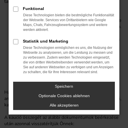
tagállamokba történő kiviteleknél:
Funktional
A cég teljes és pontos címe, telefonszáma, fax-
Diese Technologien bieten die bestmögliche Funktionalität
száma, e-mail címe, az iparág/üzletág megnevezése
der Webseite. Services von Drittanbietern wie Google
Maps, Chats, Fahrzeugbewertungssystem und weitere
és ha van, akkor az internet-cím, névjegykártya, stb.
werden aktiviert.
Európai forgalmiadó-azonosító szám.
Kivonat a cégbírósági nyilvántartásból, iparigazolás
Statistik und Marketing
vagy hivatalos cégigazolás (pl. a kereskedelmi
Diese Technologien ermöglichen es uns, die Nutzung der
kamarától) másolatban.
Webseite zu analysieren, um die Leistung zu messen und
A tulajdonos/üzlettárs/ügyvezető útlevelének
zu verbessern. Zudem werden Technologien eingesetzt,
die von dritten Werbetreibenden verwendet werden, um
másolata, és
Sie auf anderen Webseiten zu verfolgen und um Anzeigen
az általa aláírt elszállítási meghatalmazás
zu schalten, die für Ihre Interessen relevant sind.
eredetiben, lehetőleg lepecsételve, az elszállítást
végző járművezető számára.
Speichern
Ha nem tudja átadni nekünk azokat a dokumentumokat,
Optionale Cookies ablehnen
amelyekből kiderülnek az Ön részletes vállalkozói adatai,
kauciót szabunk ki, amely a vételár 19 %-a.
Alle akzeptieren
A kaució összegét az alábbi dokumentumok beérkezése
után azonnal visszatérítjük Önnek: