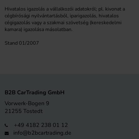
Hivatalos igazolás a vállalkozói adatokról; pl. kivonat a
cégbírósági nyilvántartásból, iparigazolás, hivatalos
cégigazolás vagy a szakmai szövetség (kereskedelmi
kamara) igazolása másolatban.
Stand 01/2007
B2B CarTrading GmbH
Vorwerk-Bogen 9
21255 Tostedt
+49 4182 238 01 12
info@b2bcartrading.de