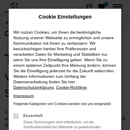
0
Zum
MENÜ
Hauptinhalt
Cookie Einstellungen
springen
Startseite
EU/EXPORT
Checkliste Ungarisch
CHECKLISTE UNGARISCH
Wir nutzen Cookies, um Ihnen die bestmögliche
Nutzung unserer Webseite zu ermöglichen und unsere
Kommunikation mit Ihnen zu verbessern. Wir
berücksichtigen hierbei Ihre Präferenzen und
Tájékoztató lista
verarbeiten Daten für Marketing und Statistiken nur,
wenn Sie uns Ihre Einwilligung geben. Wenn Sie zu
einem späteren Zeitpunkt Ihre Meinung ändern, können
vásárlóink
Sie die Einwilligung jederzeit für die Zukunft widerrufen.
Weitere Informationen zum Umfang der
Datenverarbeitung finden Sie hier:
számára
Datenschutzerklärung
,
Cookie-Richtlinie
.
Impressum
Folgende Kategorien von Cookies werden von uns eingesetzt:
A megnövekedett dokumentációs kötelezettségek
Essentiell
alapján a Német Adóhivatal azonnali hatállyal a következő
Diese Technologien sind erforderlich, um die
dokumentumokat és tájékoztatásokat kéri az EU
Kernfunktionalität der Webseite zu gewährleisten.