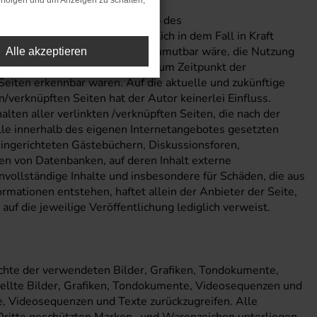
rfolgen und um Anzeigen zu schalten,
n (“Hyperlinks”), die außerhalb des
ungsverpflichtung ausschließlich in dem Fall in Kraft
 es ihm technisch möglich und zumutbar wäre, die Nutzung
Alle akzeptieren
lärt hiermit ausdrücklich, dass zum Zeitpunkt der
 Seiten erkennbar waren. Auf die aktuelle und zukünftige
n/verknüpften Seiten hat der Autor keinerlei Einfluss.
halten aller verlinkten /verknüpften Seiten, die nach der
alle innerhalb des eigenen Internetangebotes gesetzten
ingerichteten Gästebüchern, Diskussionsforen,
men von Datenbanken, auf deren Inhalt externe
 unvollständige Inhalte und insbesondere für Schäden, die aus
rmationen entstehen, haftet allein der Anbieter der Seite,
auf die jeweilige Veröffentlichung lediglich verweist.
rechte der verwendeten Bilder, Grafiken, Tondokumente,
tellte Bilder, Grafiken, Tondokumente, Videosequenzen und
e, Videosequenzen und Texte zurückzugreifen. Alle