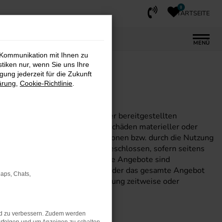
0
STARTSEITE
MENÜ
 Kommunikation mit Ihnen zu
stiken nur, wenn Sie uns Ihre
ung jederzeit für die Zukunft
ärung
,
Cookie-Richtlinie
.
chtigkeit und Vollständigkeit der bereitgestellten
n den Autor, welche sich auf Schäden materieller oder
zung der dargebotenen Informationen bzw. durch die Nutzung
wurden, sind grundsätzlich ausgeschlossen, sofern seitens
ssiges Verschulden vorliegt. Alle Angebote sind
sdrücklich vor, Teile der Seiten oder das gesamte Angebot
Maps, Chats,
 löschen oder die Veröffentlichung zeitweise oder
nd zu verbessern. Zudem werden