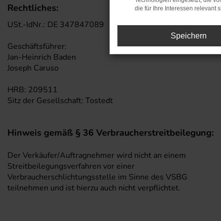
Technologien eingesetzt, die v
Rechtliches:
die für Ihre Interessen relevant s
USt.-IdNr.: DE 347847089
Speichern
Geschäftsführer:
Jan-Heinrich Baden
Joseph Caruso
HRB: 209511
Sitz der Gesellschaft: Tostedt
Hinweis gemäß § 36 Verbraucherstreitbeilegung:
Der Verkäufer/Auftragnehmer wird nicht an einem
Streitbeilegungsverfahren vor einer
Verbraucherschlichtungsstelle im Sinne des VSBG
teilnehmen und ist hierzu auch nicht verpflichtet.