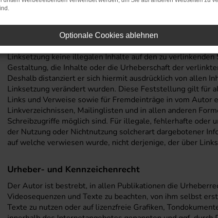
on dritten Werbetreibenden verwendet werden, um Sie auf anderen Webseiten zu ve
ind.
Bei direkten oder indirekten Verweisen auf fremde Webseite
Verantwortungsbereiches des Autors liegen, würde eine Haft
treten, in dem der Autor von den Inhalten Kenntnis hat und
Optionale Cookies ablehnen
im Falle rechtswidriger Inhalte zu verhindern. Der Autor erk
Linksetzung keine illegalen Inhalte auf den zu verlinkenden
Gestaltung, die Inhalte oder die Urheberschaft der verlinkte
Deshalb distanziert er sich hiermit ausdrücklich von allen In
Linksetzung verändert wurden. Diese Feststellung gilt für 
Links und Verweise sowie für Fremdeinträge in vom Autor e
Linkverzeichnissen, Mailinglisten und in allen anderen For
Schreibzugriffe möglich sind. Für illegale, fehlerhafte oder
der Nutzung oder Nichtnutzung solcherart dargebotener Info
auf welche verwiesen wurde, nicht derjenige, der über Links 
Urheber- und Kennzeichenrecht
Der Autor ist bestrebt, in allen Publikationen die Urheber
Videosequenzen und Texte zu beachten, von ihm selbst ers
Texte zu nutzen oder auf lizenzfreie Grafiken, Tondokument