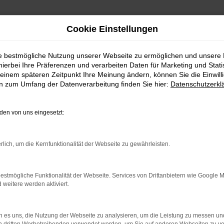
Cookie Einstellungen
ie bestmögliche Nutzung unserer Webseite zu ermöglichen und unsere
hierbei Ihre Präferenzen und verarbeiten Daten für Marketing und Stati
einem späteren Zeitpunkt Ihre Meinung ändern, können Sie die Einwillig
en zum Umfang der Datenverarbeitung finden Sie hier:
Datenschutzerkl
Inhalt des Onlineangebotes
en von uns eingesetzt:
Der Autor übernimmt keinerlei Gewähr für die Aktualität, Ri
Informationen auf unserer Website. Haftungsansprüche gege
ideeller Art beziehen, die durch die Nutzung oder Nichtnut
rlich, um die Kernfunktionalität der Webseite zu gewährleisten.
fehlerhafter und unvollständiger Informationen verursacht 
des Autors kein nachweislich vorsätzliches oder grob fahrlä
freibleibend und unverbindlich. Der Autor behält es sich au
estmögliche Funktionalität der Webseite. Services von Drittanbietern wie Google 
ohne gesonderte Ankündigung zu verändern, zu ergänzen, zu
eitere werden aktiviert.
endgültig einzustellen.
 es uns, die Nutzung der Webseite zu analysieren, um die Leistung zu messen u
Verweise und Links