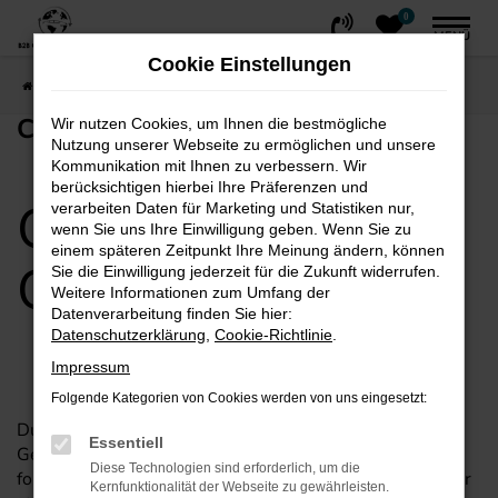
0
Zum
MENÜ
Hauptinhalt
Cookie Einstellungen
springen
Startseite
EU/EXPORT
Checkliste English
CHECKLISTE ENGLISH
Wir nutzen Cookies, um Ihnen die bestmögliche
Nutzung unserer Webseite zu ermöglichen und unsere
Kommunikation mit Ihnen zu verbessern. Wir
berücksichtigen hierbei Ihre Präferenzen und
Check List for our
verarbeiten Daten für Marketing und Statistiken nur,
wenn Sie uns Ihre Einwilligung geben. Wenn Sie zu
einem späteren Zeitpunkt Ihre Meinung ändern, können
Customers
Sie die Einwilligung jederzeit für die Zukunft widerrufen.
Weitere Informationen zum Umfang der
Datenverarbeitung finden Sie hier:
Datenschutzerklärung
,
Cookie-Richtlinie
.
Impressum
Folgende Kategorien von Cookies werden von uns eingesetzt:
Due to increased documentation requirements, the
Essentiell
German tax office, as of now, demands to submit the
Diese Technologien sind erforderlich, um die
following documents and data for exports to EU member
Kernfunktionalität der Webseite zu gewährleisten.