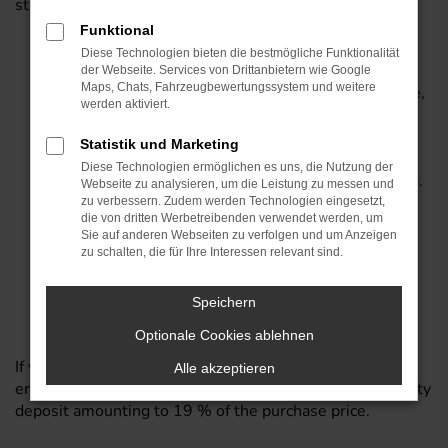
states:
Funktional
Complete and exact company address, phone
Diese Technologien bieten die bestmögliche Funktionalität
number, fax number, e-mail address, indication of
der Webseite. Services von Drittanbietern wie Google
Maps, Chats, Fahrzeugbewertungssystem und weitere
branch of industry/industrial sector and, if available,
werden aktiviert.
internet address, business card et cetera.
VAT Reg. No.
Statistik und Marketing
Copy of an excerpt from the commercial register,
Diese Technologien ermöglichen es uns, die Nutzung der
proof of trade license or official company proof (e.g.
Webseite zu analysieren, um die Leistung zu messen und
from chamber of commerce).
zu verbessern. Zudem werden Technologien eingesetzt,
die von dritten Werbetreibenden verwendet werden, um
Passport copy of proprietor/company
Sie auf anderen Webseiten zu verfolgen und um Anzeigen
member/manager, and
zu schalten, die für Ihre Interessen relevant sind.
Pick-up authorization for the collecting driver, of
which the original document, preferably provided
Speichern
with a company stamp, is signed by the above
person.
Optionale Cookies ablehnen
If you cannot let us have any document showing your
Alle akzeptieren
entrepreneurial characteristic, we would charge a security
deposit amounting to 19 % of the purchase price.