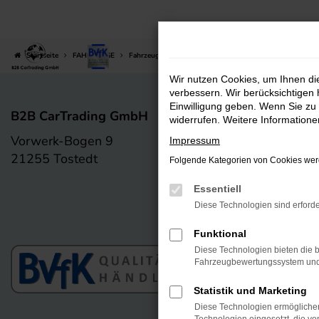
Zum
Hauptinhalt
springen
Startseite
FAHRZEUGE
Fahrzeug-Showroom
Wir nutzen Cookies, um Ihnen d
verbessern. Wir berücksichtigen 
Einwilligung geben. Wenn Sie zu 
B2B CarTrading GmbH
widerrufen. Weitere Information
Vorwerk-Bogen 9
+49 4182 238 01
Impressum
21255 Tostedt
12
Folgende Kategorien von Cookies werd
Essentiell
info@b2bcartrading.de
Diese Technologien sind erforde
Funktional
Diese Technologien bieten die b
Fahrzeugbewertungssystem und w
Statistik und Marketing
Diese Technologien ermöglichen