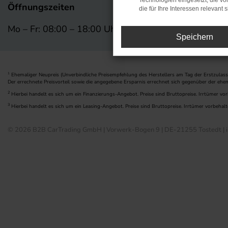
Technologien eingesetzt, die v
Öffnungszeiten
die für Ihre Interessen relevant s
Mo – Fr: 08:00 – 18:00 Uhr
Speichern
Ehemaliger Neupreis (Unverbindliche Preisempfehlung des Herstellers am Tag der Erstzulass
1
Der errechnete Preisvorteil sowie die angegebene Ersparnis errechnet sich gegenüber der ehe
2
Hierbei handelt es sich um ein Finanzierungs-Angebot. Preise sind Bruttopreise. Irrtümer vor
3
Hierbei handelt es sich um ein Leasing-Angebot. Preise sind Bruttopreise. Irrtümer vorbehalt
© 2026 B2B CarTrading GmbH | Vorwerk-Bogen 9 | DE-21255 Tostedt | i