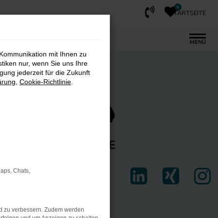
0
STARTSEITE
MENÜ
 Kommunikation mit Ihnen zu
stiken nur, wenn Sie uns Ihre
ung jederzeit für die Zukunft
ärung
,
Cookie-Richtlinie
.
FAHRZEUGE
AKT
Maps, Chats,
nd zu verbessern. Zudem werden