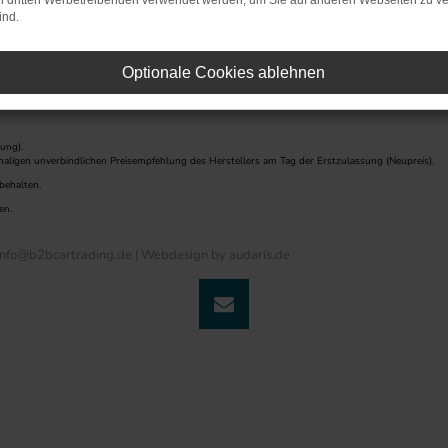
on dritten Werbetreibenden verwendet werden, um Sie auf anderen Webseiten zu ve
ind.
Optionale Cookies ablehnen
ung).
maligen unverbindlichen Preisempfehlung des Herstellers am Tag der Erstzulassung (Neupreis).
behalten.
en.
nfo@b2bcartrading.de |
Webdesign by audaris.de