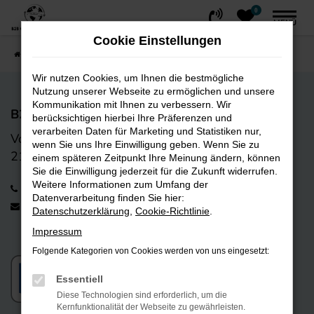
0
Zum
MENÜ
Hauptinhalt
Cookie Einstellungen
springen
Startseite
FAHRZEUGE
Fahrzeug-Showroom
Wir nutzen Cookies, um Ihnen die bestmögliche
Nutzung unserer Webseite zu ermöglichen und unsere
Kommunikation mit Ihnen zu verbessern. Wir
B2B CarTrading GmbH
berücksichtigen hierbei Ihre Präferenzen und
verarbeiten Daten für Marketing und Statistiken nur,
Vorwerk-Bogen 9
wenn Sie uns Ihre Einwilligung geben. Wenn Sie zu
21255 Tostedt
einem späteren Zeitpunkt Ihre Meinung ändern, können
Sie die Einwilligung jederzeit für die Zukunft widerrufen.
Weitere Informationen zum Umfang der
+49 4182 238 01 12
Datenverarbeitung finden Sie hier:
info@b2bcartrading.de
Datenschutzerklärung
,
Cookie-Richtlinie
.
Impressum
Folgende Kategorien von Cookies werden von uns eingesetzt:
Essentiell
Diese Technologien sind erforderlich, um die
Kernfunktionalität der Webseite zu gewährleisten.