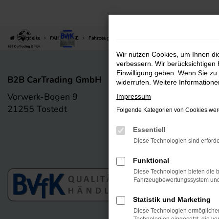
Zum
Hauptinhalt
springen
Startseite
FAHRZEUGE
Fahrzeug-Showroom
Wir nutzen Cookies, um Ihnen d
verbessern. Wir berücksichtigen 
Einwilligung geben. Wenn Sie zu 
B2B CarTrading GmbH
widerrufen. Weitere Information
Vorwerk-Bogen 9
+49 4182 238 01
Impressum
21255 Tostedt
12
Folgende Kategorien von Cookies werd
Essentiell
info@b2bcartrading.de
Diese Technologien sind erforde
Funktional
Diese Technologien bieten die b
Fahrzeugbewertungssystem und w
Statistik und Marketing
Diese Technologien ermöglichen