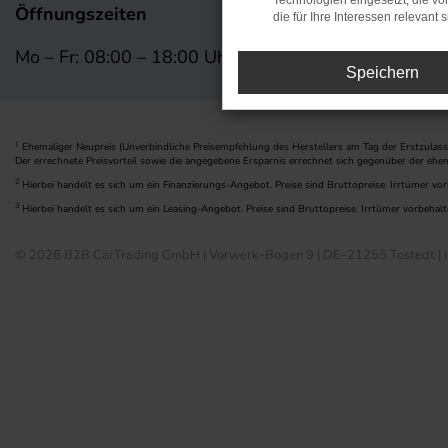
Technologien eingesetzt, die v
Öffnungszeiten
die für Ihre Interessen relevant s
Mo – Fr: 08:00 – 18:00 Uhr
Speichern
Ehemaliger Neupreis (Unverbindliche Preisempfehlung des Herstellers am Tag der Erstzulass
1
Der errechnete Preisvorteil sowie die angegebene Ersparnis errechnet sich gegenüber der ehe
2
Hierbei handelt es sich um ein Finanzierungs-Angebot. Preise sind Bruttopreise. Irrtümer vor
3
Hierbei handelt es sich um ein Leasing-Angebot. Preise sind Bruttopreise. Irrtümer vorbehalt
© 2026 B2B CarTrading GmbH | Vorwerk-Bogen 9 | DE-21255 Tostedt | i