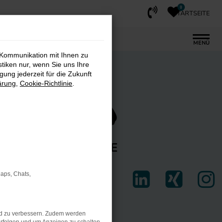
0
STARTSEITE
MENÜ
 Kommunikation mit Ihnen zu
stiken nur, wenn Sie uns Ihre
ung jederzeit für die Zukunft
ärung
,
Cookie-Richtlinie
.
FAHRZEUGE
AKT
Maps, Chats,
nd zu verbessern. Zudem werden