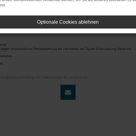
on dritten Werbetreibenden verwendet werden, um Sie auf anderen Webseiten zu ve
ind.
Optionale Cookies ablehnen
ung).
maligen unverbindlichen Preisempfehlung des Herstellers am Tag der Erstzulassung (Neupreis).
behalten.
en.
nfo@b2bcartrading.de |
Webdesign by audaris.de