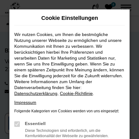
0
Zum
MENÜ
Hauptinhalt
Cookie Einstellungen
springen
Startseite
FAHRZEUGE
Fahrzeug-Showroom
Wir nutzen Cookies, um Ihnen die bestmögliche
Nutzung unserer Webseite zu ermöglichen und unsere
Kommunikation mit Ihnen zu verbessern. Wir
B2B CarTrading GmbH
berücksichtigen hierbei Ihre Präferenzen und
verarbeiten Daten für Marketing und Statistiken nur,
Vorwerk-Bogen 9
wenn Sie uns Ihre Einwilligung geben. Wenn Sie zu
21255 Tostedt
einem späteren Zeitpunkt Ihre Meinung ändern, können
Sie die Einwilligung jederzeit für die Zukunft widerrufen.
Weitere Informationen zum Umfang der
+49 4182 238 01 12
Datenverarbeitung finden Sie hier:
info@b2bcartrading.de
Datenschutzerklärung
,
Cookie-Richtlinie
.
Impressum
Folgende Kategorien von Cookies werden von uns eingesetzt:
Essentiell
Diese Technologien sind erforderlich, um die
Kernfunktionalität der Webseite zu gewährleisten.