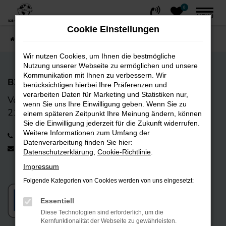
0
Zum
MENÜ
Hauptinhalt
Cookie Einstellungen
springen
Startseite
FAHRZEUGE
Fahrzeug-Showroom
Wir nutzen Cookies, um Ihnen die bestmögliche
Nutzung unserer Webseite zu ermöglichen und unsere
Kommunikation mit Ihnen zu verbessern. Wir
B2B CarTrading GmbH
berücksichtigen hierbei Ihre Präferenzen und
verarbeiten Daten für Marketing und Statistiken nur,
Vorwerk-Bogen 9
wenn Sie uns Ihre Einwilligung geben. Wenn Sie zu
21255 Tostedt
einem späteren Zeitpunkt Ihre Meinung ändern, können
Sie die Einwilligung jederzeit für die Zukunft widerrufen.
Weitere Informationen zum Umfang der
+49 4182 238 01 12
Datenverarbeitung finden Sie hier:
info@b2bcartrading.de
Datenschutzerklärung
,
Cookie-Richtlinie
.
Impressum
Folgende Kategorien von Cookies werden von uns eingesetzt:
Essentiell
Diese Technologien sind erforderlich, um die
Kernfunktionalität der Webseite zu gewährleisten.