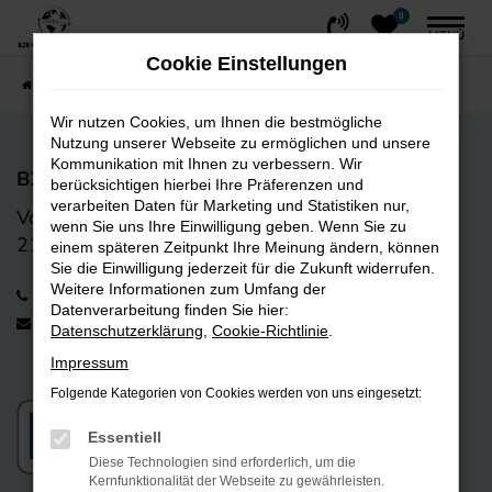
0
Zum
MENÜ
Hauptinhalt
Cookie Einstellungen
springen
Startseite
FAHRZEUGE
Fahrzeug-Showroom
Wir nutzen Cookies, um Ihnen die bestmögliche
Nutzung unserer Webseite zu ermöglichen und unsere
Kommunikation mit Ihnen zu verbessern. Wir
B2B CarTrading GmbH
berücksichtigen hierbei Ihre Präferenzen und
verarbeiten Daten für Marketing und Statistiken nur,
Vorwerk-Bogen 9
wenn Sie uns Ihre Einwilligung geben. Wenn Sie zu
21255 Tostedt
einem späteren Zeitpunkt Ihre Meinung ändern, können
Sie die Einwilligung jederzeit für die Zukunft widerrufen.
Weitere Informationen zum Umfang der
+49 4182 238 01 12
Datenverarbeitung finden Sie hier:
info@b2bcartrading.de
Datenschutzerklärung
,
Cookie-Richtlinie
.
Impressum
Folgende Kategorien von Cookies werden von uns eingesetzt:
Essentiell
Diese Technologien sind erforderlich, um die
Kernfunktionalität der Webseite zu gewährleisten.