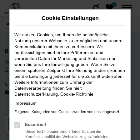
0
Zum
MENÜ
Hauptinhalt
Cookie Einstellungen
springen
Startseite
FAHRZEUGE
Fahrzeug-Showroom
Wir nutzen Cookies, um Ihnen die bestmögliche
Nutzung unserer Webseite zu ermöglichen und unsere
Kommunikation mit Ihnen zu verbessern. Wir
B2B CarTrading GmbH
berücksichtigen hierbei Ihre Präferenzen und
verarbeiten Daten für Marketing und Statistiken nur,
Vorwerk-Bogen 9
wenn Sie uns Ihre Einwilligung geben. Wenn Sie zu
21255 Tostedt
einem späteren Zeitpunkt Ihre Meinung ändern, können
Sie die Einwilligung jederzeit für die Zukunft widerrufen.
Weitere Informationen zum Umfang der
+49 4182 238 01 12
Datenverarbeitung finden Sie hier:
info@b2bcartrading.de
Datenschutzerklärung
,
Cookie-Richtlinie
.
Impressum
Folgende Kategorien von Cookies werden von uns eingesetzt:
Essentiell
Diese Technologien sind erforderlich, um die
Kernfunktionalität der Webseite zu gewährleisten.