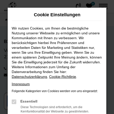
0
Zum
MENÜ
Hauptinhalt
Cookie Einstellungen
springen
Startseite
FAHRZEUGE
Fahrzeug-Showroom
Wir nutzen Cookies, um Ihnen die bestmögliche
Nutzung unserer Webseite zu ermöglichen und unsere
Kommunikation mit Ihnen zu verbessern. Wir
B2B CarTrading GmbH
berücksichtigen hierbei Ihre Präferenzen und
verarbeiten Daten für Marketing und Statistiken nur,
Vorwerk-Bogen 9
wenn Sie uns Ihre Einwilligung geben. Wenn Sie zu
21255 Tostedt
einem späteren Zeitpunkt Ihre Meinung ändern, können
Sie die Einwilligung jederzeit für die Zukunft widerrufen.
Weitere Informationen zum Umfang der
+49 4182 238 01 12
Datenverarbeitung finden Sie hier:
info@b2bcartrading.de
Datenschutzerklärung
,
Cookie-Richtlinie
.
Impressum
Folgende Kategorien von Cookies werden von uns eingesetzt:
Essentiell
Diese Technologien sind erforderlich, um die
Kernfunktionalität der Webseite zu gewährleisten.