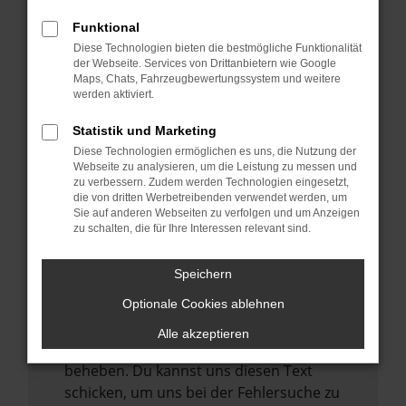
anderen Browser oder in einem privaten
Fenster?
Funktional
Starte dein Gerät neu.
Diese Technologien bieten die bestmögliche Funktionalität
der Webseite. Services von Drittanbietern wie Google
Das kann manchmal helfen,
Maps, Chats, Fahrzeugbewertungssystem und weitere
vorübergehende Probleme zu beheben.
werden aktiviert.
Stelle sicher, dass dein Browser und dein
Statistik und Marketing
Betriebssystem auf dem neuesten Stand
Diese Technologien ermöglichen es uns, die Nutzung der
sind.
Webseite zu analysieren, um die Leistung zu messen und
zu verbessern. Zudem werden Technologien eingesetzt,
Veraltete Software birgt nicht nur ein
die von dritten Werbetreibenden verwendet werden, um
Sicherheitsrisiko, sondern kann auch dazu
Sie auf anderen Webseiten zu verfolgen und um Anzeigen
zu schalten, die für Ihre Interessen relevant sind.
führen, dass bestimmte Funktionen nicht
mehr unterstützt werden.
Speichern
Wende dich an den Webseitenbetreiber.
Wenn du alle oben genannten Schritte
Optionale Cookies ablehnen
versucht hast, kontaktiere uns bitte. Wir
Alle akzeptieren
werden versuchen, das Problem zu
beheben. Du kannst uns diesen Text
schicken, um uns bei der Fehlersuche zu