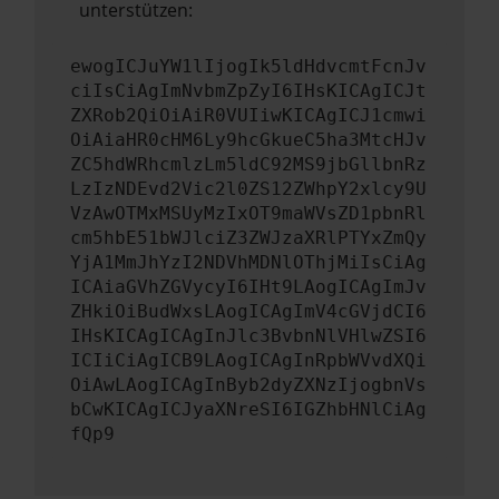
unterstützen:
ewogICJuYW1lIjogIk5ldHdvcmtFcnJv
ciIsCiAgImNvbmZpZyI6IHsKICAgICJt
ZXRob2QiOiAiR0VUIiwKICAgICJ1cmwi
OiAiaHR0cHM6Ly9hcGkueC5ha3MtcHJv
ZC5hdWRhcmlzLm5ldC92MS9jbGllbnRz
LzIzNDEvd2Vic2l0ZS12ZWhpY2xlcy9U
VzAwOTMxMSUyMzIxOT9maWVsZD1pbnRl
cm5hbE51bWJlciZ3ZWJzaXRlPTYxZmQy
YjA1MmJhYzI2NDVhMDNlOThjMiIsCiAg
ICAiaGVhZGVycyI6IHt9LAogICAgImJv
ZHkiOiBudWxsLAogICAgImV4cGVjdCI6
IHsKICAgICAgInJlc3BvbnNlVHlwZSI6
ICIiCiAgICB9LAogICAgInRpbWVvdXQi
OiAwLAogICAgInByb2dyZXNzIjogbnVs
bCwKICAgICJyaXNreSI6IGZhbHNlCiAg
fQp9