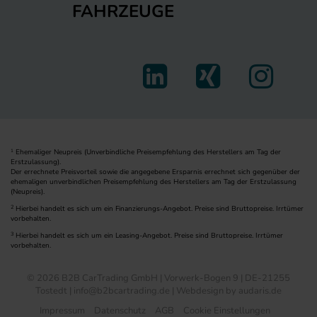
FAHRZEUGE
Ehemaliger Neupreis (Unverbindliche Preisempfehlung des Herstellers am Tag der
1
Erstzulassung).
Der errechnete Preisvorteil sowie die angegebene Ersparnis errechnet sich gegenüber der
ehemaligen unverbindlichen Preisempfehlung des Herstellers am Tag der Erstzulassung
(Neupreis).
2
Hierbei handelt es sich um ein Finanzierungs-Angebot. Preise sind Bruttopreise. Irrtümer
vorbehalten.
3
Hierbei handelt es sich um ein Leasing-Angebot. Preise sind Bruttopreise. Irrtümer
vorbehalten.
© 2026 B2B CarTrading GmbH | Vorwerk-Bogen 9 | DE-21255
Tostedt | info@b2bcartrading.de |
Webdesign by audaris.de
Impressum
Datenschutz
AGB
Cookie Einstellungen