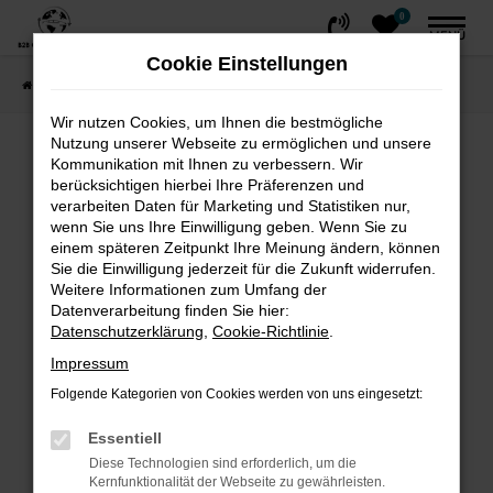
0
Zum
MENÜ
Hauptinhalt
Cookie Einstellungen
springen
Startseite
FAHRZEUGE
Fahrzeug-Showroom
Wir nutzen Cookies, um Ihnen die bestmögliche
Nutzung unserer Webseite zu ermöglichen und unsere
Fehler: Network Error
Kommunikation mit Ihnen zu verbessern. Wir
berücksichtigen hierbei Ihre Präferenzen und
Beim Laden ist ein Fehler aufgetreten.
verarbeiten Daten für Marketing und Statistiken nur,
wenn Sie uns Ihre Einwilligung geben. Wenn Sie zu
Hier sind ein paar Tipps, die dir helfen können:
einem späteren Zeitpunkt Ihre Meinung ändern, können
Sie die Einwilligung jederzeit für die Zukunft widerrufen.
Überprüfe deine Firewall und deine
Weitere Informationen zum Umfang der
Internetverbindung.
Datenverarbeitung finden Sie hier:
Laden andere Webseiten, zum Beispiel
Datenschutzerklärung
,
Cookie-Richtlinie
.
deine Suchmaschine?
Impressum
Prüfe deine Browsererweiterungen.
Folgende Kategorien von Cookies werden von uns eingesetzt:
Manche Erweiterungen, wie Werbeblocker,
können das Laden bestimmter Seiten
Essentiell
verhindern. Funktioniert die Seite in einem
Diese Technologien sind erforderlich, um die
Kernfunktionalität der Webseite zu gewährleisten.