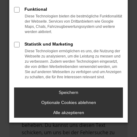
anderen Browser oder in einem privaten
Fenster?
Funktional
Starte dein Gerät neu.
Diese Technologien bieten die bestmögliche Funktionalität
der Webseite. Services von Drittanbietern wie Google
Das kann manchmal helfen,
Maps, Chats, Fahrzeugbewertungssystem und weitere
vorübergehende Probleme zu beheben.
werden aktiviert.
Stelle sicher, dass dein Browser und dein
Statistik und Marketing
Betriebssystem auf dem neuesten Stand
Diese Technologien ermöglichen es uns, die Nutzung der
sind.
Webseite zu analysieren, um die Leistung zu messen und
zu verbessern. Zudem werden Technologien eingesetzt,
Veraltete Software birgt nicht nur ein
die von dritten Werbetreibenden verwendet werden, um
Sicherheitsrisiko, sondern kann auch dazu
Sie auf anderen Webseiten zu verfolgen und um Anzeigen
zu schalten, die für Ihre Interessen relevant sind.
führen, dass bestimmte Funktionen nicht
mehr unterstützt werden.
Speichern
Wende dich an den Webseitenbetreiber.
Wenn du alle oben genannten Schritte
Optionale Cookies ablehnen
versucht hast, kontaktiere uns bitte. Wir
Alle akzeptieren
werden versuchen, das Problem zu
beheben. Du kannst uns diesen Text
schicken, um uns bei der Fehlersuche zu