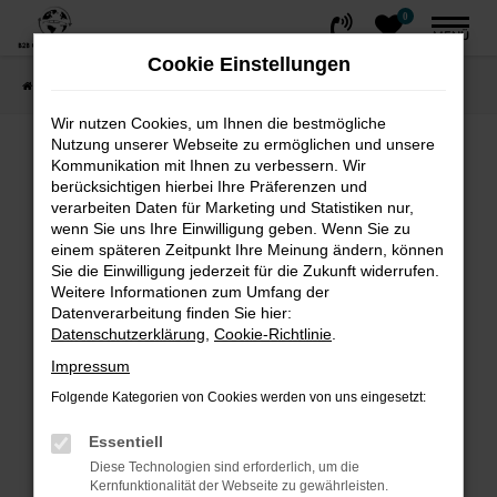
0
Zum
MENÜ
Hauptinhalt
Cookie Einstellungen
springen
Startseite
FAHRZEUGE
Fahrzeug-Showroom
Wir nutzen Cookies, um Ihnen die bestmögliche
Nutzung unserer Webseite zu ermöglichen und unsere
Fehler: Network Error
Kommunikation mit Ihnen zu verbessern. Wir
berücksichtigen hierbei Ihre Präferenzen und
Beim Laden ist ein Fehler aufgetreten.
verarbeiten Daten für Marketing und Statistiken nur,
wenn Sie uns Ihre Einwilligung geben. Wenn Sie zu
Hier sind ein paar Tipps, die dir helfen können:
einem späteren Zeitpunkt Ihre Meinung ändern, können
Sie die Einwilligung jederzeit für die Zukunft widerrufen.
Überprüfe deine Firewall und deine
Weitere Informationen zum Umfang der
Internetverbindung.
Datenverarbeitung finden Sie hier:
Laden andere Webseiten, zum Beispiel
Datenschutzerklärung
,
Cookie-Richtlinie
.
deine Suchmaschine?
Impressum
Prüfe deine Browsererweiterungen.
Folgende Kategorien von Cookies werden von uns eingesetzt:
Manche Erweiterungen, wie Werbeblocker,
können das Laden bestimmter Seiten
Essentiell
verhindern. Funktioniert die Seite in einem
Diese Technologien sind erforderlich, um die
Kernfunktionalität der Webseite zu gewährleisten.