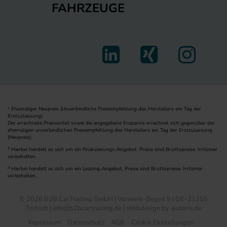
FAHRZEUGE
Ehemaliger Neupreis (Unverbindliche Preisempfehlung des Herstellers am Tag der
1
Erstzulassung).
Der errechnete Preisvorteil sowie die angegebene Ersparnis errechnet sich gegenüber der
ehemaligen unverbindlichen Preisempfehlung des Herstellers am Tag der Erstzulassung
(Neupreis).
2
Hierbei handelt es sich um ein Finanzierungs-Angebot. Preise sind Bruttopreise. Irrtümer
vorbehalten.
3
Hierbei handelt es sich um ein Leasing-Angebot. Preise sind Bruttopreise. Irrtümer
vorbehalten.
© 2026 B2B CarTrading GmbH | Vorwerk-Bogen 9 | DE-21255
Tostedt | info@b2bcartrading.de |
Webdesign by audaris.de
Impressum
Datenschutz
AGB
Cookie Einstellungen