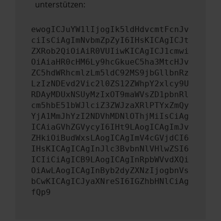
unterstützen:
ewogICJuYW1lIjogIk5ldHdvcmtFcnJv
ciIsCiAgImNvbmZpZyI6IHsKICAgICJt
ZXRob2QiOiAiR0VUIiwKICAgICJ1cmwi
OiAiaHR0cHM6Ly9hcGkueC5ha3MtcHJv
ZC5hdWRhcmlzLm5ldC92MS9jbGllbnRz
LzIzNDEvd2Vic2l0ZS12ZWhpY2xlcy9U
RDAyMDUxNSUyMzIxOT9maWVsZD1pbnRl
cm5hbE51bWJlciZ3ZWJzaXRlPTYxZmQy
YjA1MmJhYzI2NDVhMDNlOThjMiIsCiAg
ICAiaGVhZGVycyI6IHt9LAogICAgImJv
ZHkiOiBudWxsLAogICAgImV4cGVjdCI6
IHsKICAgICAgInJlc3BvbnNlVHlwZSI6
ICIiCiAgICB9LAogICAgInRpbWVvdXQi
OiAwLAogICAgInByb2dyZXNzIjogbnVs
bCwKICAgICJyaXNreSI6IGZhbHNlCiAg
fQp9