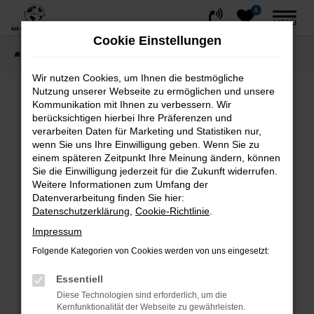
0
Zum
MENÜ
Hauptinhalt
Cookie Einstellungen
springen
Startseite
FAHRZEUGE
Fahrzeug-Showroom
Wir nutzen Cookies, um Ihnen die bestmögliche
Nutzung unserer Webseite zu ermöglichen und unsere
Fehler: Network Error
Kommunikation mit Ihnen zu verbessern. Wir
berücksichtigen hierbei Ihre Präferenzen und
Beim Laden ist ein Fehler aufgetreten.
verarbeiten Daten für Marketing und Statistiken nur,
wenn Sie uns Ihre Einwilligung geben. Wenn Sie zu
Hier sind ein paar Tipps, die dir helfen können:
einem späteren Zeitpunkt Ihre Meinung ändern, können
Sie die Einwilligung jederzeit für die Zukunft widerrufen.
Überprüfe deine Firewall und deine
Weitere Informationen zum Umfang der
Internetverbindung.
Datenverarbeitung finden Sie hier:
Laden andere Webseiten, zum Beispiel
Datenschutzerklärung
,
Cookie-Richtlinie
.
deine Suchmaschine?
Impressum
Prüfe deine Browsererweiterungen.
Folgende Kategorien von Cookies werden von uns eingesetzt:
Manche Erweiterungen, wie Werbeblocker,
können das Laden bestimmter Seiten
Essentiell
verhindern. Funktioniert die Seite in einem
Diese Technologien sind erforderlich, um die
Kernfunktionalität der Webseite zu gewährleisten.