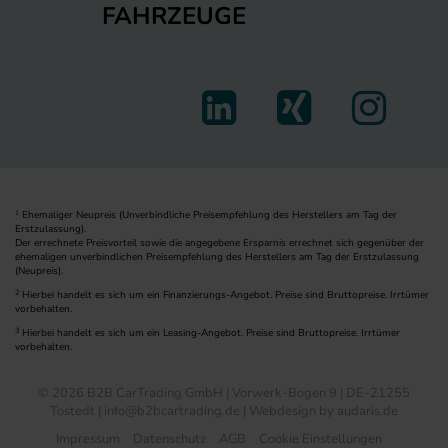
FAHRZEUGE
Ehemaliger Neupreis (Unverbindliche Preisempfehlung des Herstellers am Tag der
1
Erstzulassung).
Der errechnete Preisvorteil sowie die angegebene Ersparnis errechnet sich gegenüber der
ehemaligen unverbindlichen Preisempfehlung des Herstellers am Tag der Erstzulassung
(Neupreis).
2
Hierbei handelt es sich um ein Finanzierungs-Angebot. Preise sind Bruttopreise. Irrtümer
vorbehalten.
3
Hierbei handelt es sich um ein Leasing-Angebot. Preise sind Bruttopreise. Irrtümer
vorbehalten.
© 2026 B2B CarTrading GmbH | Vorwerk-Bogen 9 | DE-21255
Tostedt | info@b2bcartrading.de |
Webdesign by audaris.de
Impressum
Datenschutz
AGB
Cookie Einstellungen