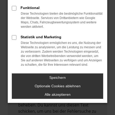
anderen Browser oder in einem privaten
Fenster?
Funktional
Starte dein Gerät neu.
Diese Technologien bieten die bestmögliche Funktionalität
der Webseite. Services von Drittanbietern wie Google
Das kann manchmal helfen,
Maps, Chats, Fahrzeugbewertungssystem und weitere
vorübergehende Probleme zu beheben.
werden aktiviert.
Stelle sicher, dass dein Browser und dein
Statistik und Marketing
Betriebssystem auf dem neuesten Stand
Diese Technologien ermöglichen es uns, die Nutzung der
sind.
Webseite zu analysieren, um die Leistung zu messen und
zu verbessern. Zudem werden Technologien eingesetzt,
Veraltete Software birgt nicht nur ein
die von dritten Werbetreibenden verwendet werden, um
Sicherheitsrisiko, sondern kann auch dazu
Sie auf anderen Webseiten zu verfolgen und um Anzeigen
zu schalten, die für Ihre Interessen relevant sind.
führen, dass bestimmte Funktionen nicht
mehr unterstützt werden.
Speichern
Wende dich an den Webseitenbetreiber.
Wenn du alle oben genannten Schritte
Optionale Cookies ablehnen
versucht hast, kontaktiere uns bitte. Wir
Alle akzeptieren
werden versuchen, das Problem zu
beheben. Du kannst uns diesen Text
schicken, um uns bei der Fehlersuche zu