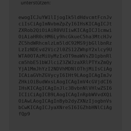
unterstützen:
ewogICJuYW1lIjogIk5ldHdvcmtFcnJv
ciIsCiAgImNvbmZpZyI6IHsKICAgICJt
ZXRob2QiOiAiR0VUIiwKICAgICJ1cmwi
OiAiaHR0cHM6Ly9hcGkueC5ha3MtcHJv
ZC5hdWRhcmlzLm5ldC92MS9jbGllbnRz
LzIzNDEvd2Vic2l0ZS12ZWhpY2xlcy9U
WTA0OTAzMiUyMzIxOT9maWVsZD1pbnRl
cm5hbE51bWJlciZ3ZWJzaXRlPTYxZmQy
YjA1MmJhYzI2NDVhMDNlOThjMiIsCiAg
ICAiaGVhZGVycyI6IHt9LAogICAgImJv
ZHkiOiBudWxsLAogICAgImV4cGVjdCI6
IHsKICAgICAgInJlc3BvbnNlVHlwZSI6
ICIiCiAgICB9LAogICAgInRpbWVvdXQi
OiAwLAogICAgInByb2dyZXNzIjogbnVs
bCwKICAgICJyaXNreSI6IGZhbHNlCiAg
fQp9