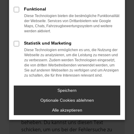
anderen Browser oder in einem privaten
Fenster?
Funktional
Starte dein Gerät neu.
Diese Technologien bieten die bestmögliche Funktionalität
der Webseite. Services von Drittanbietern wie Google
Das kann manchmal helfen,
Maps, Chats, Fahrzeugbewertungssystem und weitere
vorübergehende Probleme zu beheben.
werden aktiviert.
Stelle sicher, dass dein Browser und dein
Statistik und Marketing
Betriebssystem auf dem neuesten Stand
Diese Technologien ermöglichen es uns, die Nutzung der
sind.
Webseite zu analysieren, um die Leistung zu messen und
zu verbessern. Zudem werden Technologien eingesetzt,
Veraltete Software birgt nicht nur ein
die von dritten Werbetreibenden verwendet werden, um
Sicherheitsrisiko, sondern kann auch dazu
Sie auf anderen Webseiten zu verfolgen und um Anzeigen
zu schalten, die für Ihre Interessen relevant sind.
führen, dass bestimmte Funktionen nicht
mehr unterstützt werden.
Speichern
Wende dich an den Webseitenbetreiber.
Wenn du alle oben genannten Schritte
Optionale Cookies ablehnen
versucht hast, kontaktiere uns bitte. Wir
Alle akzeptieren
werden versuchen, das Problem zu
beheben. Du kannst uns diesen Text
schicken, um uns bei der Fehlersuche zu