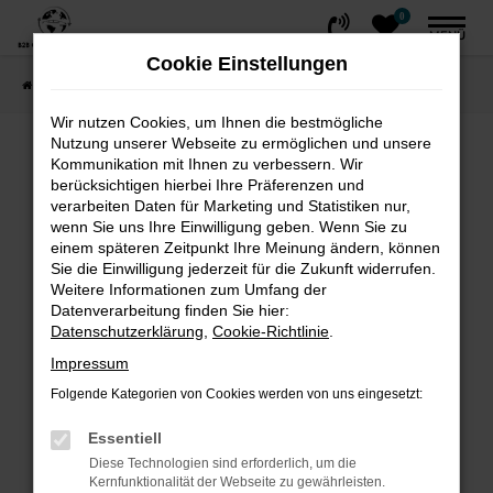
0
Zum
MENÜ
Hauptinhalt
Cookie Einstellungen
springen
Startseite
FAHRZEUGE
Fahrzeug-Showroom
Wir nutzen Cookies, um Ihnen die bestmögliche
Nutzung unserer Webseite zu ermöglichen und unsere
Fehler: Network Error
Kommunikation mit Ihnen zu verbessern. Wir
berücksichtigen hierbei Ihre Präferenzen und
Beim Laden ist ein Fehler aufgetreten.
verarbeiten Daten für Marketing und Statistiken nur,
wenn Sie uns Ihre Einwilligung geben. Wenn Sie zu
Hier sind ein paar Tipps, die dir helfen können:
einem späteren Zeitpunkt Ihre Meinung ändern, können
Sie die Einwilligung jederzeit für die Zukunft widerrufen.
Überprüfe deine Firewall und deine
Weitere Informationen zum Umfang der
Internetverbindung.
Datenverarbeitung finden Sie hier:
Laden andere Webseiten, zum Beispiel
Datenschutzerklärung
,
Cookie-Richtlinie
.
deine Suchmaschine?
Impressum
Prüfe deine Browsererweiterungen.
Folgende Kategorien von Cookies werden von uns eingesetzt:
Manche Erweiterungen, wie Werbeblocker,
können das Laden bestimmter Seiten
Essentiell
verhindern. Funktioniert die Seite in einem
Diese Technologien sind erforderlich, um die
Kernfunktionalität der Webseite zu gewährleisten.