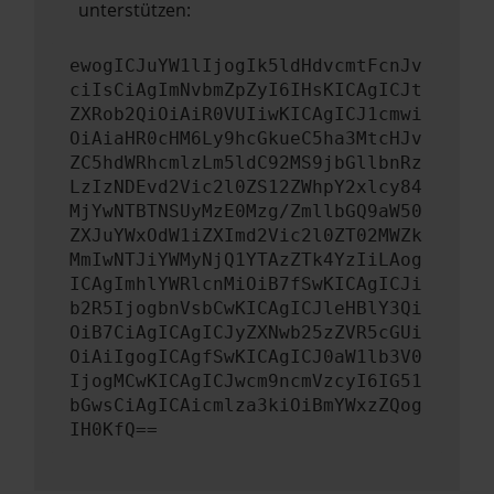
unterstützen:
ewogICJuYW1lIjogIk5ldHdvcmtFcnJv
ciIsCiAgImNvbmZpZyI6IHsKICAgICJt
ZXRob2QiOiAiR0VUIiwKICAgICJ1cmwi
OiAiaHR0cHM6Ly9hcGkueC5ha3MtcHJv
ZC5hdWRhcmlzLm5ldC92MS9jbGllbnRz
LzIzNDEvd2Vic2l0ZS12ZWhpY2xlcy84
MjYwNTBTNSUyMzE0Mzg/ZmllbGQ9aW50
ZXJuYWxOdW1iZXImd2Vic2l0ZT02MWZk
MmIwNTJiYWMyNjQ1YTAzZTk4YzIiLAog
ICAgImhlYWRlcnMiOiB7fSwKICAgICJi
b2R5IjogbnVsbCwKICAgICJleHBlY3Qi
OiB7CiAgICAgICJyZXNwb25zZVR5cGUi
OiAiIgogICAgfSwKICAgICJ0aW1lb3V0
IjogMCwKICAgICJwcm9ncmVzcyI6IG51
bGwsCiAgICAicmlza3kiOiBmYWxzZQog
IH0KfQ==