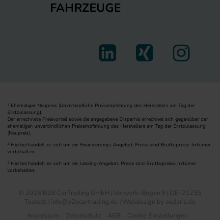
FAHRZEUGE
Ehemaliger Neupreis (Unverbindliche Preisempfehlung des Herstellers am Tag der
1
Erstzulassung).
Der errechnete Preisvorteil sowie die angegebene Ersparnis errechnet sich gegenüber der
ehemaligen unverbindlichen Preisempfehlung des Herstellers am Tag der Erstzulassung
(Neupreis).
2
Hierbei handelt es sich um ein Finanzierungs-Angebot. Preise sind Bruttopreise. Irrtümer
vorbehalten.
3
Hierbei handelt es sich um ein Leasing-Angebot. Preise sind Bruttopreise. Irrtümer
vorbehalten.
© 2026 B2B CarTrading GmbH | Vorwerk-Bogen 9 | DE-21255
Tostedt | info@b2bcartrading.de |
Webdesign by audaris.de
Impressum
Datenschutz
AGB
Cookie Einstellungen