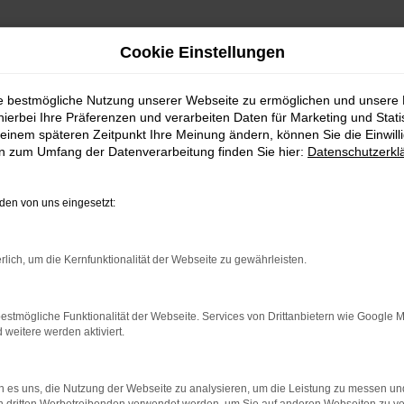
Cookie Einstellungen
ie bestmögliche Nutzung unserer Webseite zu ermöglichen und unsere
hierbei Ihre Präferenzen und verarbeiten Daten für Marketing und Stati
einem späteren Zeitpunkt Ihre Meinung ändern, können Sie die Einwillig
en zum Umfang der Datenverarbeitung finden Sie hier:
Datenschutzerkl
en von uns eingesetzt:
rbindung.
hmaschine?
rlich, um die Kernfunktionalität der Webseite zu gewährleisten.
das Laden bestimmter Seiten verhindern. Funktioniert die
estmögliche Funktionalität der Webseite. Services von Drittanbietern wie Google 
eitere werden aktiviert.
bleme zu beheben.
 es uns, die Nutzung der Webseite zu analysieren, um die Leistung zu messen u
iebssystem auf dem neuesten Stand sind.