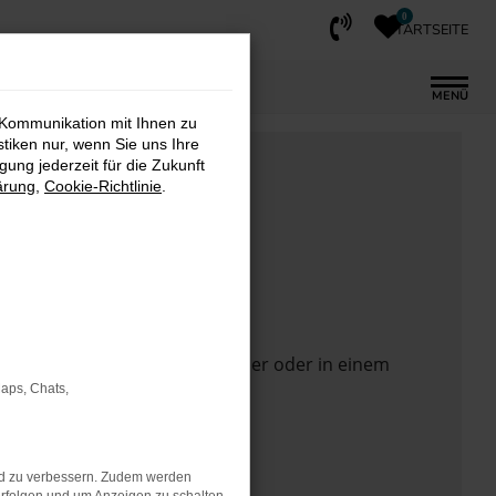
0
STARTSEITE
MENÜ
 Kommunikation mit Ihnen zu
stiken nur, wenn Sie uns Ihre
ung jederzeit für die Zukunft
ärung
,
Cookie-Richtlinie
.
 Seite in einem anderen Browser oder in einem
Maps, Chats,
nd zu verbessern. Zudem werden