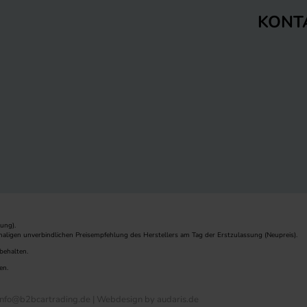
KONT
ung).
maligen unverbindlichen Preisempfehlung des Herstellers am Tag der Erstzulassung (Neupreis).
behalten.
en.
nfo@b2bcartrading.de |
Webdesign by audaris.de