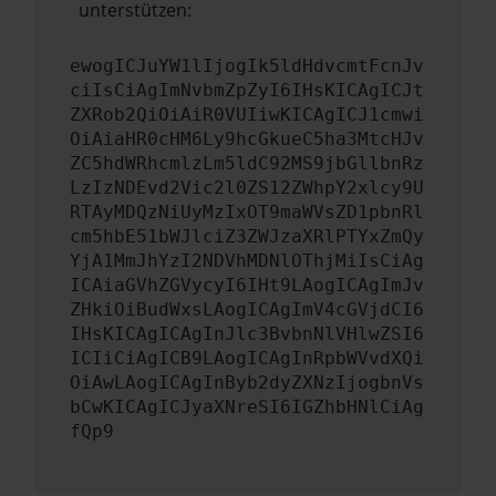
unterstützen:
ewogICJuYW1lIjogIk5ldHdvcmtFcnJv
ciIsCiAgImNvbmZpZyI6IHsKICAgICJt
ZXRob2QiOiAiR0VUIiwKICAgICJ1cmwi
OiAiaHR0cHM6Ly9hcGkueC5ha3MtcHJv
ZC5hdWRhcmlzLm5ldC92MS9jbGllbnRz
LzIzNDEvd2Vic2l0ZS12ZWhpY2xlcy9U
RTAyMDQzNiUyMzIxOT9maWVsZD1pbnRl
cm5hbE51bWJlciZ3ZWJzaXRlPTYxZmQy
YjA1MmJhYzI2NDVhMDNlOThjMiIsCiAg
ICAiaGVhZGVycyI6IHt9LAogICAgImJv
ZHkiOiBudWxsLAogICAgImV4cGVjdCI6
IHsKICAgICAgInJlc3BvbnNlVHlwZSI6
ICIiCiAgICB9LAogICAgInRpbWVvdXQi
OiAwLAogICAgInByb2dyZXNzIjogbnVs
bCwKICAgICJyaXNreSI6IGZhbHNlCiAg
fQp9