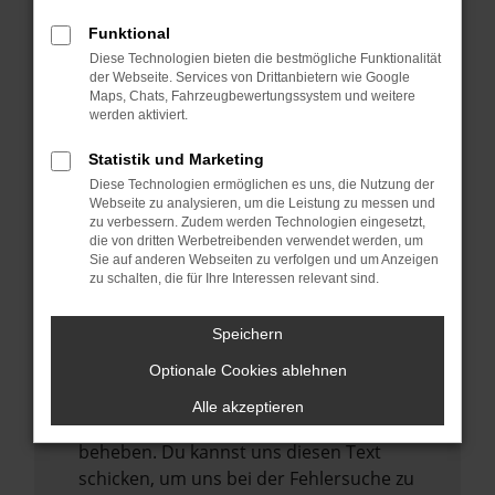
anderen Browser oder in einem privaten
Fenster?
Funktional
Starte dein Gerät neu.
Diese Technologien bieten die bestmögliche Funktionalität
der Webseite. Services von Drittanbietern wie Google
Das kann manchmal helfen,
Maps, Chats, Fahrzeugbewertungssystem und weitere
vorübergehende Probleme zu beheben.
werden aktiviert.
Stelle sicher, dass dein Browser und dein
Statistik und Marketing
Betriebssystem auf dem neuesten Stand
Diese Technologien ermöglichen es uns, die Nutzung der
sind.
Webseite zu analysieren, um die Leistung zu messen und
zu verbessern. Zudem werden Technologien eingesetzt,
Veraltete Software birgt nicht nur ein
die von dritten Werbetreibenden verwendet werden, um
Sicherheitsrisiko, sondern kann auch dazu
Sie auf anderen Webseiten zu verfolgen und um Anzeigen
zu schalten, die für Ihre Interessen relevant sind.
führen, dass bestimmte Funktionen nicht
mehr unterstützt werden.
Speichern
Wende dich an den Webseitenbetreiber.
Wenn du alle oben genannten Schritte
Optionale Cookies ablehnen
versucht hast, kontaktiere uns bitte. Wir
Alle akzeptieren
werden versuchen, das Problem zu
beheben. Du kannst uns diesen Text
schicken, um uns bei der Fehlersuche zu