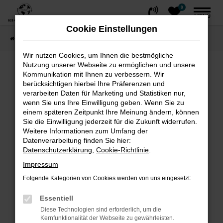
0
Zum
MENÜ
Hauptinhalt
Cookie Einstellungen
springen
Startseite
FAHRZEUGE
Fahrzeug-Showroom
Wir nutzen Cookies, um Ihnen die bestmögliche
Nutzung unserer Webseite zu ermöglichen und unsere
Fehler: Network Error
Kommunikation mit Ihnen zu verbessern. Wir
berücksichtigen hierbei Ihre Präferenzen und
Beim Laden ist ein Fehler aufgetreten.
verarbeiten Daten für Marketing und Statistiken nur,
wenn Sie uns Ihre Einwilligung geben. Wenn Sie zu
Hier sind ein paar Tipps, die dir helfen können:
einem späteren Zeitpunkt Ihre Meinung ändern, können
Sie die Einwilligung jederzeit für die Zukunft widerrufen.
Überprüfe deine Firewall und deine
Weitere Informationen zum Umfang der
Internetverbindung.
Datenverarbeitung finden Sie hier:
Laden andere Webseiten, zum Beispiel
Datenschutzerklärung
,
Cookie-Richtlinie
.
deine Suchmaschine?
Impressum
Prüfe deine Browsererweiterungen.
Folgende Kategorien von Cookies werden von uns eingesetzt:
Manche Erweiterungen, wie Werbeblocker,
können das Laden bestimmter Seiten
Essentiell
verhindern. Funktioniert die Seite in einem
Diese Technologien sind erforderlich, um die
Kernfunktionalität der Webseite zu gewährleisten.