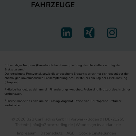
FAHRZEUGE
Ehemaliger Neupreis (Unverbindliche Preisempfehlung des Herstellers am Tag der
1
Erstzulassung).
Der errechnete Preisvorteil sowie die angegebene Ersparnis errechnet sich gegenüber der
ehemaligen unverbindlichen Preisempfehlung des Herstellers am Tag der Erstzulassung
(Neupreis).
2
Hierbei handelt es sich um ein Finanzierungs-Angebot. Preise sind Bruttopreise. Irrtümer
vorbehalten.
3
Hierbei handelt es sich um ein Leasing-Angebot. Preise sind Bruttopreise. Irrtümer
vorbehalten.
© 2026 B2B CarTrading GmbH | Vorwerk-Bogen 9 | DE-21255
Tostedt | info@b2bcartrading.de |
Webdesign by audaris.de
Impressum
Datenschutz
AGB
Cookie Einstellungen