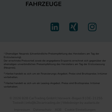
FAHRZEUGE
Ehemaliger Neupreis (Unverbindliche Preisempfehlung des Herstellers am Tag der
1
Erstzulassung).
Der errechnete Preisvorteil sowie die angegebene Ersparnis errechnet sich gegenüber der
ehemaligen unverbindlichen Preisempfehlung des Herstellers am Tag der Erstzulassung
(Neupreis).
2
Hierbei handelt es sich um ein Finanzierungs-Angebot. Preise sind Bruttopreise. Irrtümer
vorbehalten.
3
Hierbei handelt es sich um ein Leasing-Angebot. Preise sind Bruttopreise. Irrtümer
vorbehalten.
© 2026 B2B CarTrading GmbH | Vorwerk-Bogen 9 | DE-21255
Tostedt | info@b2bcartrading.de |
Webdesign by audaris.de
Impressum
Datenschutz
AGB
Cookie Einstellungen