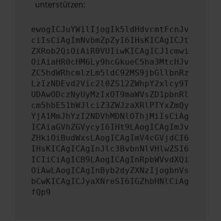
unterstützen:
ewogICJuYW1lIjogIk5ldHdvcmtFcnJv
ciIsCiAgImNvbmZpZyI6IHsKICAgICJt
ZXRob2QiOiAiR0VUIiwKICAgICJ1cmwi
OiAiaHR0cHM6Ly9hcGkueC5ha3MtcHJv
ZC5hdWRhcmlzLm5ldC92MS9jbGllbnRz
LzIzNDEvd2Vic2l0ZS12ZWhpY2xlcy9T
UDAwODczNyUyMzIxOT9maWVsZD1pbnRl
cm5hbE51bWJlciZ3ZWJzaXRlPTYxZmQy
YjA1MmJhYzI2NDVhMDNlOThjMiIsCiAg
ICAiaGVhZGVycyI6IHt9LAogICAgImJv
ZHkiOiBudWxsLAogICAgImV4cGVjdCI6
IHsKICAgICAgInJlc3BvbnNlVHlwZSI6
ICIiCiAgICB9LAogICAgInRpbWVvdXQi
OiAwLAogICAgInByb2dyZXNzIjogbnVs
bCwKICAgICJyaXNreSI6IGZhbHNlCiAg
fQp9