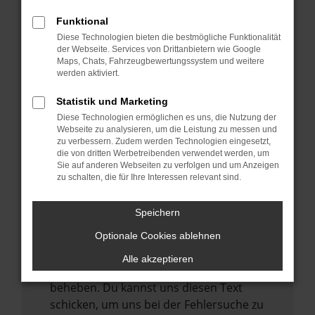
anderen Browser oder in einem privaten
Fenster?
Funktional
Starte dein Gerät neu.
Diese Technologien bieten die bestmögliche Funktionalität
der Webseite. Services von Drittanbietern wie Google
Das kann manchmal helfen,
Maps, Chats, Fahrzeugbewertungssystem und weitere
vorübergehende Probleme zu beheben.
werden aktiviert.
Stelle sicher, dass dein Browser und dein
Statistik und Marketing
Betriebssystem auf dem neuesten Stand
Diese Technologien ermöglichen es uns, die Nutzung der
sind.
Webseite zu analysieren, um die Leistung zu messen und
zu verbessern. Zudem werden Technologien eingesetzt,
Veraltete Software birgt nicht nur ein
die von dritten Werbetreibenden verwendet werden, um
Sicherheitsrisiko, sondern kann auch dazu
Sie auf anderen Webseiten zu verfolgen und um Anzeigen
zu schalten, die für Ihre Interessen relevant sind.
führen, dass bestimmte Funktionen nicht
mehr unterstützt werden.
Speichern
Wende dich an den Webseitenbetreiber.
Wenn du alle oben genannten Schritte
Optionale Cookies ablehnen
versucht hast, kontaktiere uns bitte. Wir
Alle akzeptieren
werden versuchen, das Problem zu
beheben. Du kannst uns diesen Text
schicken, um uns bei der Fehlersuche zu