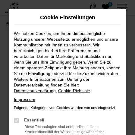
0
Zum
MENÜ
Hauptinhalt
Cookie Einstellungen
springen
Startseite
FAHRZEUGE
Fahrzeug-Showroom
Wir nutzen Cookies, um Ihnen die bestmögliche
Nutzung unserer Webseite zu ermöglichen und unsere
Fehler: Network Error
Kommunikation mit Ihnen zu verbessern. Wir
berücksichtigen hierbei Ihre Präferenzen und
Beim Laden ist ein Fehler aufgetreten.
verarbeiten Daten für Marketing und Statistiken nur,
wenn Sie uns Ihre Einwilligung geben. Wenn Sie zu
Hier sind ein paar Tipps, die dir helfen können:
einem späteren Zeitpunkt Ihre Meinung ändern, können
Sie die Einwilligung jederzeit für die Zukunft widerrufen.
Überprüfe deine Firewall und deine
Weitere Informationen zum Umfang der
Internetverbindung.
Datenverarbeitung finden Sie hier:
Laden andere Webseiten, zum Beispiel
Datenschutzerklärung
,
Cookie-Richtlinie
.
deine Suchmaschine?
Impressum
Prüfe deine Browsererweiterungen.
Folgende Kategorien von Cookies werden von uns eingesetzt:
Manche Erweiterungen, wie Werbeblocker,
können das Laden bestimmter Seiten
Essentiell
verhindern. Funktioniert die Seite in einem
Diese Technologien sind erforderlich, um die
Kernfunktionalität der Webseite zu gewährleisten.