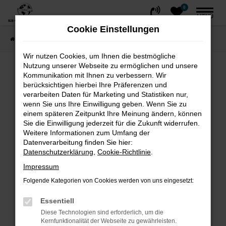
0
Zum
MENÜ
Hauptinhalt
Cookie Einstellungen
springen
Startseite
FAHRZEUGE
Fahrzeug-Showroom
Wir nutzen Cookies, um Ihnen die bestmögliche
Nutzung unserer Webseite zu ermöglichen und unsere
Fehler: Network Error
Kommunikation mit Ihnen zu verbessern. Wir
berücksichtigen hierbei Ihre Präferenzen und
Beim Laden ist ein Fehler aufgetreten.
verarbeiten Daten für Marketing und Statistiken nur,
wenn Sie uns Ihre Einwilligung geben. Wenn Sie zu
Hier sind ein paar Tipps, die dir helfen können:
einem späteren Zeitpunkt Ihre Meinung ändern, können
Sie die Einwilligung jederzeit für die Zukunft widerrufen.
Überprüfe deine Firewall und deine
Weitere Informationen zum Umfang der
Internetverbindung.
Datenverarbeitung finden Sie hier:
Laden andere Webseiten, zum Beispiel
Datenschutzerklärung
,
Cookie-Richtlinie
.
deine Suchmaschine?
Impressum
Prüfe deine Browsererweiterungen.
Folgende Kategorien von Cookies werden von uns eingesetzt:
Manche Erweiterungen, wie Werbeblocker,
können das Laden bestimmter Seiten
Essentiell
verhindern. Funktioniert die Seite in einem
Diese Technologien sind erforderlich, um die
Kernfunktionalität der Webseite zu gewährleisten.