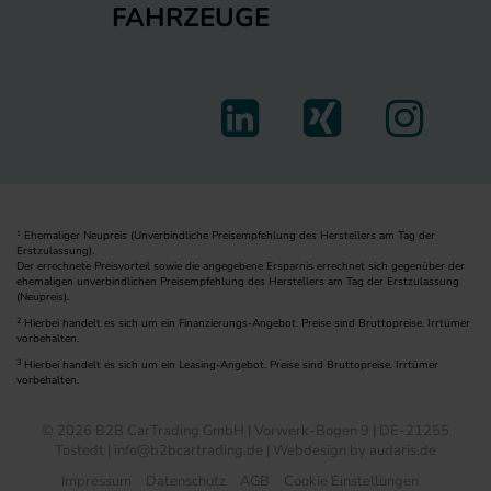
FAHRZEUGE
Ehemaliger Neupreis (Unverbindliche Preisempfehlung des Herstellers am Tag der
1
Erstzulassung).
Der errechnete Preisvorteil sowie die angegebene Ersparnis errechnet sich gegenüber der
ehemaligen unverbindlichen Preisempfehlung des Herstellers am Tag der Erstzulassung
(Neupreis).
2
Hierbei handelt es sich um ein Finanzierungs-Angebot. Preise sind Bruttopreise. Irrtümer
vorbehalten.
3
Hierbei handelt es sich um ein Leasing-Angebot. Preise sind Bruttopreise. Irrtümer
vorbehalten.
© 2026 B2B CarTrading GmbH | Vorwerk-Bogen 9 | DE-21255
Tostedt | info@b2bcartrading.de |
Webdesign by audaris.de
Impressum
Datenschutz
AGB
Cookie Einstellungen