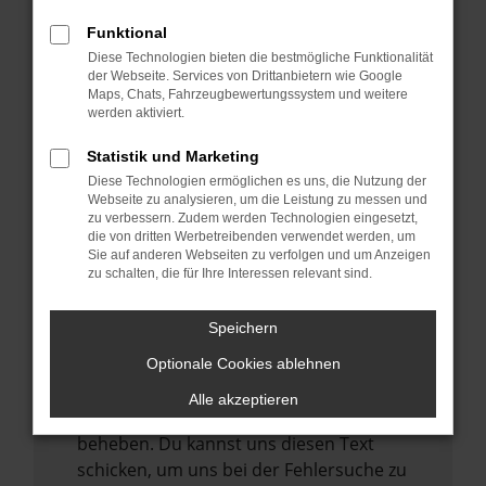
anderen Browser oder in einem privaten
Fenster?
Funktional
Starte dein Gerät neu.
Diese Technologien bieten die bestmögliche Funktionalität
der Webseite. Services von Drittanbietern wie Google
Das kann manchmal helfen,
Maps, Chats, Fahrzeugbewertungssystem und weitere
vorübergehende Probleme zu beheben.
werden aktiviert.
Stelle sicher, dass dein Browser und dein
Statistik und Marketing
Betriebssystem auf dem neuesten Stand
Diese Technologien ermöglichen es uns, die Nutzung der
sind.
Webseite zu analysieren, um die Leistung zu messen und
zu verbessern. Zudem werden Technologien eingesetzt,
Veraltete Software birgt nicht nur ein
die von dritten Werbetreibenden verwendet werden, um
Sicherheitsrisiko, sondern kann auch dazu
Sie auf anderen Webseiten zu verfolgen und um Anzeigen
zu schalten, die für Ihre Interessen relevant sind.
führen, dass bestimmte Funktionen nicht
mehr unterstützt werden.
Speichern
Wende dich an den Webseitenbetreiber.
Wenn du alle oben genannten Schritte
Optionale Cookies ablehnen
versucht hast, kontaktiere uns bitte. Wir
Alle akzeptieren
werden versuchen, das Problem zu
beheben. Du kannst uns diesen Text
schicken, um uns bei der Fehlersuche zu