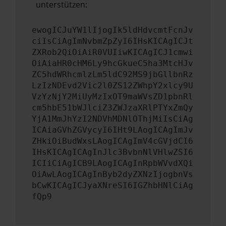
unterstützen:
ewogICJuYW1lIjogIk5ldHdvcmtFcnJv
ciIsCiAgImNvbmZpZyI6IHsKICAgICJt
ZXRob2QiOiAiR0VUIiwKICAgICJ1cmwi
OiAiaHR0cHM6Ly9hcGkueC5ha3MtcHJv
ZC5hdWRhcmlzLm5ldC92MS9jbGllbnRz
LzIzNDEvd2Vic2l0ZS12ZWhpY2xlcy9U
VzYzNjY2MiUyMzIxOT9maWVsZD1pbnRl
cm5hbE51bWJlciZ3ZWJzaXRlPTYxZmQy
YjA1MmJhYzI2NDVhMDNlOThjMiIsCiAg
ICAiaGVhZGVycyI6IHt9LAogICAgImJv
ZHkiOiBudWxsLAogICAgImV4cGVjdCI6
IHsKICAgICAgInJlc3BvbnNlVHlwZSI6
ICIiCiAgICB9LAogICAgInRpbWVvdXQi
OiAwLAogICAgInByb2dyZXNzIjogbnVs
bCwKICAgICJyaXNreSI6IGZhbHNlCiAg
fQp9