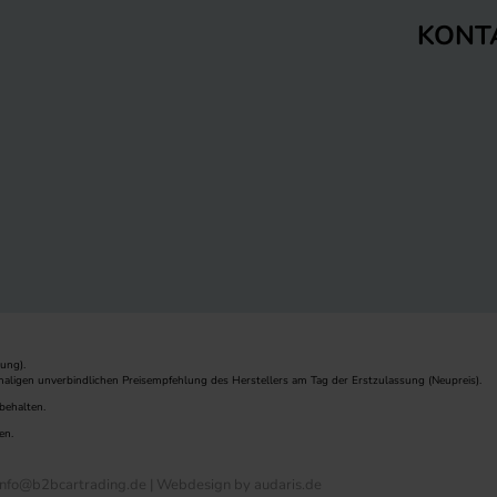
KONT
ung).
maligen unverbindlichen Preisempfehlung des Herstellers am Tag der Erstzulassung (Neupreis).
behalten.
en.
nfo@b2bcartrading.de |
Webdesign by audaris.de