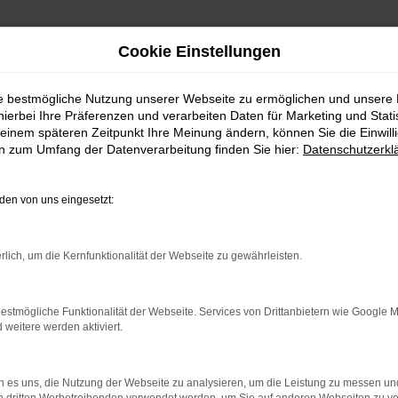
Cookie Einstellungen
ie bestmögliche Nutzung unserer Webseite zu ermöglichen und unsere
hierbei Ihre Präferenzen und verarbeiten Daten für Marketing und Stati
einem späteren Zeitpunkt Ihre Meinung ändern, können Sie die Einwillig
en zum Umfang der Datenverarbeitung finden Sie hier:
Datenschutzerkl
en von uns eingesetzt:
rbindung.
hmaschine?
rlich, um die Kernfunktionalität der Webseite zu gewährleisten.
das Laden bestimmter Seiten verhindern. Funktioniert die
estmögliche Funktionalität der Webseite. Services von Drittanbietern wie Google 
eitere werden aktiviert.
bleme zu beheben.
 es uns, die Nutzung der Webseite zu analysieren, um die Leistung zu messen u
iebssystem auf dem neuesten Stand sind.