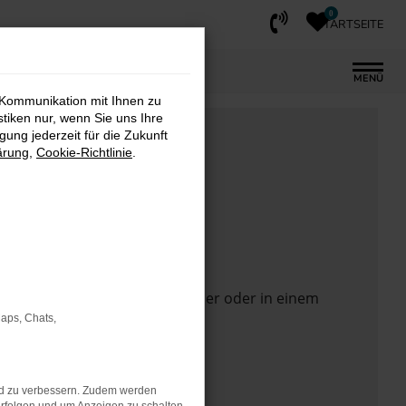
0
STARTSEITE
MENÜ
 Kommunikation mit Ihnen zu
stiken nur, wenn Sie uns Ihre
ung jederzeit für die Zukunft
ärung
,
Cookie-Richtlinie
.
 Seite in einem anderen Browser oder in einem
Maps, Chats,
nd zu verbessern. Zudem werden