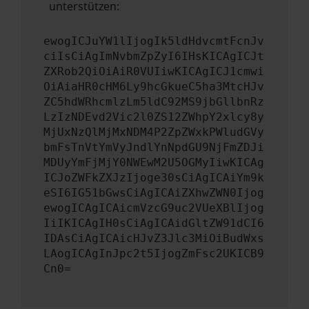
unterstützen:
ewogICJuYW1lIjogIk5ldHdvcmtFcnJv
ciIsCiAgImNvbmZpZyI6IHsKICAgICJt
ZXRob2QiOiAiR0VUIiwKICAgICJ1cmwi
OiAiaHR0cHM6Ly9hcGkueC5ha3MtcHJv
ZC5hdWRhcmlzLm5ldC92MS9jbGllbnRz
LzIzNDEvd2Vic2l0ZS12ZWhpY2xlcy8y
MjUxNzQlMjMxNDM4P2ZpZWxkPWludGVy
bmFsTnVtYmVyJndlYnNpdGU9NjFmZDJi
MDUyYmFjMjY0NWEwM2U5OGMyIiwKICAg
ICJoZWFkZXJzIjoge30sCiAgICAiYm9k
eSI6IG51bGwsCiAgICAiZXhwZWN0Ijog
ewogICAgICAicmVzcG9uc2VUeXBlIjog
IiIKICAgIH0sCiAgICAidGltZW91dCI6
IDAsCiAgICAicHJvZ3Jlc3MiOiBudWxs
LAogICAgInJpc2t5IjogZmFsc2UKICB9
Cn0=