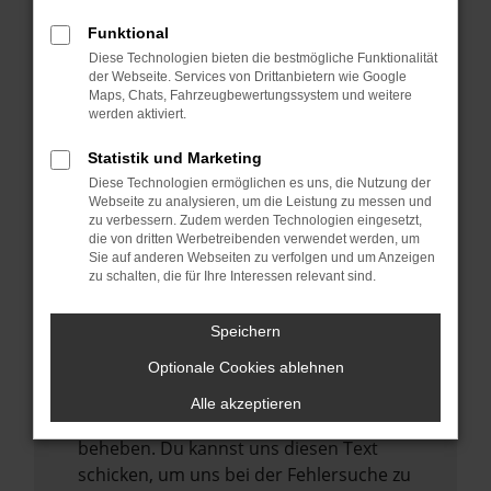
anderen Browser oder in einem privaten
Fenster?
Funktional
Starte dein Gerät neu.
Diese Technologien bieten die bestmögliche Funktionalität
der Webseite. Services von Drittanbietern wie Google
Das kann manchmal helfen,
Maps, Chats, Fahrzeugbewertungssystem und weitere
vorübergehende Probleme zu beheben.
werden aktiviert.
Stelle sicher, dass dein Browser und dein
Statistik und Marketing
Betriebssystem auf dem neuesten Stand
Diese Technologien ermöglichen es uns, die Nutzung der
sind.
Webseite zu analysieren, um die Leistung zu messen und
zu verbessern. Zudem werden Technologien eingesetzt,
Veraltete Software birgt nicht nur ein
die von dritten Werbetreibenden verwendet werden, um
Sicherheitsrisiko, sondern kann auch dazu
Sie auf anderen Webseiten zu verfolgen und um Anzeigen
zu schalten, die für Ihre Interessen relevant sind.
führen, dass bestimmte Funktionen nicht
mehr unterstützt werden.
Speichern
Wende dich an den Webseitenbetreiber.
Wenn du alle oben genannten Schritte
Optionale Cookies ablehnen
versucht hast, kontaktiere uns bitte. Wir
Alle akzeptieren
werden versuchen, das Problem zu
beheben. Du kannst uns diesen Text
schicken, um uns bei der Fehlersuche zu