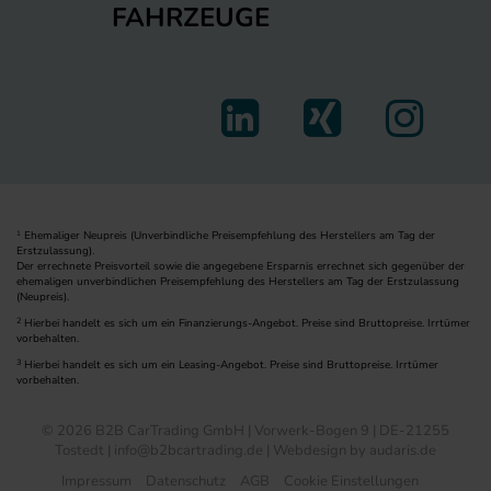
FAHRZEUGE
Ehemaliger Neupreis (Unverbindliche Preisempfehlung des Herstellers am Tag der
1
Erstzulassung).
Der errechnete Preisvorteil sowie die angegebene Ersparnis errechnet sich gegenüber der
ehemaligen unverbindlichen Preisempfehlung des Herstellers am Tag der Erstzulassung
(Neupreis).
2
Hierbei handelt es sich um ein Finanzierungs-Angebot. Preise sind Bruttopreise. Irrtümer
vorbehalten.
3
Hierbei handelt es sich um ein Leasing-Angebot. Preise sind Bruttopreise. Irrtümer
vorbehalten.
© 2026 B2B CarTrading GmbH | Vorwerk-Bogen 9 | DE-21255
Tostedt | info@b2bcartrading.de |
Webdesign by audaris.de
Impressum
Datenschutz
AGB
Cookie Einstellungen