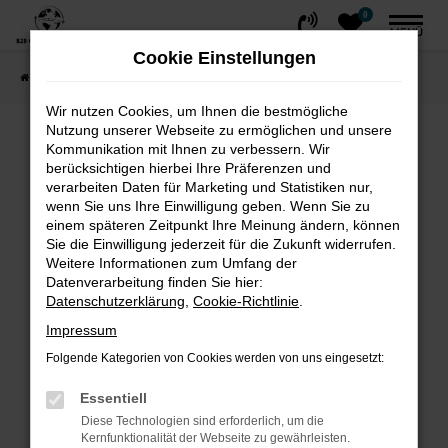
0
Zum
MENÜ
Hauptinhalt
Cookie Einstellungen
springen
Startseite
FAHRZEUGE
Fahrzeug-Showroom
Wir nutzen Cookies, um Ihnen die bestmögliche
Nutzung unserer Webseite zu ermöglichen und unsere
Fehler: Network Error
Kommunikation mit Ihnen zu verbessern. Wir
berücksichtigen hierbei Ihre Präferenzen und
Beim Laden ist ein Fehler aufgetreten.
verarbeiten Daten für Marketing und Statistiken nur,
wenn Sie uns Ihre Einwilligung geben. Wenn Sie zu
Hier sind ein paar Tipps, die dir helfen können:
einem späteren Zeitpunkt Ihre Meinung ändern, können
Sie die Einwilligung jederzeit für die Zukunft widerrufen.
Überprüfe deine Firewall und deine
Weitere Informationen zum Umfang der
Internetverbindung.
Datenverarbeitung finden Sie hier:
Laden andere Webseiten, zum Beispiel
Datenschutzerklärung
,
Cookie-Richtlinie
.
deine Suchmaschine?
Impressum
Prüfe deine Browsererweiterungen.
Folgende Kategorien von Cookies werden von uns eingesetzt:
Manche Erweiterungen, wie Werbeblocker,
können das Laden bestimmter Seiten
Essentiell
verhindern. Funktioniert die Seite in einem
Diese Technologien sind erforderlich, um die
Kernfunktionalität der Webseite zu gewährleisten.