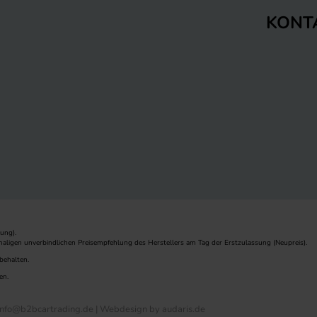
KONT
ung).
maligen unverbindlichen Preisempfehlung des Herstellers am Tag der Erstzulassung (Neupreis).
behalten.
en.
nfo@b2bcartrading.de |
Webdesign by audaris.de