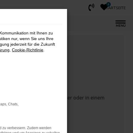
0
STARTSEITE
MENÜ
 Kommunikation mit Ihnen zu
stiken nur, wenn Sie uns Ihre
ung jederzeit für die Zukunft
ärung
,
Cookie-Richtlinie
.
 Seite in einem anderen Browser oder in einem
Maps, Chats,
nd zu verbessern. Zudem werden