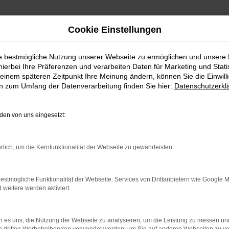
Cookie Einstellungen
ie bestmögliche Nutzung unserer Webseite zu ermöglichen und unsere
hierbei Ihre Präferenzen und verarbeiten Daten für Marketing und Stati
einem späteren Zeitpunkt Ihre Meinung ändern, können Sie die Einwillig
en zum Umfang der Datenverarbeitung finden Sie hier:
Datenschutzerkl
en von uns eingesetzt:
rbindung.
hmaschine?
rlich, um die Kernfunktionalität der Webseite zu gewährleisten.
das Laden bestimmter Seiten verhindern. Funktioniert die
estmögliche Funktionalität der Webseite. Services von Drittanbietern wie Google 
eitere werden aktiviert.
bleme zu beheben.
 es uns, die Nutzung der Webseite zu analysieren, um die Leistung zu messen u
iebssystem auf dem neuesten Stand sind.