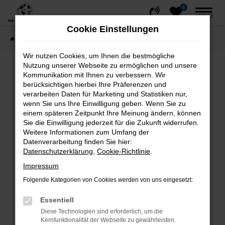
0
Zum
MENÜ
Hauptinhalt
Cookie Einstellungen
springen
Startseite
FAHRZEUGE
Fahrzeug-Showroom
Wir nutzen Cookies, um Ihnen die bestmögliche
Nutzung unserer Webseite zu ermöglichen und unsere
Fehler: Network Error
Kommunikation mit Ihnen zu verbessern. Wir
berücksichtigen hierbei Ihre Präferenzen und
Beim Laden ist ein Fehler aufgetreten.
verarbeiten Daten für Marketing und Statistiken nur,
wenn Sie uns Ihre Einwilligung geben. Wenn Sie zu
Hier sind ein paar Tipps, die dir helfen können:
einem späteren Zeitpunkt Ihre Meinung ändern, können
Sie die Einwilligung jederzeit für die Zukunft widerrufen.
Überprüfe deine Firewall und deine
Weitere Informationen zum Umfang der
Internetverbindung.
Datenverarbeitung finden Sie hier:
Laden andere Webseiten, zum Beispiel
Datenschutzerklärung
,
Cookie-Richtlinie
.
deine Suchmaschine?
Impressum
Prüfe deine Browsererweiterungen.
Folgende Kategorien von Cookies werden von uns eingesetzt:
Manche Erweiterungen, wie Werbeblocker,
können das Laden bestimmter Seiten
Essentiell
verhindern. Funktioniert die Seite in einem
Diese Technologien sind erforderlich, um die
Kernfunktionalität der Webseite zu gewährleisten.