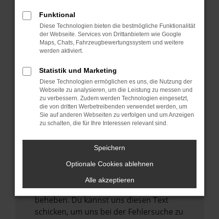
anderen Browser oder in einem privaten
Fenster?
Funktional
Starte dein Gerät neu.
Diese Technologien bieten die bestmögliche Funktionalität
der Webseite. Services von Drittanbietern wie Google
Das kann manchmal helfen,
Maps, Chats, Fahrzeugbewertungssystem und weitere
vorübergehende Probleme zu beheben.
werden aktiviert.
Stelle sicher, dass dein Browser und dein
Statistik und Marketing
Betriebssystem auf dem neuesten Stand
Diese Technologien ermöglichen es uns, die Nutzung der
sind.
Webseite zu analysieren, um die Leistung zu messen und
zu verbessern. Zudem werden Technologien eingesetzt,
Veraltete Software birgt nicht nur ein
die von dritten Werbetreibenden verwendet werden, um
Sicherheitsrisiko, sondern kann auch dazu
Sie auf anderen Webseiten zu verfolgen und um Anzeigen
zu schalten, die für Ihre Interessen relevant sind.
führen, dass bestimmte Funktionen nicht
mehr unterstützt werden.
Speichern
Wende dich an den Webseitenbetreiber.
Wenn du alle oben genannten Schritte
Optionale Cookies ablehnen
versucht hast, kontaktiere uns bitte. Wir
Alle akzeptieren
werden versuchen, das Problem zu
beheben. Du kannst uns diesen Text
schicken, um uns bei der Fehlersuche zu