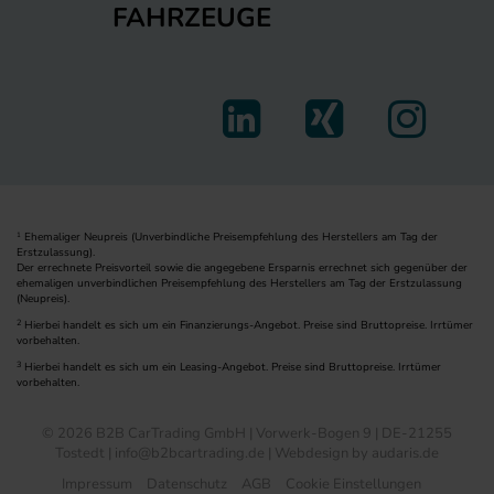
FAHRZEUGE
Ehemaliger Neupreis (Unverbindliche Preisempfehlung des Herstellers am Tag der
1
Erstzulassung).
Der errechnete Preisvorteil sowie die angegebene Ersparnis errechnet sich gegenüber der
ehemaligen unverbindlichen Preisempfehlung des Herstellers am Tag der Erstzulassung
(Neupreis).
2
Hierbei handelt es sich um ein Finanzierungs-Angebot. Preise sind Bruttopreise. Irrtümer
vorbehalten.
3
Hierbei handelt es sich um ein Leasing-Angebot. Preise sind Bruttopreise. Irrtümer
vorbehalten.
© 2026 B2B CarTrading GmbH | Vorwerk-Bogen 9 | DE-21255
Tostedt | info@b2bcartrading.de |
Webdesign by audaris.de
Impressum
Datenschutz
AGB
Cookie Einstellungen