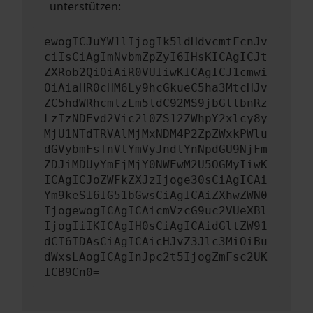
unterstützen:
ewogICJuYW1lIjogIk5ldHdvcmtFcnJv
ciIsCiAgImNvbmZpZyI6IHsKICAgICJt
ZXRob2QiOiAiR0VUIiwKICAgICJ1cmwi
OiAiaHR0cHM6Ly9hcGkueC5ha3MtcHJv
ZC5hdWRhcmlzLm5ldC92MS9jbGllbnRz
LzIzNDEvd2Vic2l0ZS12ZWhpY2xlcy8y
MjU1NTdTRVAlMjMxNDM4P2ZpZWxkPWlu
dGVybmFsTnVtYmVyJndlYnNpdGU9NjFm
ZDJiMDUyYmFjMjY0NWEwM2U5OGMyIiwK
ICAgICJoZWFkZXJzIjoge30sCiAgICAi
Ym9keSI6IG51bGwsCiAgICAiZXhwZWN0
IjogewogICAgICAicmVzcG9uc2VUeXBl
IjogIiIKICAgIH0sCiAgICAidGltZW91
dCI6IDAsCiAgICAicHJvZ3Jlc3MiOiBu
dWxsLAogICAgInJpc2t5IjogZmFsc2UK
ICB9Cn0=