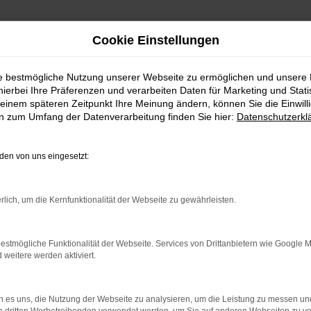
Cookie Einstellungen
ie bestmögliche Nutzung unserer Webseite zu ermöglichen und unsere
hierbei Ihre Präferenzen und verarbeiten Daten für Marketing und Stati
einem späteren Zeitpunkt Ihre Meinung ändern, können Sie die Einwillig
en zum Umfang der Datenverarbeitung finden Sie hier:
Datenschutzerkl
en von uns eingesetzt:
rbindung.
hmaschine?
rlich, um die Kernfunktionalität der Webseite zu gewährleisten.
das Laden bestimmter Seiten verhindern. Funktioniert die
estmögliche Funktionalität der Webseite. Services von Drittanbietern wie Google 
eitere werden aktiviert.
bleme zu beheben.
 es uns, die Nutzung der Webseite zu analysieren, um die Leistung zu messen u
iebssystem auf dem neuesten Stand sind.