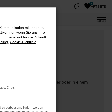
0
STARTSEITE
MENÜ
 Kommunikation mit Ihnen zu
stiken nur, wenn Sie uns Ihre
ung jederzeit für die Zukunft
ärung
,
Cookie-Richtlinie
.
 Seite in einem anderen Browser oder in einem
Maps, Chats,
nd zu verbessern. Zudem werden