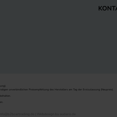
KONT
ung).
maligen unverbindlichen Preisempfehlung des Herstellers am Tag der Erstzulassung (Neupreis).
behalten.
en.
nfo@b2bcartrading.de |
Webdesign by audaris.de