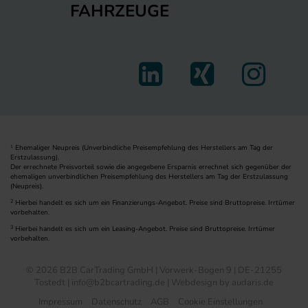
FAHRZEUGE
Ehemaliger Neupreis (Unverbindliche Preisempfehlung des Herstellers am Tag der
1
Erstzulassung).
Der errechnete Preisvorteil sowie die angegebene Ersparnis errechnet sich gegenüber der
ehemaligen unverbindlichen Preisempfehlung des Herstellers am Tag der Erstzulassung
(Neupreis).
2
Hierbei handelt es sich um ein Finanzierungs-Angebot. Preise sind Bruttopreise. Irrtümer
vorbehalten.
3
Hierbei handelt es sich um ein Leasing-Angebot. Preise sind Bruttopreise. Irrtümer
vorbehalten.
© 2026 B2B CarTrading GmbH | Vorwerk-Bogen 9 | DE-21255
Tostedt | info@b2bcartrading.de |
Webdesign by audaris.de
Impressum
Datenschutz
AGB
Cookie Einstellungen