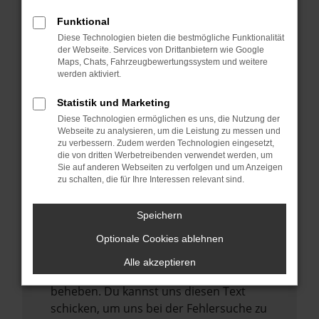
anderen Browser oder in einem privaten
Fenster?
Funktional
Starte dein Gerät neu.
Diese Technologien bieten die bestmögliche Funktionalität
der Webseite. Services von Drittanbietern wie Google
Das kann manchmal helfen,
Maps, Chats, Fahrzeugbewertungssystem und weitere
vorübergehende Probleme zu beheben.
werden aktiviert.
Stelle sicher, dass dein Browser und dein
Statistik und Marketing
Betriebssystem auf dem neuesten Stand
Diese Technologien ermöglichen es uns, die Nutzung der
sind.
Webseite zu analysieren, um die Leistung zu messen und
zu verbessern. Zudem werden Technologien eingesetzt,
Veraltete Software birgt nicht nur ein
die von dritten Werbetreibenden verwendet werden, um
Sicherheitsrisiko, sondern kann auch dazu
Sie auf anderen Webseiten zu verfolgen und um Anzeigen
zu schalten, die für Ihre Interessen relevant sind.
führen, dass bestimmte Funktionen nicht
mehr unterstützt werden.
Speichern
Wende dich an den Webseitenbetreiber.
Wenn du alle oben genannten Schritte
Optionale Cookies ablehnen
versucht hast, kontaktiere uns bitte. Wir
Alle akzeptieren
werden versuchen, das Problem zu
beheben. Du kannst uns diesen Text
schicken, um uns bei der Fehlersuche zu