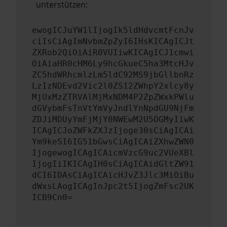
unterstützen:
ewogICJuYW1lIjogIk5ldHdvcmtFcnJv
ciIsCiAgImNvbmZpZyI6IHsKICAgICJt
ZXRob2QiOiAiR0VUIiwKICAgICJ1cmwi
OiAiaHR0cHM6Ly9hcGkueC5ha3MtcHJv
ZC5hdWRhcmlzLm5ldC92MS9jbGllbnRz
LzIzNDEvd2Vic2l0ZS12ZWhpY2xlcy8y
MjUxMzZTRVAlMjMxNDM4P2ZpZWxkPWlu
dGVybmFsTnVtYmVyJndlYnNpdGU9NjFm
ZDJiMDUyYmFjMjY0NWEwM2U5OGMyIiwK
ICAgICJoZWFkZXJzIjoge30sCiAgICAi
Ym9keSI6IG51bGwsCiAgICAiZXhwZWN0
IjogewogICAgICAicmVzcG9uc2VUeXBl
IjogIiIKICAgIH0sCiAgICAidGltZW91
dCI6IDAsCiAgICAicHJvZ3Jlc3MiOiBu
dWxsLAogICAgInJpc2t5IjogZmFsc2UK
ICB9Cn0=