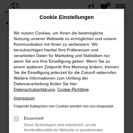
0
Zum
MENÜ
Hauptinhalt
Cookie Einstellungen
springen
Startseite
FAHRZEUGE
Fahrzeug-Showroom
Wir nutzen Cookies, um Ihnen die bestmögliche
Nutzung unserer Webseite zu ermöglichen und unsere
Fehler: Network Error
Kommunikation mit Ihnen zu verbessern. Wir
berücksichtigen hierbei Ihre Präferenzen und
Beim Laden ist ein Fehler aufgetreten.
verarbeiten Daten für Marketing und Statistiken nur,
wenn Sie uns Ihre Einwilligung geben. Wenn Sie zu
Hier sind ein paar Tipps, die dir helfen können:
einem späteren Zeitpunkt Ihre Meinung ändern, können
Sie die Einwilligung jederzeit für die Zukunft widerrufen.
Überprüfe deine Firewall und deine
Weitere Informationen zum Umfang der
Internetverbindung.
Datenverarbeitung finden Sie hier:
Laden andere Webseiten, zum Beispiel
Datenschutzerklärung
,
Cookie-Richtlinie
.
deine Suchmaschine?
Impressum
Prüfe deine Browsererweiterungen.
Folgende Kategorien von Cookies werden von uns eingesetzt:
Manche Erweiterungen, wie Werbeblocker,
können das Laden bestimmter Seiten
Essentiell
verhindern. Funktioniert die Seite in einem
Diese Technologien sind erforderlich, um die
Kernfunktionalität der Webseite zu gewährleisten.