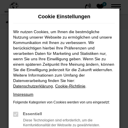
0
Zum
MENÜ
Hauptinhalt
Cookie Einstellungen
springen
Startseite
FAHRZEUGE
Fahrzeug-Showroom
Wir nutzen Cookies, um Ihnen die bestmögliche
Nutzung unserer Webseite zu ermöglichen und unsere
Fehler: Network Error
Kommunikation mit Ihnen zu verbessern. Wir
berücksichtigen hierbei Ihre Präferenzen und
Beim Laden ist ein Fehler aufgetreten.
verarbeiten Daten für Marketing und Statistiken nur,
wenn Sie uns Ihre Einwilligung geben. Wenn Sie zu
Hier sind ein paar Tipps, die dir helfen können:
einem späteren Zeitpunkt Ihre Meinung ändern, können
Sie die Einwilligung jederzeit für die Zukunft widerrufen.
Überprüfe deine Firewall und deine
Weitere Informationen zum Umfang der
Internetverbindung.
Datenverarbeitung finden Sie hier:
Laden andere Webseiten, zum Beispiel
Datenschutzerklärung
,
Cookie-Richtlinie
.
deine Suchmaschine?
Impressum
Prüfe deine Browsererweiterungen.
Folgende Kategorien von Cookies werden von uns eingesetzt:
Manche Erweiterungen, wie Werbeblocker,
können das Laden bestimmter Seiten
Essentiell
verhindern. Funktioniert die Seite in einem
Diese Technologien sind erforderlich, um die
Kernfunktionalität der Webseite zu gewährleisten.