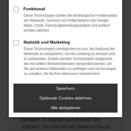
anderen Browser oder in einem privaten
Fenster?
Funktional
Starte dein Gerät neu.
Diese Technologien bieten die bestmögliche Funktionalität
der Webseite. Services von Drittanbietern wie Google
Das kann manchmal helfen,
Maps, Chats, Fahrzeugbewertungssystem und weitere
vorübergehende Probleme zu beheben.
werden aktiviert.
Stelle sicher, dass dein Browser und dein
Statistik und Marketing
Betriebssystem auf dem neuesten Stand
Diese Technologien ermöglichen es uns, die Nutzung der
sind.
Webseite zu analysieren, um die Leistung zu messen und
zu verbessern. Zudem werden Technologien eingesetzt,
Veraltete Software birgt nicht nur ein
die von dritten Werbetreibenden verwendet werden, um
Sicherheitsrisiko, sondern kann auch dazu
Sie auf anderen Webseiten zu verfolgen und um Anzeigen
zu schalten, die für Ihre Interessen relevant sind.
führen, dass bestimmte Funktionen nicht
mehr unterstützt werden.
Speichern
Wende dich an den Webseitenbetreiber.
Wenn du alle oben genannten Schritte
Optionale Cookies ablehnen
versucht hast, kontaktiere uns bitte. Wir
Alle akzeptieren
werden versuchen, das Problem zu
beheben. Du kannst uns diesen Text
schicken, um uns bei der Fehlersuche zu