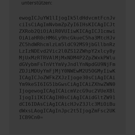
unterstützen:
ewogICJuYW1lIjogIk5ldHdvcmtFcnJv
ciIsCiAgImNvbmZpZyI6IHsKICAgICJt
ZXRob2QiOiAiR0VUIiwKICAgICJ1cmwi
OiAiaHR0cHM6Ly9hcGkueC5ha3MtcHJv
ZC5hdWRhcmlzLm5ldC92MS9jbGllbnRz
LzIzNDEvd2Vic2l0ZS12ZWhpY2xlcy8y
MjUxMzRTRVAlMjMxNDM4P2ZpZWxkPWlu
dGVybmFsTnVtYmVyJndlYnNpdGU9NjFm
ZDJiMDUyYmFjMjY0NWEwM2U5OGMyIiwK
ICAgICJoZWFkZXJzIjoge30sCiAgICAi
Ym9keSI6IG51bGwsCiAgICAiZXhwZWN0
IjogewogICAgICAicmVzcG9uc2VUeXBl
IjogIiIKICAgIH0sCiAgICAidGltZW91
dCI6IDAsCiAgICAicHJvZ3Jlc3MiOiBu
dWxsLAogICAgInJpc2t5IjogZmFsc2UK
ICB9Cn0=