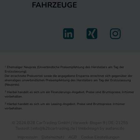
FAHRZEUGE
Ehemaliger Neupreis (Unverbindliche Preisempfehlung des Herstellers am Tag der
1
Erstzulassung).
Der errechnete Preisvorteil sowie die angegebene Ersparnis errechnet sich gegenüber der
ehemaligen unverbindlichen Preisempfehlung des Herstellers am Tag der Erstzulassung
(Neupreis).
2
Hierbei handelt es sich um ein Finanzierungs-Angebot. Preise sind Bruttopreise. Irrtümer
vorbehalten.
3
Hierbei handelt es sich um ein Leasing-Angebot. Preise sind Bruttopreise. Irrtümer
vorbehalten.
© 2026 B2B CarTrading GmbH | Vorwerk-Bogen 9 | DE-21255
Tostedt | info@b2bcartrading.de |
Webdesign by audaris.de
Impressum
Datenschutz
AGB
Cookie Einstellungen