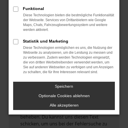
anderen Browser oder in einem privaten
Fenster?
Funktional
Starte dein Gerät neu.
Diese Technologien bieten die bestmögliche Funktionalität
der Webseite. Services von Drittanbietern wie Google
Das kann manchmal helfen,
Maps, Chats, Fahrzeugbewertungssystem und weitere
vorübergehende Probleme zu beheben.
werden aktiviert.
Stelle sicher, dass dein Browser und dein
Statistik und Marketing
Betriebssystem auf dem neuesten Stand
Diese Technologien ermöglichen es uns, die Nutzung der
sind.
Webseite zu analysieren, um die Leistung zu messen und
zu verbessern. Zudem werden Technologien eingesetzt,
Veraltete Software birgt nicht nur ein
die von dritten Werbetreibenden verwendet werden, um
Sicherheitsrisiko, sondern kann auch dazu
Sie auf anderen Webseiten zu verfolgen und um Anzeigen
zu schalten, die für Ihre Interessen relevant sind.
führen, dass bestimmte Funktionen nicht
mehr unterstützt werden.
Speichern
Wende dich an den Webseitenbetreiber.
Wenn du alle oben genannten Schritte
Optionale Cookies ablehnen
versucht hast, kontaktiere uns bitte. Wir
Alle akzeptieren
werden versuchen, das Problem zu
beheben. Du kannst uns diesen Text
schicken, um uns bei der Fehlersuche zu