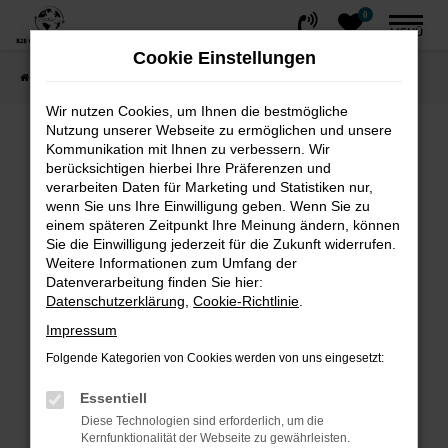
0
Zum
MENÜ
Hauptinhalt
Cookie Einstellungen
springen
Startseite
FAHRZEUGE
Fahrzeug-Showroom
Wir nutzen Cookies, um Ihnen die bestmögliche
Nutzung unserer Webseite zu ermöglichen und unsere
Fehler: Network Error
Kommunikation mit Ihnen zu verbessern. Wir
berücksichtigen hierbei Ihre Präferenzen und
Beim Laden ist ein Fehler aufgetreten.
verarbeiten Daten für Marketing und Statistiken nur,
wenn Sie uns Ihre Einwilligung geben. Wenn Sie zu
Hier sind ein paar Tipps, die dir helfen können:
einem späteren Zeitpunkt Ihre Meinung ändern, können
Sie die Einwilligung jederzeit für die Zukunft widerrufen.
Überprüfe deine Firewall und deine
Weitere Informationen zum Umfang der
Internetverbindung.
Datenverarbeitung finden Sie hier:
Laden andere Webseiten, zum Beispiel
Datenschutzerklärung
,
Cookie-Richtlinie
.
deine Suchmaschine?
Impressum
Prüfe deine Browsererweiterungen.
Folgende Kategorien von Cookies werden von uns eingesetzt:
Manche Erweiterungen, wie Werbeblocker,
können das Laden bestimmter Seiten
Essentiell
verhindern. Funktioniert die Seite in einem
Diese Technologien sind erforderlich, um die
Kernfunktionalität der Webseite zu gewährleisten.