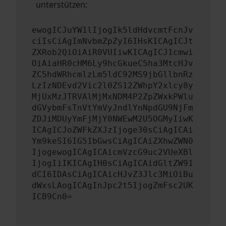
unterstützen:
ewogICJuYW1lIjogIk5ldHdvcmtFcnJv
ciIsCiAgImNvbmZpZyI6IHsKICAgICJt
ZXRob2QiOiAiR0VUIiwKICAgICJ1cmwi
OiAiaHR0cHM6Ly9hcGkueC5ha3MtcHJv
ZC5hdWRhcmlzLm5ldC92MS9jbGllbnRz
LzIzNDEvd2Vic2l0ZS12ZWhpY2xlcy8y
MjUxMzJTRVAlMjMxNDM4P2ZpZWxkPWlu
dGVybmFsTnVtYmVyJndlYnNpdGU9NjFm
ZDJiMDUyYmFjMjY0NWEwM2U5OGMyIiwK
ICAgICJoZWFkZXJzIjoge30sCiAgICAi
Ym9keSI6IG51bGwsCiAgICAiZXhwZWN0
IjogewogICAgICAicmVzcG9uc2VUeXBl
IjogIiIKICAgIH0sCiAgICAidGltZW91
dCI6IDAsCiAgICAicHJvZ3Jlc3MiOiBu
dWxsLAogICAgInJpc2t5IjogZmFsc2UK
ICB9Cn0=