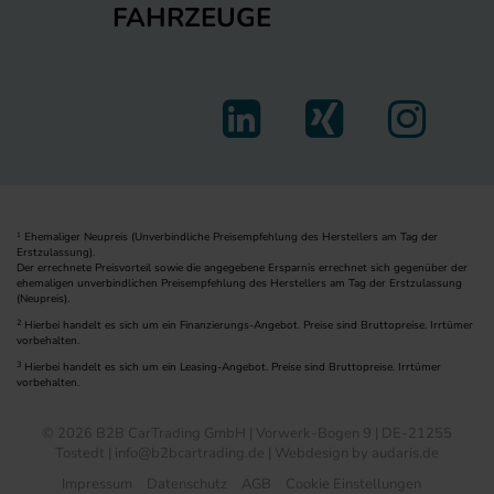
FAHRZEUGE
Ehemaliger Neupreis (Unverbindliche Preisempfehlung des Herstellers am Tag der
1
Erstzulassung).
Der errechnete Preisvorteil sowie die angegebene Ersparnis errechnet sich gegenüber der
ehemaligen unverbindlichen Preisempfehlung des Herstellers am Tag der Erstzulassung
(Neupreis).
2
Hierbei handelt es sich um ein Finanzierungs-Angebot. Preise sind Bruttopreise. Irrtümer
vorbehalten.
3
Hierbei handelt es sich um ein Leasing-Angebot. Preise sind Bruttopreise. Irrtümer
vorbehalten.
© 2026 B2B CarTrading GmbH | Vorwerk-Bogen 9 | DE-21255
Tostedt | info@b2bcartrading.de |
Webdesign by audaris.de
Impressum
Datenschutz
AGB
Cookie Einstellungen