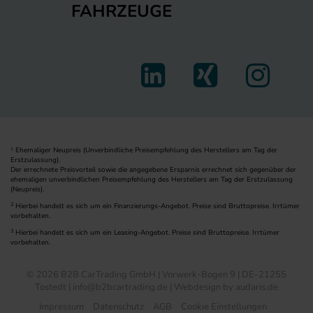
FAHRZEUGE
Ehemaliger Neupreis (Unverbindliche Preisempfehlung des Herstellers am Tag der
1
Erstzulassung).
Der errechnete Preisvorteil sowie die angegebene Ersparnis errechnet sich gegenüber der
ehemaligen unverbindlichen Preisempfehlung des Herstellers am Tag der Erstzulassung
(Neupreis).
2
Hierbei handelt es sich um ein Finanzierungs-Angebot. Preise sind Bruttopreise. Irrtümer
vorbehalten.
3
Hierbei handelt es sich um ein Leasing-Angebot. Preise sind Bruttopreise. Irrtümer
vorbehalten.
© 2026 B2B CarTrading GmbH | Vorwerk-Bogen 9 | DE-21255
Tostedt | info@b2bcartrading.de |
Webdesign by audaris.de
Impressum
Datenschutz
AGB
Cookie Einstellungen