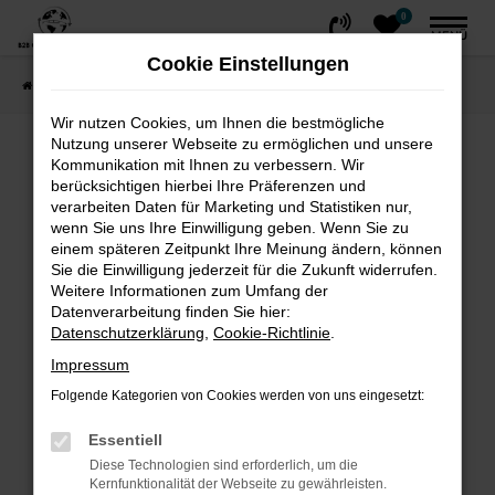
0
Zum
MENÜ
Hauptinhalt
Cookie Einstellungen
springen
Startseite
FAHRZEUGE
Fahrzeug-Showroom
Wir nutzen Cookies, um Ihnen die bestmögliche
Nutzung unserer Webseite zu ermöglichen und unsere
Fehler: Network Error
Kommunikation mit Ihnen zu verbessern. Wir
berücksichtigen hierbei Ihre Präferenzen und
Beim Laden ist ein Fehler aufgetreten.
verarbeiten Daten für Marketing und Statistiken nur,
wenn Sie uns Ihre Einwilligung geben. Wenn Sie zu
Hier sind ein paar Tipps, die dir helfen können:
einem späteren Zeitpunkt Ihre Meinung ändern, können
Sie die Einwilligung jederzeit für die Zukunft widerrufen.
Überprüfe deine Firewall und deine
Weitere Informationen zum Umfang der
Internetverbindung.
Datenverarbeitung finden Sie hier:
Laden andere Webseiten, zum Beispiel
Datenschutzerklärung
,
Cookie-Richtlinie
.
deine Suchmaschine?
Impressum
Prüfe deine Browsererweiterungen.
Folgende Kategorien von Cookies werden von uns eingesetzt:
Manche Erweiterungen, wie Werbeblocker,
können das Laden bestimmter Seiten
Essentiell
verhindern. Funktioniert die Seite in einem
Diese Technologien sind erforderlich, um die
Kernfunktionalität der Webseite zu gewährleisten.