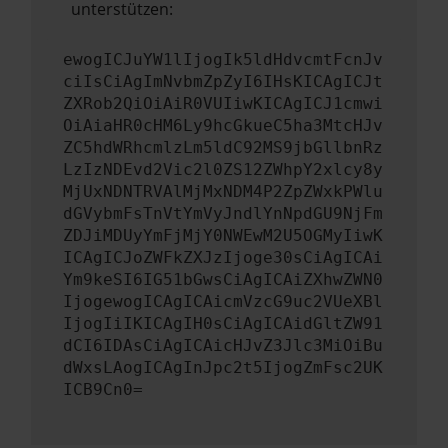
unterstützen:
ewogICJuYW1lIjogIk5ldHdvcmtFcnJv
ciIsCiAgImNvbmZpZyI6IHsKICAgICJt
ZXRob2QiOiAiR0VUIiwKICAgICJ1cmwi
OiAiaHR0cHM6Ly9hcGkueC5ha3MtcHJv
ZC5hdWRhcmlzLm5ldC92MS9jbGllbnRz
LzIzNDEvd2Vic2l0ZS12ZWhpY2xlcy8y
MjUxNDNTRVAlMjMxNDM4P2ZpZWxkPWlu
dGVybmFsTnVtYmVyJndlYnNpdGU9NjFm
ZDJiMDUyYmFjMjY0NWEwM2U5OGMyIiwK
ICAgICJoZWFkZXJzIjoge30sCiAgICAi
Ym9keSI6IG51bGwsCiAgICAiZXhwZWN0
IjogewogICAgICAicmVzcG9uc2VUeXBl
IjogIiIKICAgIH0sCiAgICAidGltZW91
dCI6IDAsCiAgICAicHJvZ3Jlc3MiOiBu
dWxsLAogICAgInJpc2t5IjogZmFsc2UK
ICB9Cn0=