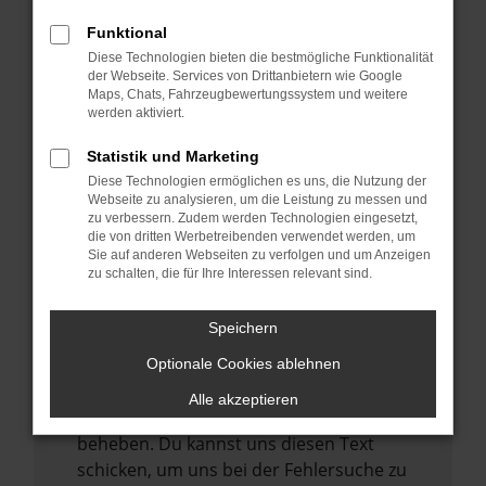
anderen Browser oder in einem privaten
Fenster?
Funktional
Starte dein Gerät neu.
Diese Technologien bieten die bestmögliche Funktionalität
der Webseite. Services von Drittanbietern wie Google
Das kann manchmal helfen,
Maps, Chats, Fahrzeugbewertungssystem und weitere
vorübergehende Probleme zu beheben.
werden aktiviert.
Stelle sicher, dass dein Browser und dein
Statistik und Marketing
Betriebssystem auf dem neuesten Stand
Diese Technologien ermöglichen es uns, die Nutzung der
sind.
Webseite zu analysieren, um die Leistung zu messen und
zu verbessern. Zudem werden Technologien eingesetzt,
Veraltete Software birgt nicht nur ein
die von dritten Werbetreibenden verwendet werden, um
Sicherheitsrisiko, sondern kann auch dazu
Sie auf anderen Webseiten zu verfolgen und um Anzeigen
zu schalten, die für Ihre Interessen relevant sind.
führen, dass bestimmte Funktionen nicht
mehr unterstützt werden.
Speichern
Wende dich an den Webseitenbetreiber.
Wenn du alle oben genannten Schritte
Optionale Cookies ablehnen
versucht hast, kontaktiere uns bitte. Wir
Alle akzeptieren
werden versuchen, das Problem zu
beheben. Du kannst uns diesen Text
schicken, um uns bei der Fehlersuche zu