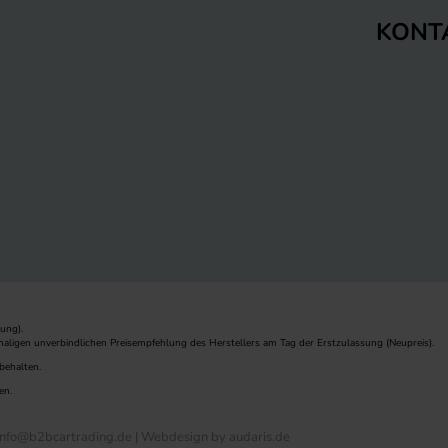
KONT
ung).
maligen unverbindlichen Preisempfehlung des Herstellers am Tag der Erstzulassung (Neupreis).
behalten.
en.
nfo@b2bcartrading.de |
Webdesign by audaris.de