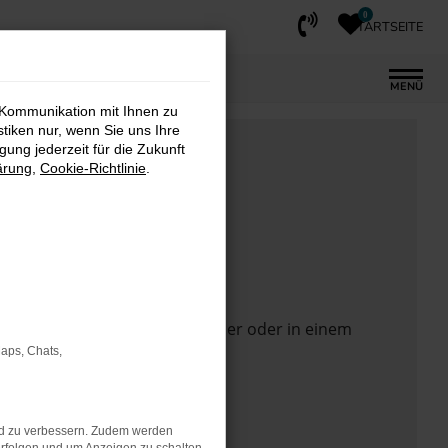
0
STARTSEITE
MENÜ
 Kommunikation mit Ihnen zu
stiken nur, wenn Sie uns Ihre
ung jederzeit für die Zukunft
ärung
,
Cookie-Richtlinie
.
 Seite in einem anderen Browser oder in einem
Maps, Chats,
nd zu verbessern. Zudem werden