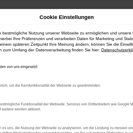
Cookie Einstellungen
ie bestmögliche Nutzung unserer Webseite zu ermöglichen und unsere
hierbei Ihre Präferenzen und verarbeiten Daten für Marketing und Stati
einem späteren Zeitpunkt Ihre Meinung ändern, können Sie die Einwillig
en zum Umfang der Datenverarbeitung finden Sie hier:
Datenschutzerkl
en von uns eingesetzt:
rbindung.
hmaschine?
rlich, um die Kernfunktionalität der Webseite zu gewährleisten.
das Laden bestimmter Seiten verhindern. Funktioniert die
estmögliche Funktionalität der Webseite. Services von Drittanbietern wie Google 
eitere werden aktiviert.
bleme zu beheben.
 es uns, die Nutzung der Webseite zu analysieren, um die Leistung zu messen u
iebssystem auf dem neuesten Stand sind.