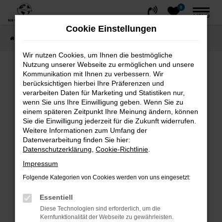
0
Zum
MENÜ
Hauptinhalt
Cookie Einstellungen
springen
Startseite
FAHRZEUGE
Fahrzeug-Showroom
Wir nutzen Cookies, um Ihnen die bestmögliche
Nutzung unserer Webseite zu ermöglichen und unsere
Fehler: Network Error
Kommunikation mit Ihnen zu verbessern. Wir
berücksichtigen hierbei Ihre Präferenzen und
Beim Laden ist ein Fehler aufgetreten.
verarbeiten Daten für Marketing und Statistiken nur,
wenn Sie uns Ihre Einwilligung geben. Wenn Sie zu
Hier sind ein paar Tipps, die dir helfen können:
einem späteren Zeitpunkt Ihre Meinung ändern, können
Sie die Einwilligung jederzeit für die Zukunft widerrufen.
Überprüfe deine Firewall und deine
Weitere Informationen zum Umfang der
Internetverbindung.
Datenverarbeitung finden Sie hier:
Laden andere Webseiten, zum Beispiel
Datenschutzerklärung
,
Cookie-Richtlinie
.
deine Suchmaschine?
Impressum
Prüfe deine Browsererweiterungen.
Folgende Kategorien von Cookies werden von uns eingesetzt:
Manche Erweiterungen, wie Werbeblocker,
können das Laden bestimmter Seiten
Essentiell
verhindern. Funktioniert die Seite in einem
Diese Technologien sind erforderlich, um die
Kernfunktionalität der Webseite zu gewährleisten.