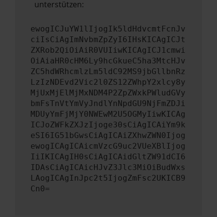
unterstützen:
ewogICJuYW1lIjogIk5ldHdvcmtFcnJv
ciIsCiAgImNvbmZpZyI6IHsKICAgICJt
ZXRob2QiOiAiR0VUIiwKICAgICJ1cmwi
OiAiaHR0cHM6Ly9hcGkueC5ha3MtcHJv
ZC5hdWRhcmlzLm5ldC92MS9jbGllbnRz
LzIzNDEvd2Vic2l0ZS12ZWhpY2xlcy8y
MjUxMjElMjMxNDM4P2ZpZWxkPWludGVy
bmFsTnVtYmVyJndlYnNpdGU9NjFmZDJi
MDUyYmFjMjY0NWEwM2U5OGMyIiwKICAg
ICJoZWFkZXJzIjoge30sCiAgICAiYm9k
eSI6IG51bGwsCiAgICAiZXhwZWN0Ijog
ewogICAgICAicmVzcG9uc2VUeXBlIjog
IiIKICAgIH0sCiAgICAidGltZW91dCI6
IDAsCiAgICAicHJvZ3Jlc3MiOiBudWxs
LAogICAgInJpc2t5IjogZmFsc2UKICB9
Cn0=