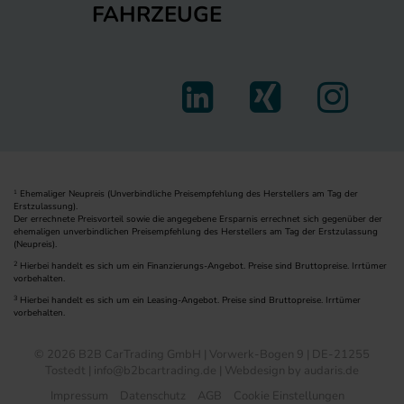
FAHRZEUGE
Ehemaliger Neupreis (Unverbindliche Preisempfehlung des Herstellers am Tag der
1
Erstzulassung).
Der errechnete Preisvorteil sowie die angegebene Ersparnis errechnet sich gegenüber der
ehemaligen unverbindlichen Preisempfehlung des Herstellers am Tag der Erstzulassung
(Neupreis).
2
Hierbei handelt es sich um ein Finanzierungs-Angebot. Preise sind Bruttopreise. Irrtümer
vorbehalten.
3
Hierbei handelt es sich um ein Leasing-Angebot. Preise sind Bruttopreise. Irrtümer
vorbehalten.
© 2026 B2B CarTrading GmbH | Vorwerk-Bogen 9 | DE-21255
Tostedt | info@b2bcartrading.de |
Webdesign by audaris.de
Impressum
Datenschutz
AGB
Cookie Einstellungen