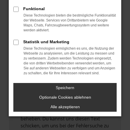
anderen Browser oder in einem privaten
Fenster?
Funktional
Starte dein Gerät neu.
Diese Technologien bieten die bestmögliche Funktionalität
der Webseite. Services von Drittanbietern wie Google
Das kann manchmal helfen,
Maps, Chats, Fahrzeugbewertungssystem und weitere
vorübergehende Probleme zu beheben.
werden aktiviert.
Stelle sicher, dass dein Browser und dein
Statistik und Marketing
Betriebssystem auf dem neuesten Stand
Diese Technologien ermöglichen es uns, die Nutzung der
sind.
Webseite zu analysieren, um die Leistung zu messen und
zu verbessern. Zudem werden Technologien eingesetzt,
Veraltete Software birgt nicht nur ein
die von dritten Werbetreibenden verwendet werden, um
Sicherheitsrisiko, sondern kann auch dazu
Sie auf anderen Webseiten zu verfolgen und um Anzeigen
zu schalten, die für Ihre Interessen relevant sind.
führen, dass bestimmte Funktionen nicht
mehr unterstützt werden.
Speichern
Wende dich an den Webseitenbetreiber.
Wenn du alle oben genannten Schritte
Optionale Cookies ablehnen
versucht hast, kontaktiere uns bitte. Wir
Alle akzeptieren
werden versuchen, das Problem zu
beheben. Du kannst uns diesen Text
schicken, um uns bei der Fehlersuche zu