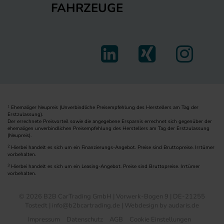
FAHRZEUGE
Ehemaliger Neupreis (Unverbindliche Preisempfehlung des Herstellers am Tag der
1
Erstzulassung).
Der errechnete Preisvorteil sowie die angegebene Ersparnis errechnet sich gegenüber der
ehemaligen unverbindlichen Preisempfehlung des Herstellers am Tag der Erstzulassung
(Neupreis).
2
Hierbei handelt es sich um ein Finanzierungs-Angebot. Preise sind Bruttopreise. Irrtümer
vorbehalten.
3
Hierbei handelt es sich um ein Leasing-Angebot. Preise sind Bruttopreise. Irrtümer
vorbehalten.
© 2026 B2B CarTrading GmbH | Vorwerk-Bogen 9 | DE-21255
Tostedt | info@b2bcartrading.de |
Webdesign by audaris.de
Impressum
Datenschutz
AGB
Cookie Einstellungen