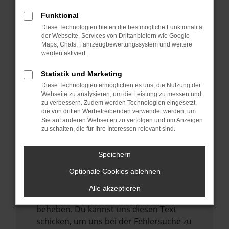
anderen Browser oder in einem privaten
Fenster?
Funktional
Starte dein Gerät neu.
Diese Technologien bieten die bestmögliche Funktionalität
der Webseite. Services von Drittanbietern wie Google
Das kann manchmal helfen,
Maps, Chats, Fahrzeugbewertungssystem und weitere
vorübergehende Probleme zu beheben.
werden aktiviert.
Stelle sicher, dass dein Browser und dein
Statistik und Marketing
Betriebssystem auf dem neuesten Stand
Diese Technologien ermöglichen es uns, die Nutzung der
sind.
Webseite zu analysieren, um die Leistung zu messen und
zu verbessern. Zudem werden Technologien eingesetzt,
Veraltete Software birgt nicht nur ein
die von dritten Werbetreibenden verwendet werden, um
Sicherheitsrisiko, sondern kann auch dazu
Sie auf anderen Webseiten zu verfolgen und um Anzeigen
zu schalten, die für Ihre Interessen relevant sind.
führen, dass bestimmte Funktionen nicht
mehr unterstützt werden.
Speichern
Wende dich an den Webseitenbetreiber.
Wenn du alle oben genannten Schritte
Optionale Cookies ablehnen
versucht hast, kontaktiere uns bitte. Wir
Alle akzeptieren
werden versuchen, das Problem zu
beheben. Du kannst uns diesen Text
schicken, um uns bei der Fehlersuche zu