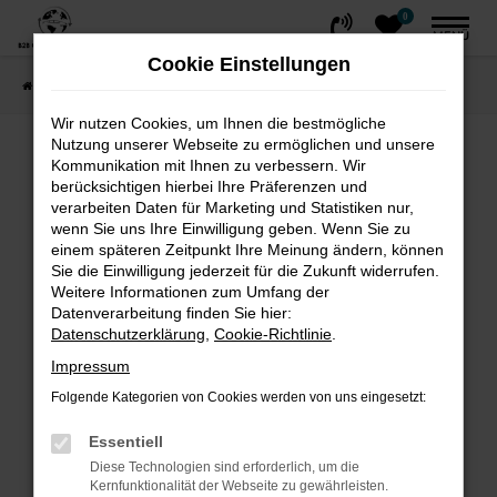
0
Zum
MENÜ
Hauptinhalt
Cookie Einstellungen
springen
Startseite
FAHRZEUGE
Fahrzeug-Showroom
Wir nutzen Cookies, um Ihnen die bestmögliche
Nutzung unserer Webseite zu ermöglichen und unsere
Fehler: Network Error
Kommunikation mit Ihnen zu verbessern. Wir
berücksichtigen hierbei Ihre Präferenzen und
Beim Laden ist ein Fehler aufgetreten.
verarbeiten Daten für Marketing und Statistiken nur,
wenn Sie uns Ihre Einwilligung geben. Wenn Sie zu
Hier sind ein paar Tipps, die dir helfen können:
einem späteren Zeitpunkt Ihre Meinung ändern, können
Sie die Einwilligung jederzeit für die Zukunft widerrufen.
Überprüfe deine Firewall und deine
Weitere Informationen zum Umfang der
Internetverbindung.
Datenverarbeitung finden Sie hier:
Laden andere Webseiten, zum Beispiel
Datenschutzerklärung
,
Cookie-Richtlinie
.
deine Suchmaschine?
Impressum
Prüfe deine Browsererweiterungen.
Folgende Kategorien von Cookies werden von uns eingesetzt:
Manche Erweiterungen, wie Werbeblocker,
können das Laden bestimmter Seiten
Essentiell
verhindern. Funktioniert die Seite in einem
Diese Technologien sind erforderlich, um die
Kernfunktionalität der Webseite zu gewährleisten.