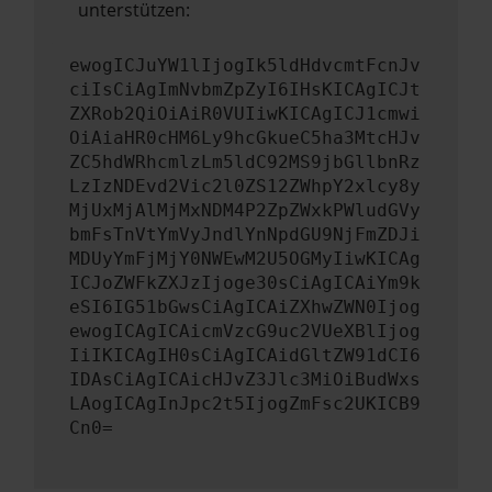
unterstützen:
ewogICJuYW1lIjogIk5ldHdvcmtFcnJv
ciIsCiAgImNvbmZpZyI6IHsKICAgICJt
ZXRob2QiOiAiR0VUIiwKICAgICJ1cmwi
OiAiaHR0cHM6Ly9hcGkueC5ha3MtcHJv
ZC5hdWRhcmlzLm5ldC92MS9jbGllbnRz
LzIzNDEvd2Vic2l0ZS12ZWhpY2xlcy8y
MjUxMjAlMjMxNDM4P2ZpZWxkPWludGVy
bmFsTnVtYmVyJndlYnNpdGU9NjFmZDJi
MDUyYmFjMjY0NWEwM2U5OGMyIiwKICAg
ICJoZWFkZXJzIjoge30sCiAgICAiYm9k
eSI6IG51bGwsCiAgICAiZXhwZWN0Ijog
ewogICAgICAicmVzcG9uc2VUeXBlIjog
IiIKICAgIH0sCiAgICAidGltZW91dCI6
IDAsCiAgICAicHJvZ3Jlc3MiOiBudWxs
LAogICAgInJpc2t5IjogZmFsc2UKICB9
Cn0=