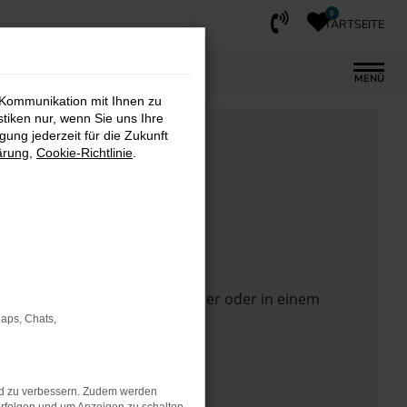
0
STARTSEITE
MENÜ
 Kommunikation mit Ihnen zu
stiken nur, wenn Sie uns Ihre
ung jederzeit für die Zukunft
ärung
,
Cookie-Richtlinie
.
 Seite in einem anderen Browser oder in einem
Maps, Chats,
nd zu verbessern. Zudem werden