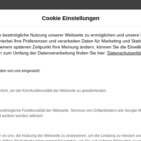
Cookie Einstellungen
ie bestmögliche Nutzung unserer Webseite zu ermöglichen und unsere
hierbei Ihre Präferenzen und verarbeiten Daten für Marketing und Stati
einem späteren Zeitpunkt Ihre Meinung ändern, können Sie die Einwillig
en zum Umfang der Datenverarbeitung finden Sie hier:
Datenschutzerkl
en von uns eingesetzt:
rbindung.
hmaschine?
rlich, um die Kernfunktionalität der Webseite zu gewährleisten.
das Laden bestimmter Seiten verhindern. Funktioniert die
estmögliche Funktionalität der Webseite. Services von Drittanbietern wie Google 
eitere werden aktiviert.
bleme zu beheben.
 es uns, die Nutzung der Webseite zu analysieren, um die Leistung zu messen u
iebssystem auf dem neuesten Stand sind.