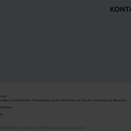
KONT
ung).
maligen unverbindlichen Preisempfehlung des Herstellers am Tag der Erstzulassung (Neupreis).
behalten.
en.
nfo@b2bcartrading.de |
Webdesign by audaris.de