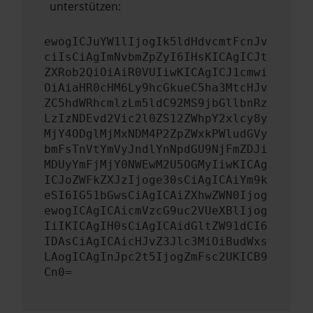
unterstützen:
ewogICJuYW1lIjogIk5ldHdvcmtFcnJv
ciIsCiAgImNvbmZpZyI6IHsKICAgICJt
ZXRob2QiOiAiR0VUIiwKICAgICJ1cmwi
OiAiaHR0cHM6Ly9hcGkueC5ha3MtcHJv
ZC5hdWRhcmlzLm5ldC92MS9jbGllbnRz
LzIzNDEvd2Vic2l0ZS12ZWhpY2xlcy8y
MjY4ODglMjMxNDM4P2ZpZWxkPWludGVy
bmFsTnVtYmVyJndlYnNpdGU9NjFmZDJi
MDUyYmFjMjY0NWEwM2U5OGMyIiwKICAg
ICJoZWFkZXJzIjoge30sCiAgICAiYm9k
eSI6IG51bGwsCiAgICAiZXhwZWN0Ijog
ewogICAgICAicmVzcG9uc2VUeXBlIjog
IiIKICAgIH0sCiAgICAidGltZW91dCI6
IDAsCiAgICAicHJvZ3Jlc3MiOiBudWxs
LAogICAgInJpc2t5IjogZmFsc2UKICB9
Cn0=