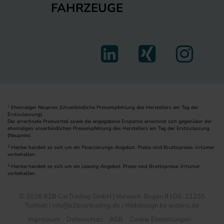
FAHRZEUGE
Ehemaliger Neupreis (Unverbindliche Preisempfehlung des Herstellers am Tag der
1
Erstzulassung).
Der errechnete Preisvorteil sowie die angegebene Ersparnis errechnet sich gegenüber der
ehemaligen unverbindlichen Preisempfehlung des Herstellers am Tag der Erstzulassung
(Neupreis).
2
Hierbei handelt es sich um ein Finanzierungs-Angebot. Preise sind Bruttopreise. Irrtümer
vorbehalten.
3
Hierbei handelt es sich um ein Leasing-Angebot. Preise sind Bruttopreise. Irrtümer
vorbehalten.
© 2026 B2B CarTrading GmbH | Vorwerk-Bogen 9 | DE-21255
Tostedt | info@b2bcartrading.de |
Webdesign by audaris.de
Impressum
Datenschutz
AGB
Cookie Einstellungen