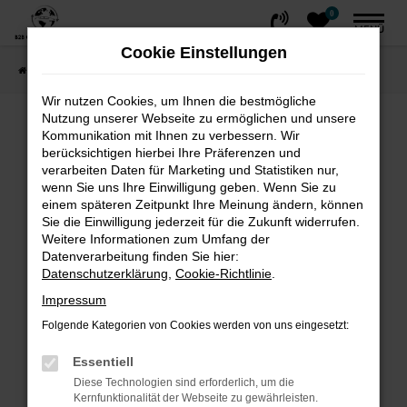
0
Zum
MENÜ
Hauptinhalt
Cookie Einstellungen
springen
Startseite
FAHRZEUGE
Fahrzeug-Showroom
Wir nutzen Cookies, um Ihnen die bestmögliche
Nutzung unserer Webseite zu ermöglichen und unsere
Fehler: Network Error
Kommunikation mit Ihnen zu verbessern. Wir
berücksichtigen hierbei Ihre Präferenzen und
Beim Laden ist ein Fehler aufgetreten.
verarbeiten Daten für Marketing und Statistiken nur,
wenn Sie uns Ihre Einwilligung geben. Wenn Sie zu
Hier sind ein paar Tipps, die dir helfen können:
einem späteren Zeitpunkt Ihre Meinung ändern, können
Sie die Einwilligung jederzeit für die Zukunft widerrufen.
Überprüfe deine Firewall und deine
Weitere Informationen zum Umfang der
Internetverbindung.
Datenverarbeitung finden Sie hier:
Laden andere Webseiten, zum Beispiel
Datenschutzerklärung
,
Cookie-Richtlinie
.
deine Suchmaschine?
Impressum
Prüfe deine Browsererweiterungen.
Folgende Kategorien von Cookies werden von uns eingesetzt:
Manche Erweiterungen, wie Werbeblocker,
können das Laden bestimmter Seiten
Essentiell
verhindern. Funktioniert die Seite in einem
Diese Technologien sind erforderlich, um die
Kernfunktionalität der Webseite zu gewährleisten.