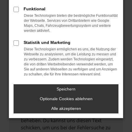
anderen Browser oder in einem privaten
Fenster?
Funktional
Starte dein Gerät neu.
Diese Technologien bieten die bestmögliche Funktionalität
der Webseite. Services von Drittanbietern wie Google
Das kann manchmal helfen,
Maps, Chats, Fahrzeugbewertungssystem und weitere
vorübergehende Probleme zu beheben.
werden aktiviert.
Stelle sicher, dass dein Browser und dein
Statistik und Marketing
Betriebssystem auf dem neuesten Stand
Diese Technologien ermöglichen es uns, die Nutzung der
sind.
Webseite zu analysieren, um die Leistung zu messen und
zu verbessern. Zudem werden Technologien eingesetzt,
Veraltete Software birgt nicht nur ein
die von dritten Werbetreibenden verwendet werden, um
Sicherheitsrisiko, sondern kann auch dazu
Sie auf anderen Webseiten zu verfolgen und um Anzeigen
zu schalten, die für Ihre Interessen relevant sind.
führen, dass bestimmte Funktionen nicht
mehr unterstützt werden.
Speichern
Wende dich an den Webseitenbetreiber.
Wenn du alle oben genannten Schritte
Optionale Cookies ablehnen
versucht hast, kontaktiere uns bitte. Wir
Alle akzeptieren
werden versuchen, das Problem zu
beheben. Du kannst uns diesen Text
schicken, um uns bei der Fehlersuche zu