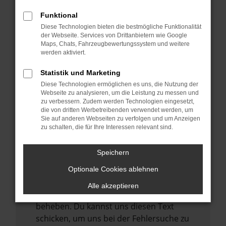
anderen Browser oder in einem privaten
Fenster?
Funktional
Starte dein Gerät neu.
Diese Technologien bieten die bestmögliche Funktionalität
der Webseite. Services von Drittanbietern wie Google
Das kann manchmal helfen,
Maps, Chats, Fahrzeugbewertungssystem und weitere
vorübergehende Probleme zu beheben.
werden aktiviert.
Stelle sicher, dass dein Browser und dein
Statistik und Marketing
Betriebssystem auf dem neuesten Stand
Diese Technologien ermöglichen es uns, die Nutzung der
sind.
Webseite zu analysieren, um die Leistung zu messen und
zu verbessern. Zudem werden Technologien eingesetzt,
Veraltete Software birgt nicht nur ein
die von dritten Werbetreibenden verwendet werden, um
Sicherheitsrisiko, sondern kann auch dazu
Sie auf anderen Webseiten zu verfolgen und um Anzeigen
zu schalten, die für Ihre Interessen relevant sind.
führen, dass bestimmte Funktionen nicht
mehr unterstützt werden.
Speichern
Wende dich an den Webseitenbetreiber.
Wenn du alle oben genannten Schritte
Optionale Cookies ablehnen
versucht hast, kontaktiere uns bitte. Wir
Alle akzeptieren
werden versuchen, das Problem zu
beheben. Du kannst uns diesen Text
schicken, um uns bei der Fehlersuche zu