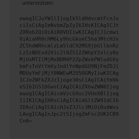
unterstützen:
ewogICJuYW1lIjogIk5ldHdvcmtFcnJv
ciIsCiAgImNvbmZpZyI6IHsKICAgICJt
ZXRob2QiOiAiR0VUIiwKICAgICJ1cmwi
OiAiaHR0cHM6Ly9hcGkueC5ha3MtcHJv
ZC5hdWRhcmlzLm5ldC92MS9jbGllbnRz
LzIzNDEvd2Vic2l0ZS12ZWhpY2xlcy8y
MjUxMTIlMjMxNDM4P2ZpZWxkPWludGVy
bmFsTnVtYmVyJndlYnNpdGU9NjFmZDJi
MDUyYmFjMjY0NWEwM2U5OGMyIiwKICAg
ICJoZWFkZXJzIjoge30sCiAgICAiYm9k
eSI6IG51bGwsCiAgICAiZXhwZWN0Ijog
ewogICAgICAicmVzcG9uc2VUeXBlIjog
IiIKICAgIH0sCiAgICAidGltZW91dCI6
IDAsCiAgICAicHJvZ3Jlc3MiOiBudWxs
LAogICAgInJpc2t5IjogZmFsc2UKICB9
Cn0=