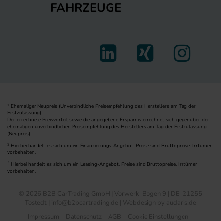
FAHRZEUGE
Ehemaliger Neupreis (Unverbindliche Preisempfehlung des Herstellers am Tag der
1
Erstzulassung).
Der errechnete Preisvorteil sowie die angegebene Ersparnis errechnet sich gegenüber der
ehemaligen unverbindlichen Preisempfehlung des Herstellers am Tag der Erstzulassung
(Neupreis).
2
Hierbei handelt es sich um ein Finanzierungs-Angebot. Preise sind Bruttopreise. Irrtümer
vorbehalten.
3
Hierbei handelt es sich um ein Leasing-Angebot. Preise sind Bruttopreise. Irrtümer
vorbehalten.
© 2026 B2B CarTrading GmbH | Vorwerk-Bogen 9 | DE-21255
Tostedt | info@b2bcartrading.de |
Webdesign by audaris.de
Impressum
Datenschutz
AGB
Cookie Einstellungen