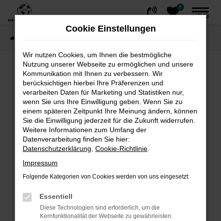
0
Zum
MENÜ
Hauptinhalt
Cookie Einstellungen
springen
Startseite
FAHRZEUGE
Fahrzeug-Showroom
Wir nutzen Cookies, um Ihnen die bestmögliche
Nutzung unserer Webseite zu ermöglichen und unsere
Fehler: Network Error
Kommunikation mit Ihnen zu verbessern. Wir
berücksichtigen hierbei Ihre Präferenzen und
Beim Laden ist ein Fehler aufgetreten.
verarbeiten Daten für Marketing und Statistiken nur,
wenn Sie uns Ihre Einwilligung geben. Wenn Sie zu
Hier sind ein paar Tipps, die dir helfen können:
einem späteren Zeitpunkt Ihre Meinung ändern, können
Sie die Einwilligung jederzeit für die Zukunft widerrufen.
Überprüfe deine Firewall und deine
Weitere Informationen zum Umfang der
Internetverbindung.
Datenverarbeitung finden Sie hier:
Laden andere Webseiten, zum Beispiel
Datenschutzerklärung
,
Cookie-Richtlinie
.
deine Suchmaschine?
Impressum
Prüfe deine Browsererweiterungen.
Folgende Kategorien von Cookies werden von uns eingesetzt:
Manche Erweiterungen, wie Werbeblocker,
können das Laden bestimmter Seiten
Essentiell
verhindern. Funktioniert die Seite in einem
Diese Technologien sind erforderlich, um die
Kernfunktionalität der Webseite zu gewährleisten.