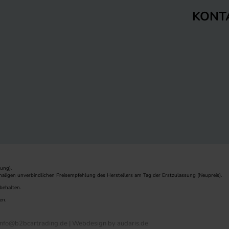
KONT
ung).
maligen unverbindlichen Preisempfehlung des Herstellers am Tag der Erstzulassung (Neupreis).
behalten.
en.
nfo@b2bcartrading.de |
Webdesign by audaris.de