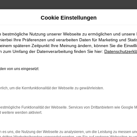
Cookie Einstellungen
ie bestmögliche Nutzung unserer Webseite zu ermöglichen und unsere
hierbei Ihre Präferenzen und verarbeiten Daten für Marketing und Stati
einem späteren Zeitpunkt Ihre Meinung ändern, können Sie die Einwillig
en zum Umfang der Datenverarbeitung finden Sie hier:
Datenschutzerkl
en von uns eingesetzt:
rbindung.
hmaschine?
rlich, um die Kernfunktionalität der Webseite zu gewährleisten.
das Laden bestimmter Seiten verhindern. Funktioniert die
estmögliche Funktionalität der Webseite. Services von Drittanbietern wie Google 
eitere werden aktiviert.
bleme zu beheben.
 es uns, die Nutzung der Webseite zu analysieren, um die Leistung zu messen u
iebssystem auf dem neuesten Stand sind.