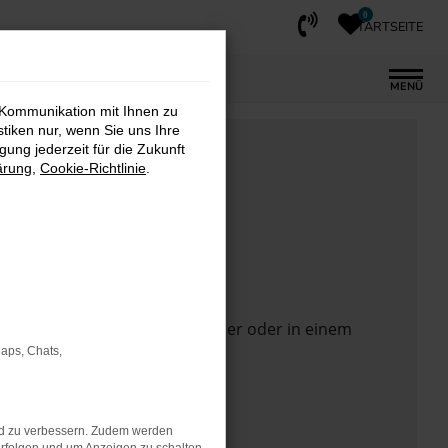
0
STARTSEITE
MENÜ
 Kommunikation mit Ihnen zu
stiken nur, wenn Sie uns Ihre
ung jederzeit für die Zukunft
ärung
,
Cookie-Richtlinie
.
 Seite in einem anderen Browser oder in einem
Maps, Chats,
nd zu verbessern. Zudem werden