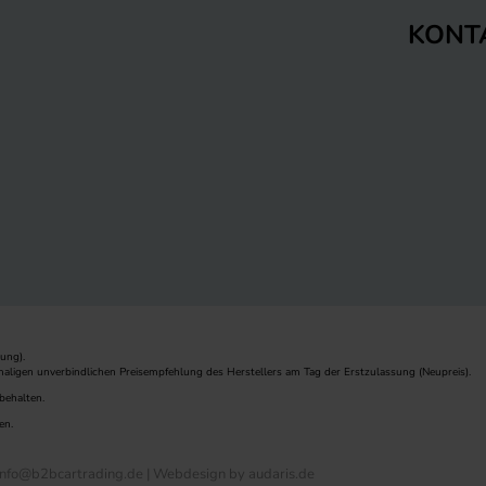
KONT
ung).
maligen unverbindlichen Preisempfehlung des Herstellers am Tag der Erstzulassung (Neupreis).
behalten.
en.
nfo@b2bcartrading.de |
Webdesign by audaris.de