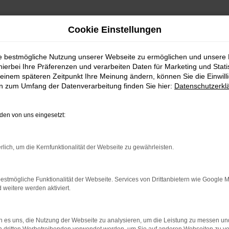
Cookie Einstellungen
ie bestmögliche Nutzung unserer Webseite zu ermöglichen und unsere
hierbei Ihre Präferenzen und verarbeiten Daten für Marketing und Stati
einem späteren Zeitpunkt Ihre Meinung ändern, können Sie die Einwillig
en zum Umfang der Datenverarbeitung finden Sie hier:
Datenschutzerkl
en von uns eingesetzt:
rbindung.
hmaschine?
rlich, um die Kernfunktionalität der Webseite zu gewährleisten.
das Laden bestimmter Seiten verhindern. Funktioniert die
estmögliche Funktionalität der Webseite. Services von Drittanbietern wie Google 
eitere werden aktiviert.
bleme zu beheben.
 es uns, die Nutzung der Webseite zu analysieren, um die Leistung zu messen u
iebssystem auf dem neuesten Stand sind.