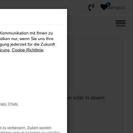
0
STARTSEITE
MENÜ
 Kommunikation mit Ihnen zu
stiken nur, wenn Sie uns Ihre
ung jederzeit für die Zukunft
ärung
,
Cookie-Richtlinie
.
 Seite in einem anderen Browser oder in einem
Maps, Chats,
nd zu verbessern. Zudem werden