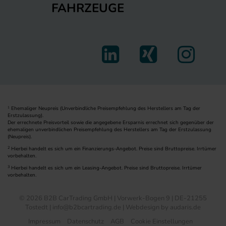
FAHRZEUGE
Ehemaliger Neupreis (Unverbindliche Preisempfehlung des Herstellers am Tag der
1
Erstzulassung).
Der errechnete Preisvorteil sowie die angegebene Ersparnis errechnet sich gegenüber der
ehemaligen unverbindlichen Preisempfehlung des Herstellers am Tag der Erstzulassung
(Neupreis).
2
Hierbei handelt es sich um ein Finanzierungs-Angebot. Preise sind Bruttopreise. Irrtümer
vorbehalten.
3
Hierbei handelt es sich um ein Leasing-Angebot. Preise sind Bruttopreise. Irrtümer
vorbehalten.
© 2026 B2B CarTrading GmbH | Vorwerk-Bogen 9 | DE-21255
Tostedt | info@b2bcartrading.de |
Webdesign by audaris.de
Impressum
Datenschutz
AGB
Cookie Einstellungen