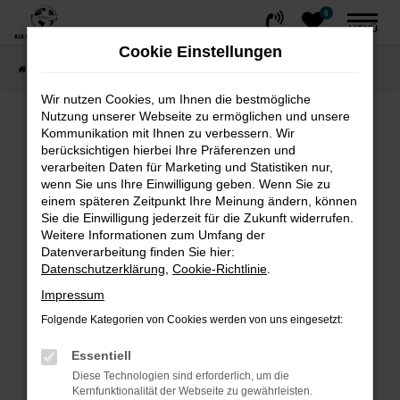
0
Zum
MENÜ
Hauptinhalt
Cookie Einstellungen
springen
Startseite
FAHRZEUGE
Fahrzeug-Showroom
Wir nutzen Cookies, um Ihnen die bestmögliche
Nutzung unserer Webseite zu ermöglichen und unsere
Fehler: Network Error
Kommunikation mit Ihnen zu verbessern. Wir
berücksichtigen hierbei Ihre Präferenzen und
Beim Laden ist ein Fehler aufgetreten.
verarbeiten Daten für Marketing und Statistiken nur,
wenn Sie uns Ihre Einwilligung geben. Wenn Sie zu
Hier sind ein paar Tipps, die dir helfen können:
einem späteren Zeitpunkt Ihre Meinung ändern, können
Sie die Einwilligung jederzeit für die Zukunft widerrufen.
Überprüfe deine Firewall und deine
Weitere Informationen zum Umfang der
Internetverbindung.
Datenverarbeitung finden Sie hier:
Laden andere Webseiten, zum Beispiel
Datenschutzerklärung
,
Cookie-Richtlinie
.
deine Suchmaschine?
Impressum
Prüfe deine Browsererweiterungen.
Folgende Kategorien von Cookies werden von uns eingesetzt:
Manche Erweiterungen, wie Werbeblocker,
können das Laden bestimmter Seiten
Essentiell
verhindern. Funktioniert die Seite in einem
Diese Technologien sind erforderlich, um die
Kernfunktionalität der Webseite zu gewährleisten.