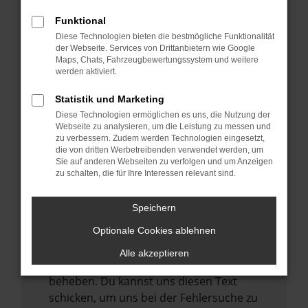
anderen Browser oder in einem privaten
Fenster?
Funktional
Starte dein Gerät neu.
Diese Technologien bieten die bestmögliche Funktionalität
der Webseite. Services von Drittanbietern wie Google
Das kann manchmal helfen,
Maps, Chats, Fahrzeugbewertungssystem und weitere
vorübergehende Probleme zu beheben.
werden aktiviert.
Stelle sicher, dass dein Browser und dein
Statistik und Marketing
Betriebssystem auf dem neuesten Stand
Diese Technologien ermöglichen es uns, die Nutzung der
sind.
Webseite zu analysieren, um die Leistung zu messen und
zu verbessern. Zudem werden Technologien eingesetzt,
Veraltete Software birgt nicht nur ein
die von dritten Werbetreibenden verwendet werden, um
Sicherheitsrisiko, sondern kann auch dazu
Sie auf anderen Webseiten zu verfolgen und um Anzeigen
zu schalten, die für Ihre Interessen relevant sind.
führen, dass bestimmte Funktionen nicht
mehr unterstützt werden.
Speichern
Wende dich an den Webseitenbetreiber.
Wenn du alle oben genannten Schritte
Optionale Cookies ablehnen
versucht hast, kontaktiere uns bitte. Wir
Alle akzeptieren
werden versuchen, das Problem zu
beheben. Du kannst uns diesen Text
schicken, um uns bei der Fehlersuche zu