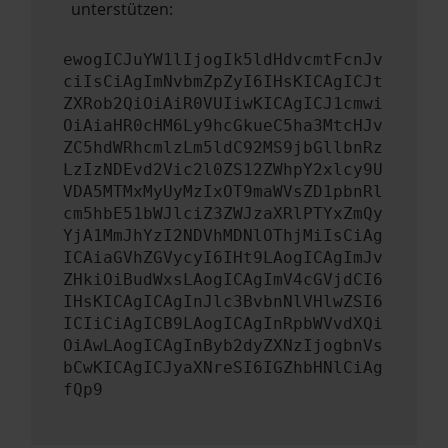
unterstützen:
ewogICJuYW1lIjogIk5ldHdvcmtFcnJv
ciIsCiAgImNvbmZpZyI6IHsKICAgICJt
ZXRob2QiOiAiR0VUIiwKICAgICJ1cmwi
OiAiaHR0cHM6Ly9hcGkueC5ha3MtcHJv
ZC5hdWRhcmlzLm5ldC92MS9jbGllbnRz
LzIzNDEvd2Vic2l0ZS12ZWhpY2xlcy9U
VDA5MTMxMyUyMzIxOT9maWVsZD1pbnRl
cm5hbE51bWJlciZ3ZWJzaXRlPTYxZmQy
YjA1MmJhYzI2NDVhMDNlOThjMiIsCiAg
ICAiaGVhZGVycyI6IHt9LAogICAgImJv
ZHkiOiBudWxsLAogICAgImV4cGVjdCI6
IHsKICAgICAgInJlc3BvbnNlVHlwZSI6
ICIiCiAgICB9LAogICAgInRpbWVvdXQi
OiAwLAogICAgInByb2dyZXNzIjogbnVs
bCwKICAgICJyaXNreSI6IGZhbHNlCiAg
fQp9