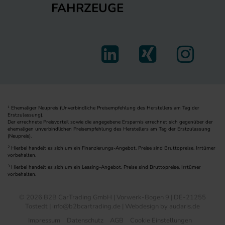
FAHRZEUGE
Ehemaliger Neupreis (Unverbindliche Preisempfehlung des Herstellers am Tag der
1
Erstzulassung).
Der errechnete Preisvorteil sowie die angegebene Ersparnis errechnet sich gegenüber der
ehemaligen unverbindlichen Preisempfehlung des Herstellers am Tag der Erstzulassung
(Neupreis).
2
Hierbei handelt es sich um ein Finanzierungs-Angebot. Preise sind Bruttopreise. Irrtümer
vorbehalten.
3
Hierbei handelt es sich um ein Leasing-Angebot. Preise sind Bruttopreise. Irrtümer
vorbehalten.
© 2026 B2B CarTrading GmbH | Vorwerk-Bogen 9 | DE-21255
Tostedt | info@b2bcartrading.de |
Webdesign by audaris.de
Impressum
Datenschutz
AGB
Cookie Einstellungen