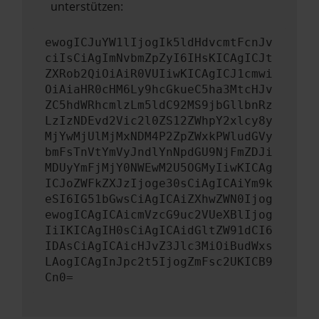
unterstützen:
ewogICJuYW1lIjogIk5ldHdvcmtFcnJv
ciIsCiAgImNvbmZpZyI6IHsKICAgICJt
ZXRob2QiOiAiR0VUIiwKICAgICJ1cmwi
OiAiaHR0cHM6Ly9hcGkueC5ha3MtcHJv
ZC5hdWRhcmlzLm5ldC92MS9jbGllbnRz
LzIzNDEvd2Vic2l0ZS12ZWhpY2xlcy8y
MjYwMjUlMjMxNDM4P2ZpZWxkPWludGVy
bmFsTnVtYmVyJndlYnNpdGU9NjFmZDJi
MDUyYmFjMjY0NWEwM2U5OGMyIiwKICAg
ICJoZWFkZXJzIjoge30sCiAgICAiYm9k
eSI6IG51bGwsCiAgICAiZXhwZWN0Ijog
ewogICAgICAicmVzcG9uc2VUeXBlIjog
IiIKICAgIH0sCiAgICAidGltZW91dCI6
IDAsCiAgICAicHJvZ3Jlc3MiOiBudWxs
LAogICAgInJpc2t5IjogZmFsc2UKICB9
Cn0=