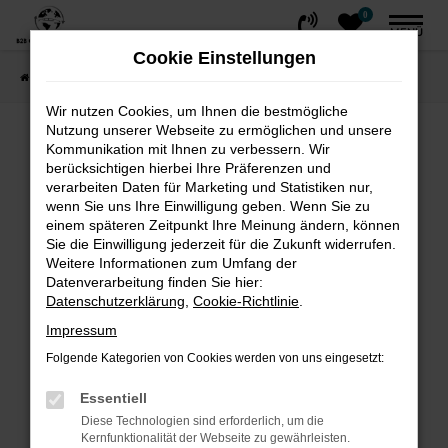
0
Zum
MENÜ
Hauptinhalt
Cookie Einstellungen
springen
Startseite
FAHRZEUGE
Fahrzeug-Showroom
Wir nutzen Cookies, um Ihnen die bestmögliche
Nutzung unserer Webseite zu ermöglichen und unsere
Fehler: Network Error
Kommunikation mit Ihnen zu verbessern. Wir
berücksichtigen hierbei Ihre Präferenzen und
Beim Laden ist ein Fehler aufgetreten.
verarbeiten Daten für Marketing und Statistiken nur,
wenn Sie uns Ihre Einwilligung geben. Wenn Sie zu
Hier sind ein paar Tipps, die dir helfen können:
einem späteren Zeitpunkt Ihre Meinung ändern, können
Sie die Einwilligung jederzeit für die Zukunft widerrufen.
Überprüfe deine Firewall und deine
Weitere Informationen zum Umfang der
Internetverbindung.
Datenverarbeitung finden Sie hier:
Laden andere Webseiten, zum Beispiel
Datenschutzerklärung
,
Cookie-Richtlinie
.
deine Suchmaschine?
Impressum
Prüfe deine Browsererweiterungen.
Folgende Kategorien von Cookies werden von uns eingesetzt:
Manche Erweiterungen, wie Werbeblocker,
können das Laden bestimmter Seiten
Essentiell
verhindern. Funktioniert die Seite in einem
Diese Technologien sind erforderlich, um die
Kernfunktionalität der Webseite zu gewährleisten.