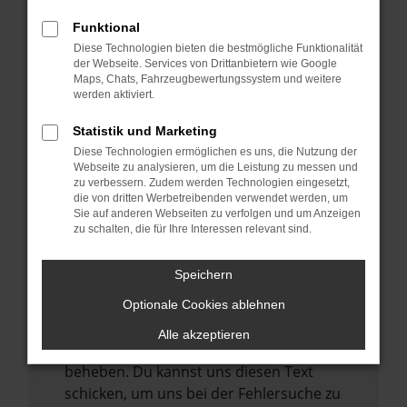
anderen Browser oder in einem privaten
Fenster?
Funktional
Starte dein Gerät neu.
Diese Technologien bieten die bestmögliche Funktionalität
der Webseite. Services von Drittanbietern wie Google
Das kann manchmal helfen,
Maps, Chats, Fahrzeugbewertungssystem und weitere
vorübergehende Probleme zu beheben.
werden aktiviert.
Stelle sicher, dass dein Browser und dein
Statistik und Marketing
Betriebssystem auf dem neuesten Stand
Diese Technologien ermöglichen es uns, die Nutzung der
sind.
Webseite zu analysieren, um die Leistung zu messen und
zu verbessern. Zudem werden Technologien eingesetzt,
Veraltete Software birgt nicht nur ein
die von dritten Werbetreibenden verwendet werden, um
Sicherheitsrisiko, sondern kann auch dazu
Sie auf anderen Webseiten zu verfolgen und um Anzeigen
zu schalten, die für Ihre Interessen relevant sind.
führen, dass bestimmte Funktionen nicht
mehr unterstützt werden.
Speichern
Wende dich an den Webseitenbetreiber.
Wenn du alle oben genannten Schritte
Optionale Cookies ablehnen
versucht hast, kontaktiere uns bitte. Wir
Alle akzeptieren
werden versuchen, das Problem zu
beheben. Du kannst uns diesen Text
schicken, um uns bei der Fehlersuche zu