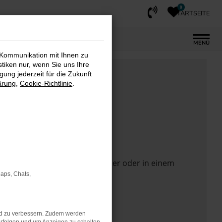
0
STARTSEITE
MENÜ
 Kommunikation mit Ihnen zu
stiken nur, wenn Sie uns Ihre
ung jederzeit für die Zukunft
ärung
,
Cookie-Richtlinie
.
 Seite in einem anderen Browser oder in einem
Maps, Chats,
nd zu verbessern. Zudem werden