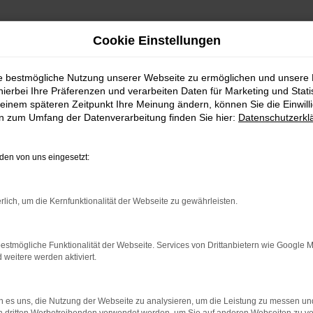
Cookie Einstellungen
ie bestmögliche Nutzung unserer Webseite zu ermöglichen und unsere
hierbei Ihre Präferenzen und verarbeiten Daten für Marketing und Stati
einem späteren Zeitpunkt Ihre Meinung ändern, können Sie die Einwillig
en zum Umfang der Datenverarbeitung finden Sie hier:
Datenschutzerkl
en von uns eingesetzt:
rbindung.
hmaschine?
rlich, um die Kernfunktionalität der Webseite zu gewährleisten.
das Laden bestimmter Seiten verhindern. Funktioniert die
estmögliche Funktionalität der Webseite. Services von Drittanbietern wie Google 
eitere werden aktiviert.
bleme zu beheben.
 es uns, die Nutzung der Webseite zu analysieren, um die Leistung zu messen u
iebssystem auf dem neuesten Stand sind.