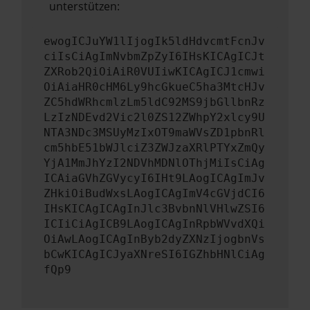
unterstützen:
ewogICJuYW1lIjogIk5ldHdvcmtFcnJv
ciIsCiAgImNvbmZpZyI6IHsKICAgICJt
ZXRob2QiOiAiR0VUIiwKICAgICJ1cmwi
OiAiaHR0cHM6Ly9hcGkueC5ha3MtcHJv
ZC5hdWRhcmlzLm5ldC92MS9jbGllbnRz
LzIzNDEvd2Vic2l0ZS12ZWhpY2xlcy9U
NTA3NDc3MSUyMzIxOT9maWVsZD1pbnRl
cm5hbE51bWJlciZ3ZWJzaXRlPTYxZmQy
YjA1MmJhYzI2NDVhMDNlOThjMiIsCiAg
ICAiaGVhZGVycyI6IHt9LAogICAgImJv
ZHkiOiBudWxsLAogICAgImV4cGVjdCI6
IHsKICAgICAgInJlc3BvbnNlVHlwZSI6
ICIiCiAgICB9LAogICAgInRpbWVvdXQi
OiAwLAogICAgInByb2dyZXNzIjogbnVs
bCwKICAgICJyaXNreSI6IGZhbHNlCiAg
fQp9