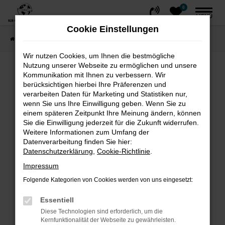
0
Zum
MENÜ
Hauptinhalt
Cookie Einstellungen
springen
Startseite
FAHRZEUGE
Fahrzeug-Showroom
Wir nutzen Cookies, um Ihnen die bestmögliche
Nutzung unserer Webseite zu ermöglichen und unsere
Fehler: Network Error
Kommunikation mit Ihnen zu verbessern. Wir
berücksichtigen hierbei Ihre Präferenzen und
Beim Laden ist ein Fehler aufgetreten.
verarbeiten Daten für Marketing und Statistiken nur,
wenn Sie uns Ihre Einwilligung geben. Wenn Sie zu
Hier sind ein paar Tipps, die dir helfen können:
einem späteren Zeitpunkt Ihre Meinung ändern, können
Sie die Einwilligung jederzeit für die Zukunft widerrufen.
Überprüfe deine Firewall und deine
Weitere Informationen zum Umfang der
Internetverbindung.
Datenverarbeitung finden Sie hier:
Laden andere Webseiten, zum Beispiel
Datenschutzerklärung
,
Cookie-Richtlinie
.
deine Suchmaschine?
Impressum
Prüfe deine Browsererweiterungen.
Folgende Kategorien von Cookies werden von uns eingesetzt:
Manche Erweiterungen, wie Werbeblocker,
können das Laden bestimmter Seiten
Essentiell
verhindern. Funktioniert die Seite in einem
Diese Technologien sind erforderlich, um die
Kernfunktionalität der Webseite zu gewährleisten.