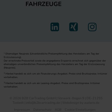
FAHRZEUGE
Ehemaliger Neupreis (Unverbindliche Preisempfehlung des Herstellers am Tag der
1
Erstzulassung).
Der errechnete Preisvorteil sowie die angegebene Ersparnis errechnet sich gegenüber der
ehemaligen unverbindlichen Preisempfehlung des Herstellers am Tag der Erstzulassung
(Neupreis).
2
Hierbei handelt es sich um ein Finanzierungs-Angebot. Preise sind Bruttopreise. Irrtümer
vorbehalten.
3
Hierbei handelt es sich um ein Leasing-Angebot. Preise sind Bruttopreise. Irrtümer
vorbehalten.
© 2026 B2B CarTrading GmbH | Vorwerk-Bogen 9 | DE-21255
Tostedt | info@b2bcartrading.de |
Webdesign by audaris.de
Impressum
Datenschutz
AGB
Cookie Einstellungen