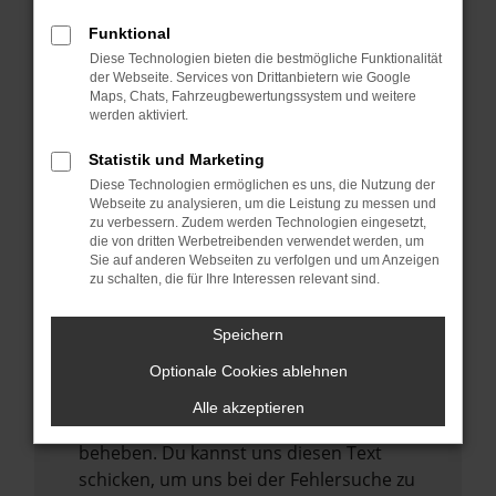
anderen Browser oder in einem privaten
Fenster?
Funktional
Starte dein Gerät neu.
Diese Technologien bieten die bestmögliche Funktionalität
der Webseite. Services von Drittanbietern wie Google
Das kann manchmal helfen,
Maps, Chats, Fahrzeugbewertungssystem und weitere
vorübergehende Probleme zu beheben.
werden aktiviert.
Stelle sicher, dass dein Browser und dein
Statistik und Marketing
Betriebssystem auf dem neuesten Stand
Diese Technologien ermöglichen es uns, die Nutzung der
sind.
Webseite zu analysieren, um die Leistung zu messen und
zu verbessern. Zudem werden Technologien eingesetzt,
Veraltete Software birgt nicht nur ein
die von dritten Werbetreibenden verwendet werden, um
Sicherheitsrisiko, sondern kann auch dazu
Sie auf anderen Webseiten zu verfolgen und um Anzeigen
zu schalten, die für Ihre Interessen relevant sind.
führen, dass bestimmte Funktionen nicht
mehr unterstützt werden.
Speichern
Wende dich an den Webseitenbetreiber.
Wenn du alle oben genannten Schritte
Optionale Cookies ablehnen
versucht hast, kontaktiere uns bitte. Wir
Alle akzeptieren
werden versuchen, das Problem zu
beheben. Du kannst uns diesen Text
schicken, um uns bei der Fehlersuche zu