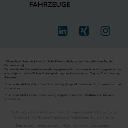
FAHRZEUGE
Ehemaliger Neupreis (Unverbindliche Preisempfehlung des Herstellers am Tag der
1
Erstzulassung).
Der errechnete Preisvorteil sowie die angegebene Ersparnis errechnet sich gegenüber der
ehemaligen unverbindlichen Preisempfehlung des Herstellers am Tag der Erstzulassung
(Neupreis).
2
Hierbei handelt es sich um ein Finanzierungs-Angebot. Preise sind Bruttopreise. Irrtümer
vorbehalten.
3
Hierbei handelt es sich um ein Leasing-Angebot. Preise sind Bruttopreise. Irrtümer
vorbehalten.
© 2026 B2B CarTrading GmbH | Vorwerk-Bogen 9 | DE-21255
Tostedt | info@b2bcartrading.de |
Webdesign by audaris.de
Impressum
Datenschutz
AGB
Cookie Einstellungen