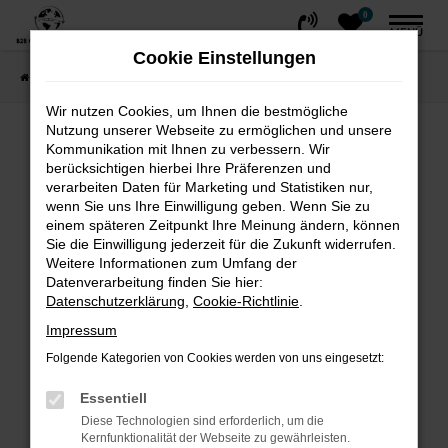
0
Zum
MENÜ
Hauptinhalt
Cookie Einstellungen
springen
Startseite
FAHRZEUGE
Fahrzeug-Showroom
Wir nutzen Cookies, um Ihnen die bestmögliche
Nutzung unserer Webseite zu ermöglichen und unsere
Fehler: Network Error
Kommunikation mit Ihnen zu verbessern. Wir
berücksichtigen hierbei Ihre Präferenzen und
Beim Laden ist ein Fehler aufgetreten.
verarbeiten Daten für Marketing und Statistiken nur,
wenn Sie uns Ihre Einwilligung geben. Wenn Sie zu
Hier sind ein paar Tipps, die dir helfen können:
einem späteren Zeitpunkt Ihre Meinung ändern, können
Sie die Einwilligung jederzeit für die Zukunft widerrufen.
Überprüfe deine Firewall und deine
Weitere Informationen zum Umfang der
Internetverbindung.
Datenverarbeitung finden Sie hier:
Laden andere Webseiten, zum Beispiel
Datenschutzerklärung
,
Cookie-Richtlinie
.
deine Suchmaschine?
Impressum
Prüfe deine Browsererweiterungen.
Folgende Kategorien von Cookies werden von uns eingesetzt:
Manche Erweiterungen, wie Werbeblocker,
können das Laden bestimmter Seiten
Essentiell
verhindern. Funktioniert die Seite in einem
Diese Technologien sind erforderlich, um die
Kernfunktionalität der Webseite zu gewährleisten.