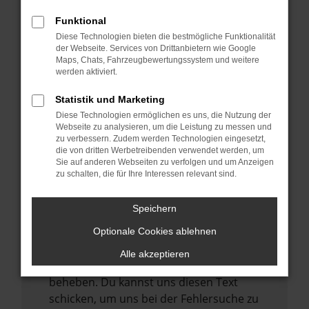
anderen Browser oder in einem privaten
Fenster?
Funktional
Starte dein Gerät neu.
Diese Technologien bieten die bestmögliche Funktionalität
der Webseite. Services von Drittanbietern wie Google
Das kann manchmal helfen,
Maps, Chats, Fahrzeugbewertungssystem und weitere
vorübergehende Probleme zu beheben.
werden aktiviert.
Stelle sicher, dass dein Browser und dein
Statistik und Marketing
Betriebssystem auf dem neuesten Stand
Diese Technologien ermöglichen es uns, die Nutzung der
sind.
Webseite zu analysieren, um die Leistung zu messen und
zu verbessern. Zudem werden Technologien eingesetzt,
Veraltete Software birgt nicht nur ein
die von dritten Werbetreibenden verwendet werden, um
Sicherheitsrisiko, sondern kann auch dazu
Sie auf anderen Webseiten zu verfolgen und um Anzeigen
zu schalten, die für Ihre Interessen relevant sind.
führen, dass bestimmte Funktionen nicht
mehr unterstützt werden.
Speichern
Wende dich an den Webseitenbetreiber.
Wenn du alle oben genannten Schritte
Optionale Cookies ablehnen
versucht hast, kontaktiere uns bitte. Wir
Alle akzeptieren
werden versuchen, das Problem zu
beheben. Du kannst uns diesen Text
schicken, um uns bei der Fehlersuche zu