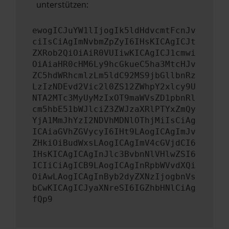
unterstützen:
ewogICJuYW1lIjogIk5ldHdvcmtFcnJv
ciIsCiAgImNvbmZpZyI6IHsKICAgICJt
ZXRob2QiOiAiR0VUIiwKICAgICJ1cmwi
OiAiaHR0cHM6Ly9hcGkueC5ha3MtcHJv
ZC5hdWRhcmlzLm5ldC92MS9jbGllbnRz
LzIzNDEvd2Vic2l0ZS12ZWhpY2xlcy9U
NTA2MTc3MyUyMzIxOT9maWVsZD1pbnRl
cm5hbE51bWJlciZ3ZWJzaXRlPTYxZmQy
YjA1MmJhYzI2NDVhMDNlOThjMiIsCiAg
ICAiaGVhZGVycyI6IHt9LAogICAgImJv
ZHkiOiBudWxsLAogICAgImV4cGVjdCI6
IHsKICAgICAgInJlc3BvbnNlVHlwZSI6
ICIiCiAgICB9LAogICAgInRpbWVvdXQi
OiAwLAogICAgInByb2dyZXNzIjogbnVs
bCwKICAgICJyaXNreSI6IGZhbHNlCiAg
fQp9