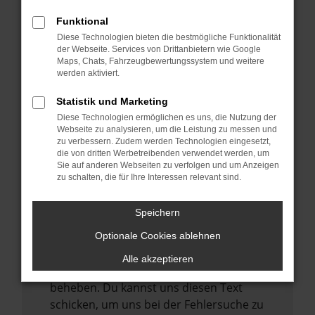
anderen Browser oder in einem privaten
Fenster?
Funktional
Starte dein Gerät neu.
Diese Technologien bieten die bestmögliche Funktionalität
der Webseite. Services von Drittanbietern wie Google
Das kann manchmal helfen,
Maps, Chats, Fahrzeugbewertungssystem und weitere
vorübergehende Probleme zu beheben.
werden aktiviert.
Stelle sicher, dass dein Browser und dein
Statistik und Marketing
Betriebssystem auf dem neuesten Stand
Diese Technologien ermöglichen es uns, die Nutzung der
sind.
Webseite zu analysieren, um die Leistung zu messen und
zu verbessern. Zudem werden Technologien eingesetzt,
Veraltete Software birgt nicht nur ein
die von dritten Werbetreibenden verwendet werden, um
Sicherheitsrisiko, sondern kann auch dazu
Sie auf anderen Webseiten zu verfolgen und um Anzeigen
zu schalten, die für Ihre Interessen relevant sind.
führen, dass bestimmte Funktionen nicht
mehr unterstützt werden.
Speichern
Wende dich an den Webseitenbetreiber.
Wenn du alle oben genannten Schritte
Optionale Cookies ablehnen
versucht hast, kontaktiere uns bitte. Wir
Alle akzeptieren
werden versuchen, das Problem zu
beheben. Du kannst uns diesen Text
schicken, um uns bei der Fehlersuche zu