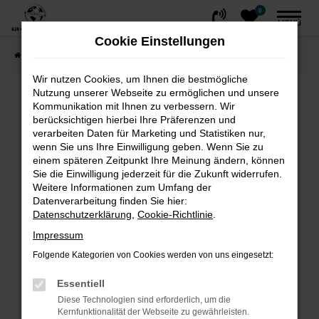
0
Zum
MENÜ
Hauptinhalt
Cookie Einstellungen
springen
Startseite
FAHRZEUGE
Fahrzeug-Showroom
Wir nutzen Cookies, um Ihnen die bestmögliche
Nutzung unserer Webseite zu ermöglichen und unsere
Fehler: Network Error
Kommunikation mit Ihnen zu verbessern. Wir
berücksichtigen hierbei Ihre Präferenzen und
Beim Laden ist ein Fehler aufgetreten.
verarbeiten Daten für Marketing und Statistiken nur,
wenn Sie uns Ihre Einwilligung geben. Wenn Sie zu
Hier sind ein paar Tipps, die dir helfen können:
einem späteren Zeitpunkt Ihre Meinung ändern, können
Sie die Einwilligung jederzeit für die Zukunft widerrufen.
Überprüfe deine Firewall und deine
Weitere Informationen zum Umfang der
Internetverbindung.
Datenverarbeitung finden Sie hier:
Laden andere Webseiten, zum Beispiel
Datenschutzerklärung
,
Cookie-Richtlinie
.
deine Suchmaschine?
Impressum
Prüfe deine Browsererweiterungen.
Folgende Kategorien von Cookies werden von uns eingesetzt:
Manche Erweiterungen, wie Werbeblocker,
können das Laden bestimmter Seiten
Essentiell
verhindern. Funktioniert die Seite in einem
Diese Technologien sind erforderlich, um die
Kernfunktionalität der Webseite zu gewährleisten.