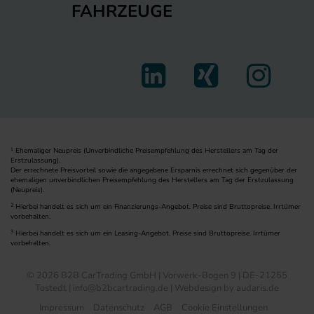
FAHRZEUGE
Ehemaliger Neupreis (Unverbindliche Preisempfehlung des Herstellers am Tag der
1
Erstzulassung).
Der errechnete Preisvorteil sowie die angegebene Ersparnis errechnet sich gegenüber der
ehemaligen unverbindlichen Preisempfehlung des Herstellers am Tag der Erstzulassung
(Neupreis).
2
Hierbei handelt es sich um ein Finanzierungs-Angebot. Preise sind Bruttopreise. Irrtümer
vorbehalten.
3
Hierbei handelt es sich um ein Leasing-Angebot. Preise sind Bruttopreise. Irrtümer
vorbehalten.
© 2026 B2B CarTrading GmbH | Vorwerk-Bogen 9 | DE-21255
Tostedt | info@b2bcartrading.de |
Webdesign by audaris.de
Impressum
Datenschutz
AGB
Cookie Einstellungen