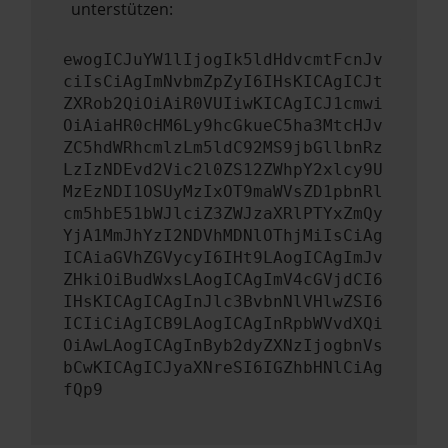
unterstützen:
ewogICJuYW1lIjogIk5ldHdvcmtFcnJv
ciIsCiAgImNvbmZpZyI6IHsKICAgICJt
ZXRob2QiOiAiR0VUIiwKICAgICJ1cmwi
OiAiaHR0cHM6Ly9hcGkueC5ha3MtcHJv
ZC5hdWRhcmlzLm5ldC92MS9jbGllbnRz
LzIzNDEvd2Vic2l0ZS12ZWhpY2xlcy9U
MzEzNDI1OSUyMzIxOT9maWVsZD1pbnRl
cm5hbE51bWJlciZ3ZWJzaXRlPTYxZmQy
YjA1MmJhYzI2NDVhMDNlOThjMiIsCiAg
ICAiaGVhZGVycyI6IHt9LAogICAgImJv
ZHkiOiBudWxsLAogICAgImV4cGVjdCI6
IHsKICAgICAgInJlc3BvbnNlVHlwZSI6
ICIiCiAgICB9LAogICAgInRpbWVvdXQi
OiAwLAogICAgInByb2dyZXNzIjogbnVs
bCwKICAgICJyaXNreSI6IGZhbHNlCiAg
fQp9