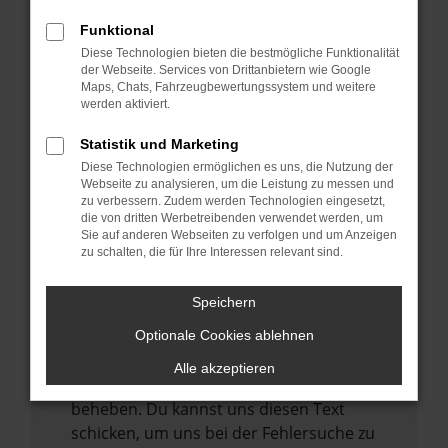
anderen Browser oder in einem privaten
Fenster?
Funktional
Starte dein Gerät neu.
Diese Technologien bieten die bestmögliche Funktionalität
der Webseite. Services von Drittanbietern wie Google
Das kann manchmal helfen,
Maps, Chats, Fahrzeugbewertungssystem und weitere
vorübergehende Probleme zu beheben.
werden aktiviert.
Stelle sicher, dass dein Browser und dein
Statistik und Marketing
Betriebssystem auf dem neuesten Stand
Diese Technologien ermöglichen es uns, die Nutzung der
sind.
Webseite zu analysieren, um die Leistung zu messen und
zu verbessern. Zudem werden Technologien eingesetzt,
Veraltete Software birgt nicht nur ein
die von dritten Werbetreibenden verwendet werden, um
Sicherheitsrisiko, sondern kann auch dazu
Sie auf anderen Webseiten zu verfolgen und um Anzeigen
zu schalten, die für Ihre Interessen relevant sind.
führen, dass bestimmte Funktionen nicht
mehr unterstützt werden.
Speichern
Wende dich an den Webseitenbetreiber.
Wenn du alle oben genannten Schritte
Optionale Cookies ablehnen
versucht hast, kontaktiere uns bitte. Wir
Alle akzeptieren
werden versuchen, das Problem zu
beheben. Du kannst uns diesen Text
schicken, um uns bei der Fehlersuche zu