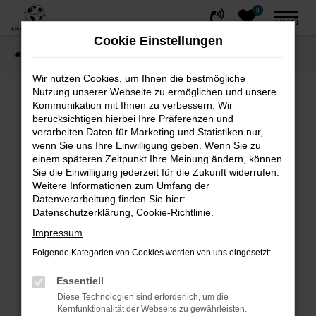
0
Zum
MENÜ
Hauptinhalt
Cookie Einstellungen
springen
Startseite
FAHRZEUGE
Fahrzeug-Showroom
Wir nutzen Cookies, um Ihnen die bestmögliche
Nutzung unserer Webseite zu ermöglichen und unsere
Fehler: Network Error
Kommunikation mit Ihnen zu verbessern. Wir
berücksichtigen hierbei Ihre Präferenzen und
Beim Laden ist ein Fehler aufgetreten.
verarbeiten Daten für Marketing und Statistiken nur,
wenn Sie uns Ihre Einwilligung geben. Wenn Sie zu
Hier sind ein paar Tipps, die dir helfen können:
einem späteren Zeitpunkt Ihre Meinung ändern, können
Sie die Einwilligung jederzeit für die Zukunft widerrufen.
Überprüfe deine Firewall und deine
Weitere Informationen zum Umfang der
Internetverbindung.
Datenverarbeitung finden Sie hier:
Laden andere Webseiten, zum Beispiel
Datenschutzerklärung
,
Cookie-Richtlinie
.
deine Suchmaschine?
Impressum
Prüfe deine Browsererweiterungen.
Folgende Kategorien von Cookies werden von uns eingesetzt:
Manche Erweiterungen, wie Werbeblocker,
können das Laden bestimmter Seiten
Essentiell
verhindern. Funktioniert die Seite in einem
Diese Technologien sind erforderlich, um die
Kernfunktionalität der Webseite zu gewährleisten.