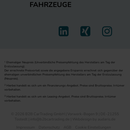
FAHRZEUGE
Ehemaliger Neupreis (Unverbindliche Preisempfehlung des Herstellers am Tag der
1
Erstzulassung).
Der errechnete Preisvorteil sowie die angegebene Ersparnis errechnet sich gegenüber der
ehemaligen unverbindlichen Preisempfehlung des Herstellers am Tag der Erstzulassung
(Neupreis).
2
Hierbei handelt es sich um ein Finanzierungs-Angebot. Preise sind Bruttopreise. Irrtümer
vorbehalten.
3
Hierbei handelt es sich um ein Leasing-Angebot. Preise sind Bruttopreise. Irrtümer
vorbehalten.
© 2026 B2B CarTrading GmbH | Vorwerk-Bogen 9 | DE-21255
Tostedt | info@b2bcartrading.de |
Webdesign by audaris.de
Impressum
Datenschutz
AGB
Cookie Einstellungen