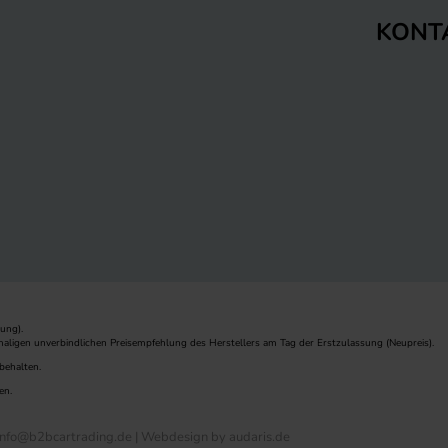
KONT
ung).
maligen unverbindlichen Preisempfehlung des Herstellers am Tag der Erstzulassung (Neupreis).
behalten.
en.
nfo@b2bcartrading.de |
Webdesign by audaris.de