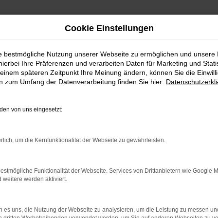
Cookie Einstellungen
ie bestmögliche Nutzung unserer Webseite zu ermöglichen und unsere
hierbei Ihre Präferenzen und verarbeiten Daten für Marketing und Stati
einem späteren Zeitpunkt Ihre Meinung ändern, können Sie die Einwillig
en zum Umfang der Datenverarbeitung finden Sie hier:
Datenschutzerkl
en von uns eingesetzt:
rbindung.
hmaschine?
rlich, um die Kernfunktionalität der Webseite zu gewährleisten.
das Laden bestimmter Seiten verhindern. Funktioniert die
estmögliche Funktionalität der Webseite. Services von Drittanbietern wie Google 
eitere werden aktiviert.
bleme zu beheben.
 es uns, die Nutzung der Webseite zu analysieren, um die Leistung zu messen u
iebssystem auf dem neuesten Stand sind.