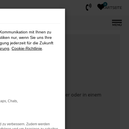
0
STARTSEITE
MENÜ
 Kommunikation mit Ihnen zu
stiken nur, wenn Sie uns Ihre
ung jederzeit für die Zukunft
ärung
,
Cookie-Richtlinie
.
 Seite in einem anderen Browser oder in einem
Maps, Chats,
nd zu verbessern. Zudem werden