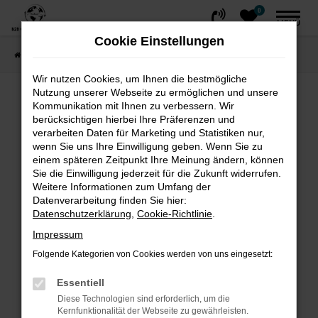
0
Zum
MENÜ
Hauptinhalt
Cookie Einstellungen
springen
Startseite
FAHRZEUGE
Fahrzeug-Showroom
Wir nutzen Cookies, um Ihnen die bestmögliche
Nutzung unserer Webseite zu ermöglichen und unsere
Fehler: Network Error
Kommunikation mit Ihnen zu verbessern. Wir
berücksichtigen hierbei Ihre Präferenzen und
Beim Laden ist ein Fehler aufgetreten.
verarbeiten Daten für Marketing und Statistiken nur,
wenn Sie uns Ihre Einwilligung geben. Wenn Sie zu
Hier sind ein paar Tipps, die dir helfen können:
einem späteren Zeitpunkt Ihre Meinung ändern, können
Sie die Einwilligung jederzeit für die Zukunft widerrufen.
Überprüfe deine Firewall und deine
Weitere Informationen zum Umfang der
Internetverbindung.
Datenverarbeitung finden Sie hier:
Laden andere Webseiten, zum Beispiel
Datenschutzerklärung
,
Cookie-Richtlinie
.
deine Suchmaschine?
Impressum
Prüfe deine Browsererweiterungen.
Folgende Kategorien von Cookies werden von uns eingesetzt:
Manche Erweiterungen, wie Werbeblocker,
können das Laden bestimmter Seiten
Essentiell
verhindern. Funktioniert die Seite in einem
Diese Technologien sind erforderlich, um die
Kernfunktionalität der Webseite zu gewährleisten.