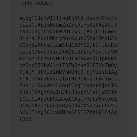
unterstützen:
ewogICJuYW1lIjogIk5ldHdvcmtFcnJv
ciIsCiAgImNvbmZpZyI6IHsKICAgICJt
ZXRob2QiOiAiR0VUIiwKICAgICJ1cmwi
OiAiaHR0cHM6Ly9hcGkueC5ha3MtcHJv
ZC5hdWRhcmlzLm5ldC92MS9jbGllbnRz
LzIzNDEvd2Vic2l0ZS12ZWhpY2xlcy9U
MzEyMjE0MSUyMzIxOT9maWVsZD1pbnRl
cm5hbE51bWJlciZ3ZWJzaXRlPTYxZmQy
YjA1MmJhYzI2NDVhMDNlOThjMiIsCiAg
ICAiaGVhZGVycyI6IHt9LAogICAgImJv
ZHkiOiBudWxsLAogICAgImV4cGVjdCI6
IHsKICAgICAgInJlc3BvbnNlVHlwZSI6
ICIiCiAgICB9LAogICAgInRpbWVvdXQi
OiAwLAogICAgInByb2dyZXNzIjogbnVs
bCwKICAgICJyaXNreSI6IGZhbHNlCiAg
fQp9