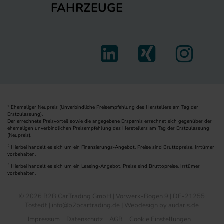
FAHRZEUGE
Ehemaliger Neupreis (Unverbindliche Preisempfehlung des Herstellers am Tag der
1
Erstzulassung).
Der errechnete Preisvorteil sowie die angegebene Ersparnis errechnet sich gegenüber der
ehemaligen unverbindlichen Preisempfehlung des Herstellers am Tag der Erstzulassung
(Neupreis).
2
Hierbei handelt es sich um ein Finanzierungs-Angebot. Preise sind Bruttopreise. Irrtümer
vorbehalten.
3
Hierbei handelt es sich um ein Leasing-Angebot. Preise sind Bruttopreise. Irrtümer
vorbehalten.
© 2026 B2B CarTrading GmbH | Vorwerk-Bogen 9 | DE-21255
Tostedt | info@b2bcartrading.de |
Webdesign by audaris.de
Impressum
Datenschutz
AGB
Cookie Einstellungen