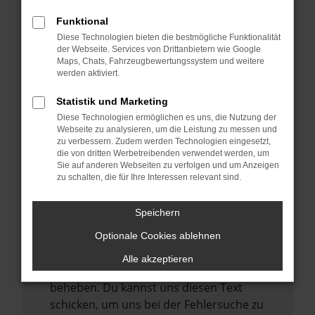
anderen Browser oder in einem privaten
Fenster?
Funktional
Starte dein Gerät neu.
Diese Technologien bieten die bestmögliche Funktionalität
der Webseite. Services von Drittanbietern wie Google
Das kann manchmal helfen,
Maps, Chats, Fahrzeugbewertungssystem und weitere
vorübergehende Probleme zu beheben.
werden aktiviert.
Stelle sicher, dass dein Browser und dein
Statistik und Marketing
Betriebssystem auf dem neuesten Stand
Diese Technologien ermöglichen es uns, die Nutzung der
sind.
Webseite zu analysieren, um die Leistung zu messen und
zu verbessern. Zudem werden Technologien eingesetzt,
Veraltete Software birgt nicht nur ein
die von dritten Werbetreibenden verwendet werden, um
Sicherheitsrisiko, sondern kann auch dazu
Sie auf anderen Webseiten zu verfolgen und um Anzeigen
zu schalten, die für Ihre Interessen relevant sind.
führen, dass bestimmte Funktionen nicht
mehr unterstützt werden.
Speichern
Wende dich an den Webseitenbetreiber.
Wenn du alle oben genannten Schritte
Optionale Cookies ablehnen
versucht hast, kontaktiere uns bitte. Wir
Alle akzeptieren
werden versuchen, das Problem zu
beheben. Du kannst uns diesen Text
schicken, um uns bei der Fehlersuche zu