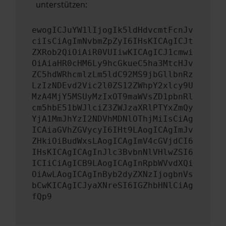
unterstützen:
ewogICJuYW1lIjogIk5ldHdvcmtFcnJv
ciIsCiAgImNvbmZpZyI6IHsKICAgICJt
ZXRob2QiOiAiR0VUIiwKICAgICJ1cmwi
OiAiaHR0cHM6Ly9hcGkueC5ha3MtcHJv
ZC5hdWRhcmlzLm5ldC92MS9jbGllbnRz
LzIzNDEvd2Vic2l0ZS12ZWhpY2xlcy9U
MzA4MjY5MSUyMzIxOT9maWVsZD1pbnRl
cm5hbE51bWJlciZ3ZWJzaXRlPTYxZmQy
YjA1MmJhYzI2NDVhMDNlOThjMiIsCiAg
ICAiaGVhZGVycyI6IHt9LAogICAgImJv
ZHkiOiBudWxsLAogICAgImV4cGVjdCI6
IHsKICAgICAgInJlc3BvbnNlVHlwZSI6
ICIiCiAgICB9LAogICAgInRpbWVvdXQi
OiAwLAogICAgInByb2dyZXNzIjogbnVs
bCwKICAgICJyaXNreSI6IGZhbHNlCiAg
fQp9