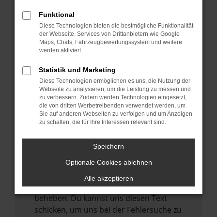
anderen Browser oder in einem privaten
Fenster?
Funktional
Starte dein Gerät neu.
Diese Technologien bieten die bestmögliche Funktionalität
der Webseite. Services von Drittanbietern wie Google
Das kann manchmal helfen,
Maps, Chats, Fahrzeugbewertungssystem und weitere
vorübergehende Probleme zu beheben.
werden aktiviert.
Stelle sicher, dass dein Browser und dein
Statistik und Marketing
Betriebssystem auf dem neuesten Stand
Diese Technologien ermöglichen es uns, die Nutzung der
sind.
Webseite zu analysieren, um die Leistung zu messen und
zu verbessern. Zudem werden Technologien eingesetzt,
Veraltete Software birgt nicht nur ein
die von dritten Werbetreibenden verwendet werden, um
Sicherheitsrisiko, sondern kann auch dazu
Sie auf anderen Webseiten zu verfolgen und um Anzeigen
zu schalten, die für Ihre Interessen relevant sind.
führen, dass bestimmte Funktionen nicht
mehr unterstützt werden.
Speichern
Wende dich an den Webseitenbetreiber.
Wenn du alle oben genannten Schritte
Optionale Cookies ablehnen
versucht hast, kontaktiere uns bitte. Wir
Alle akzeptieren
werden versuchen, das Problem zu
beheben. Du kannst uns diesen Text
schicken, um uns bei der Fehlersuche zu