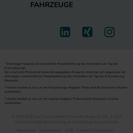
FAHRZEUGE
Ehemaliger Neupreis (Unverbindliche Preisempfehlung des Herstellers am Tag der
1
Erstzulassung).
Der errechnete Preisvorteil sowie die angegebene Ersparnis errechnet sich gegenüber der
ehemaligen unverbindlichen Preisempfehlung des Herstellers am Tag der Erstzulassung
(Neupreis).
2
Hierbei handelt es sich um ein Finanzierungs-Angebot. Preise sind Bruttopreise. Irrtümer
vorbehalten.
3
Hierbei handelt es sich um ein Leasing-Angebot. Preise sind Bruttopreise. Irrtümer
vorbehalten.
© 2026 B2B CarTrading GmbH | Vorwerk-Bogen 9 | DE-21255
Tostedt | info@b2bcartrading.de |
Webdesign by audaris.de
Impressum
Datenschutz
AGB
Cookie Einstellungen