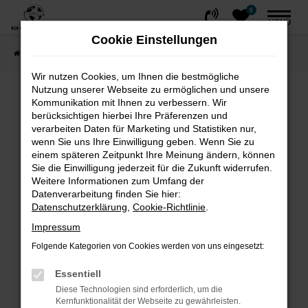
0
Zum
MENÜ
Hauptinhalt
Cookie Einstellungen
springen
Startseite
FAHRZEUGE
Fahrzeug-Showroom
Wir nutzen Cookies, um Ihnen die bestmögliche
Nutzung unserer Webseite zu ermöglichen und unsere
Fehler: Network Error
Kommunikation mit Ihnen zu verbessern. Wir
berücksichtigen hierbei Ihre Präferenzen und
Beim Laden ist ein Fehler aufgetreten.
verarbeiten Daten für Marketing und Statistiken nur,
wenn Sie uns Ihre Einwilligung geben. Wenn Sie zu
Hier sind ein paar Tipps, die dir helfen können:
einem späteren Zeitpunkt Ihre Meinung ändern, können
Sie die Einwilligung jederzeit für die Zukunft widerrufen.
Überprüfe deine Firewall und deine
Weitere Informationen zum Umfang der
Internetverbindung.
Datenverarbeitung finden Sie hier:
Laden andere Webseiten, zum Beispiel
Datenschutzerklärung
,
Cookie-Richtlinie
.
deine Suchmaschine?
Impressum
Prüfe deine Browsererweiterungen.
Folgende Kategorien von Cookies werden von uns eingesetzt:
Manche Erweiterungen, wie Werbeblocker,
können das Laden bestimmter Seiten
Essentiell
verhindern. Funktioniert die Seite in einem
Diese Technologien sind erforderlich, um die
Kernfunktionalität der Webseite zu gewährleisten.