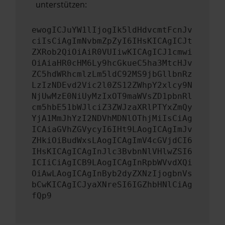
unterstützen:
ewogICJuYW1lIjogIk5ldHdvcmtFcnJv
ciIsCiAgImNvbmZpZyI6IHsKICAgICJt
ZXRob2QiOiAiR0VUIiwKICAgICJ1cmwi
OiAiaHR0cHM6Ly9hcGkueC5ha3MtcHJv
ZC5hdWRhcmlzLm5ldC92MS9jbGllbnRz
LzIzNDEvd2Vic2l0ZS12ZWhpY2xlcy9N
NjUwMzE0NiUyMzIxOT9maWVsZD1pbnRl
cm5hbE51bWJlciZ3ZWJzaXRlPTYxZmQy
YjA1MmJhYzI2NDVhMDNlOThjMiIsCiAg
ICAiaGVhZGVycyI6IHt9LAogICAgImJv
ZHkiOiBudWxsLAogICAgImV4cGVjdCI6
IHsKICAgICAgInJlc3BvbnNlVHlwZSI6
ICIiCiAgICB9LAogICAgInRpbWVvdXQi
OiAwLAogICAgInByb2dyZXNzIjogbnVs
bCwKICAgICJyaXNreSI6IGZhbHNlCiAg
fQp9