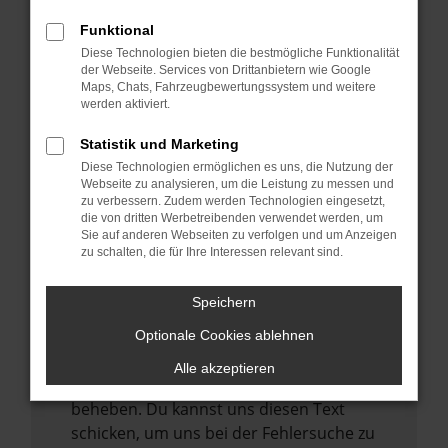
anderen Browser oder in einem privaten
Fenster?
Funktional
Starte dein Gerät neu.
Diese Technologien bieten die bestmögliche Funktionalität
der Webseite. Services von Drittanbietern wie Google
Das kann manchmal helfen,
Maps, Chats, Fahrzeugbewertungssystem und weitere
vorübergehende Probleme zu beheben.
werden aktiviert.
Stelle sicher, dass dein Browser und dein
Statistik und Marketing
Betriebssystem auf dem neuesten Stand
Diese Technologien ermöglichen es uns, die Nutzung der
sind.
Webseite zu analysieren, um die Leistung zu messen und
zu verbessern. Zudem werden Technologien eingesetzt,
Veraltete Software birgt nicht nur ein
die von dritten Werbetreibenden verwendet werden, um
Sicherheitsrisiko, sondern kann auch dazu
Sie auf anderen Webseiten zu verfolgen und um Anzeigen
zu schalten, die für Ihre Interessen relevant sind.
führen, dass bestimmte Funktionen nicht
mehr unterstützt werden.
Speichern
Wende dich an den Webseitenbetreiber.
Wenn du alle oben genannten Schritte
Optionale Cookies ablehnen
versucht hast, kontaktiere uns bitte. Wir
Alle akzeptieren
werden versuchen, das Problem zu
beheben. Du kannst uns diesen Text
schicken, um uns bei der Fehlersuche zu