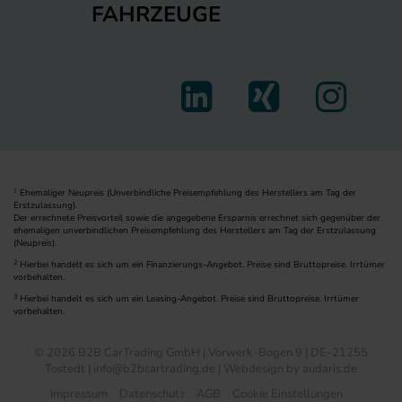
FAHRZEUGE
Ehemaliger Neupreis (Unverbindliche Preisempfehlung des Herstellers am Tag der
1
Erstzulassung).
Der errechnete Preisvorteil sowie die angegebene Ersparnis errechnet sich gegenüber der
ehemaligen unverbindlichen Preisempfehlung des Herstellers am Tag der Erstzulassung
(Neupreis).
2
Hierbei handelt es sich um ein Finanzierungs-Angebot. Preise sind Bruttopreise. Irrtümer
vorbehalten.
3
Hierbei handelt es sich um ein Leasing-Angebot. Preise sind Bruttopreise. Irrtümer
vorbehalten.
© 2026 B2B CarTrading GmbH | Vorwerk-Bogen 9 | DE-21255
Tostedt | info@b2bcartrading.de |
Webdesign by audaris.de
Impressum
Datenschutz
AGB
Cookie Einstellungen