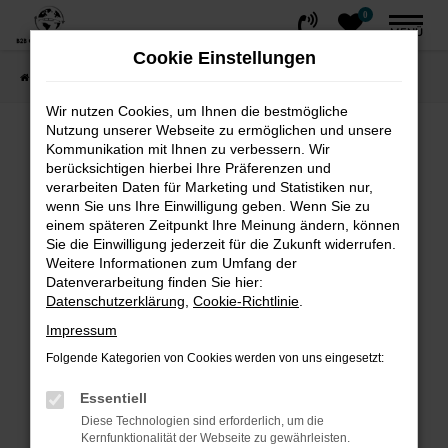
0
Zum
MENÜ
Hauptinhalt
Cookie Einstellungen
springen
Startseite
FAHRZEUGE
Fahrzeug-Showroom
Wir nutzen Cookies, um Ihnen die bestmögliche
Nutzung unserer Webseite zu ermöglichen und unsere
Fehler: Network Error
Kommunikation mit Ihnen zu verbessern. Wir
berücksichtigen hierbei Ihre Präferenzen und
Beim Laden ist ein Fehler aufgetreten.
verarbeiten Daten für Marketing und Statistiken nur,
wenn Sie uns Ihre Einwilligung geben. Wenn Sie zu
Hier sind ein paar Tipps, die dir helfen können:
einem späteren Zeitpunkt Ihre Meinung ändern, können
Sie die Einwilligung jederzeit für die Zukunft widerrufen.
Überprüfe deine Firewall und deine
Weitere Informationen zum Umfang der
Internetverbindung.
Datenverarbeitung finden Sie hier:
Laden andere Webseiten, zum Beispiel
Datenschutzerklärung
,
Cookie-Richtlinie
.
deine Suchmaschine?
Impressum
Prüfe deine Browsererweiterungen.
Folgende Kategorien von Cookies werden von uns eingesetzt:
Manche Erweiterungen, wie Werbeblocker,
können das Laden bestimmter Seiten
Essentiell
verhindern. Funktioniert die Seite in einem
Diese Technologien sind erforderlich, um die
Kernfunktionalität der Webseite zu gewährleisten.