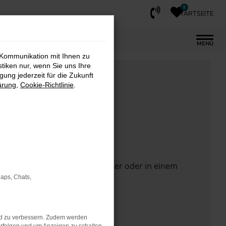
0
STARTSEITE
MENÜ
 Kommunikation mit Ihnen zu
stiken nur, wenn Sie uns Ihre
ung jederzeit für die Zukunft
ärung
,
Cookie-Richtlinie
.
 Seite in einem anderen Browser oder in einem
Maps, Chats,
nd zu verbessern. Zudem werden