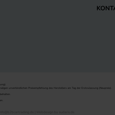
KONT
ung).
maligen unverbindlichen Preisempfehlung des Herstellers am Tag der Erstzulassung (Neupreis).
behalten.
en.
nfo@b2bcartrading.de |
Webdesign by audaris.de