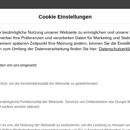
Cookie Einstellungen
ie bestmögliche Nutzung unserer Webseite zu ermöglichen und unsere
hierbei Ihre Präferenzen und verarbeiten Daten für Marketing und Stati
einem späteren Zeitpunkt Ihre Meinung ändern, können Sie die Einwillig
en zum Umfang der Datenverarbeitung finden Sie hier:
Datenschutzerkl
en von uns eingesetzt:
rbindung.
hmaschine?
rlich, um die Kernfunktionalität der Webseite zu gewährleisten.
das Laden bestimmter Seiten verhindern. Funktioniert die
estmögliche Funktionalität der Webseite. Services von Drittanbietern wie Google 
eitere werden aktiviert.
bleme zu beheben.
 es uns, die Nutzung der Webseite zu analysieren, um die Leistung zu messen u
iebssystem auf dem neuesten Stand sind.