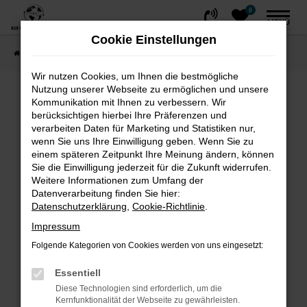
0
Zum
MENÜ
Hauptinhalt
Cookie Einstellungen
springen
Startseite
FAHRZEUGE
Fahrzeug-Showroom
Wir nutzen Cookies, um Ihnen die bestmögliche
Nutzung unserer Webseite zu ermöglichen und unsere
Fehler: Network Error
Kommunikation mit Ihnen zu verbessern. Wir
berücksichtigen hierbei Ihre Präferenzen und
Beim Laden ist ein Fehler aufgetreten.
verarbeiten Daten für Marketing und Statistiken nur,
wenn Sie uns Ihre Einwilligung geben. Wenn Sie zu
Hier sind ein paar Tipps, die dir helfen können:
einem späteren Zeitpunkt Ihre Meinung ändern, können
Sie die Einwilligung jederzeit für die Zukunft widerrufen.
Überprüfe deine Firewall und deine
Weitere Informationen zum Umfang der
Internetverbindung.
Datenverarbeitung finden Sie hier:
Laden andere Webseiten, zum Beispiel
Datenschutzerklärung
,
Cookie-Richtlinie
.
deine Suchmaschine?
Impressum
Prüfe deine Browsererweiterungen.
Folgende Kategorien von Cookies werden von uns eingesetzt:
Manche Erweiterungen, wie Werbeblocker,
können das Laden bestimmter Seiten
Essentiell
verhindern. Funktioniert die Seite in einem
Diese Technologien sind erforderlich, um die
Kernfunktionalität der Webseite zu gewährleisten.