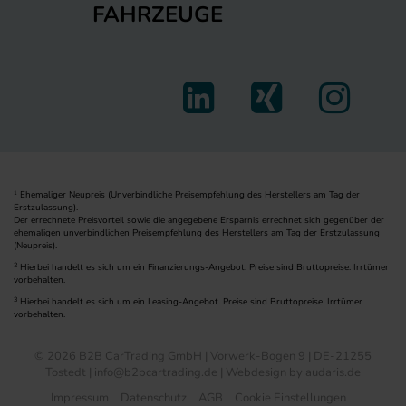
FAHRZEUGE
Ehemaliger Neupreis (Unverbindliche Preisempfehlung des Herstellers am Tag der
1
Erstzulassung).
Der errechnete Preisvorteil sowie die angegebene Ersparnis errechnet sich gegenüber der
ehemaligen unverbindlichen Preisempfehlung des Herstellers am Tag der Erstzulassung
(Neupreis).
2
Hierbei handelt es sich um ein Finanzierungs-Angebot. Preise sind Bruttopreise. Irrtümer
vorbehalten.
3
Hierbei handelt es sich um ein Leasing-Angebot. Preise sind Bruttopreise. Irrtümer
vorbehalten.
© 2026 B2B CarTrading GmbH | Vorwerk-Bogen 9 | DE-21255
Tostedt | info@b2bcartrading.de |
Webdesign by audaris.de
Impressum
Datenschutz
AGB
Cookie Einstellungen