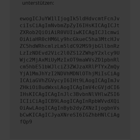
unterstützen:
ewogICJuYW1lIjogIk5ldHdvcmtFcnJv
ciIsCiAgImNvbmZpZyI6IHsKICAgICJt
ZXRob2QiOiAiR0VUIiwKICAgICJ1cmwi
OiAiaHR0cHM6Ly9hcGkueC5ha3MtcHJv
ZC5hdWRhcmlzLm5ldC92MS9jbGllbnRz
LzIzNDEvd2Vic2l0ZS12ZWhpY2xlcy9U
Wjc2MjAxMiUyMzIxOT9maWVsZD1pbnRl
cm5hbE51bWJlciZ3ZWJzaXRlPTYxZmQy
YjA1MmJhYzI2NDVhMDNlOThjMiIsCiAg
ICAiaGVhZGVycyI6IHt9LAogICAgImJv
ZHkiOiBudWxsLAogICAgImV4cGVjdCI6
IHsKICAgICAgInJlc3BvbnNlVHlwZSI6
ICIiCiAgICB9LAogICAgInRpbWVvdXQi
OiAwLAogICAgInByb2dyZXNzIjogbnVs
bCwKICAgICJyaXNreSI6IGZhbHNlCiAg
fQp9