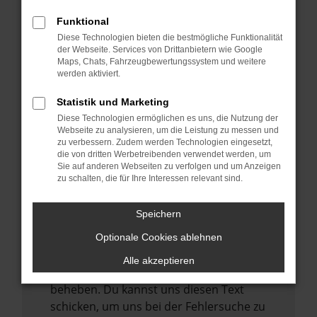
anderen Browser oder in einem privaten
Fenster?
Funktional
Starte dein Gerät neu.
Diese Technologien bieten die bestmögliche Funktionalität
der Webseite. Services von Drittanbietern wie Google
Das kann manchmal helfen,
Maps, Chats, Fahrzeugbewertungssystem und weitere
vorübergehende Probleme zu beheben.
werden aktiviert.
Stelle sicher, dass dein Browser und dein
Statistik und Marketing
Betriebssystem auf dem neuesten Stand
Diese Technologien ermöglichen es uns, die Nutzung der
sind.
Webseite zu analysieren, um die Leistung zu messen und
zu verbessern. Zudem werden Technologien eingesetzt,
Veraltete Software birgt nicht nur ein
die von dritten Werbetreibenden verwendet werden, um
Sicherheitsrisiko, sondern kann auch dazu
Sie auf anderen Webseiten zu verfolgen und um Anzeigen
zu schalten, die für Ihre Interessen relevant sind.
führen, dass bestimmte Funktionen nicht
mehr unterstützt werden.
Speichern
Wende dich an den Webseitenbetreiber.
Wenn du alle oben genannten Schritte
Optionale Cookies ablehnen
versucht hast, kontaktiere uns bitte. Wir
Alle akzeptieren
werden versuchen, das Problem zu
beheben. Du kannst uns diesen Text
schicken, um uns bei der Fehlersuche zu