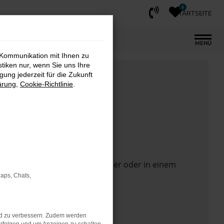
0
STARTSEITE
MENÜ
 Kommunikation mit Ihnen zu
stiken nur, wenn Sie uns Ihre
ung jederzeit für die Zukunft
ärung
,
Cookie-Richtlinie
.
 Seite in einem anderen Browser oder in einem
Maps, Chats,
nd zu verbessern. Zudem werden