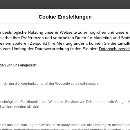
Cookie Einstellungen
ie bestmögliche Nutzung unserer Webseite zu ermöglichen und unsere
hierbei Ihre Präferenzen und verarbeiten Daten für Marketing und Stati
einem späteren Zeitpunkt Ihre Meinung ändern, können Sie die Einwillig
en zum Umfang der Datenverarbeitung finden Sie hier:
Datenschutzerkl
en von uns eingesetzt:
rbindung.
hmaschine?
rlich, um die Kernfunktionalität der Webseite zu gewährleisten.
das Laden bestimmter Seiten verhindern. Funktioniert die
estmögliche Funktionalität der Webseite. Services von Drittanbietern wie Google 
eitere werden aktiviert.
bleme zu beheben.
 es uns, die Nutzung der Webseite zu analysieren, um die Leistung zu messen u
iebssystem auf dem neuesten Stand sind.