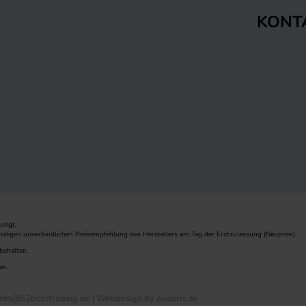
KONT
ung).
maligen unverbindlichen Preisempfehlung des Herstellers am Tag der Erstzulassung (Neupreis).
behalten.
en.
nfo@b2bcartrading.de |
Webdesign by audaris.de